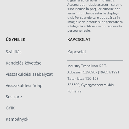
digital și au caracter informativ.
Acestea pot include accesorii care nu
sunt incluse în preț, iar culorile pot
varia în funcție de setările display-
ului. Persoanele care pot apărea în
imaginile de produs sunt generate cu
inteligență artificială și nu reprezintă
persoane reale.
ÜGYFELEK
KAPCSOLAT
Szállítás
Kapcsolat
Rendelés követése
Industry Transilvan K.F.T.
Adószám 529690 - J19/651/1991
Visszaküldési szabályzat
Tatar Utca 156-158
535500, Gyergyószentmiklós
Visszaküldési űrlap
Románia
Sesizare
GYIK
Kampányok