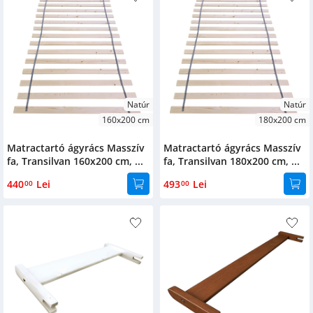
180x200
75x27x5
155x27x5
122x27x5
Natúr
Natúr
198x41
160x200 cm
180x200 cm
200x12xx5cm
Matractartó ágyrács Masszív
Matractartó ágyrács Masszív
fa, Transilvan 160x200 cm, ...
fa, Transilvan 180x200 cm, ...
Material
440
Lei
493
Lei
00
00
Lemn masiv
de răşinoase