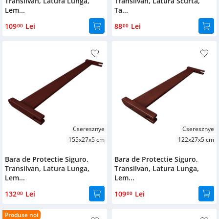
Transilvan, Latura Lunga,
Transilvan, Latura Scurta,
Lem...
Ta...
109
Lei
88
Lei
00
00
Cseresznye
Cseresznye
155x27x5 cm
122x27x5 cm
Bara de Protectie Siguro,
Bara de Protectie Siguro,
Transilvan, Latura Lunga,
Transilvan, Latura Lunga,
Lem...
Lem...
132
Lei
109
Lei
00
00
Produse noi