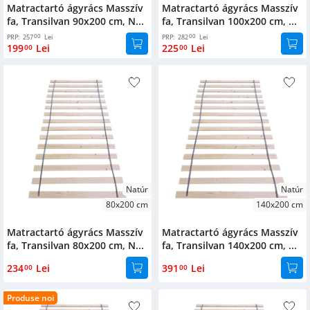
Matractartó ágyrács Masszív
Matractartó ágyrács Masszív
Textil
Ágy
fa, Transilvan 90x200 cm, N...
fa, Transilvan 100x200 cm, ...
kiegészítők
Culoare
alatti
00
00
PRP:
257
Lei
PRP:
282
Lei
tárolódobozok
199
Lei
225
Lei
00
00
Natúr
Oglinzi
Fehér
Cipőtartók
Bútor
kiegészítők
Dió
Kerti
bútorok
Cseresznye
Ágy
kiegészítők
Lakkos
Gyetekbútorok
Fitness
Birouri
Dimensiuni
kiegészítők
Natúr
Natúr
90x200
80x200 cm
140x200 cm
Ruhásszekrények
Cuiere
100x200
Matractartó ágyrács Masszív
Matractartó ágyrács Masszív
Vitrinek
Kordonoszlop
fa, Transilvan 80x200 cm, N...
fa, Transilvan 140x200 cm, ...
80x200
Könyvespolcok
234
Lei
391
Lei
00
00
140x200
Komódok
160x200
Produse noi