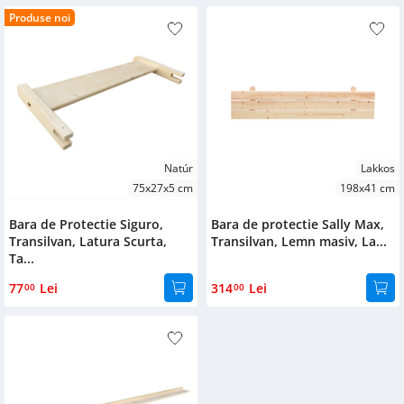
Produse noi
Natúr
Lakkos
75x27x5 cm
198x41 cm
Bara de Protectie Siguro,
Bara de protectie Sally Max,
Transilvan, Latura Scurta,
Transilvan, Lemn masiv, La...
Ta...
77
Lei
314
Lei
00
00