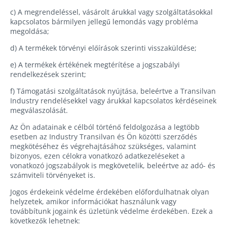
c) A megrendeléssel, vásárolt árukkal vagy szolgáltatásokkal
kapcsolatos bármilyen jellegű lemondás vagy probléma
megoldása;
d) A termékek törvényi előírások szerinti visszaküldése;
e) A termékek értékének megtérítése a jogszabályi
rendelkezések szerint;
f) Támogatási szolgáltatások nyújtása, beleértve a Transilvan
Industry rendelésekkel vagy árukkal kapcsolatos kérdéseinek
megválaszolását.
Az Ön adatainak e célból történő feldolgozása a legtöbb
esetben az Industry Transilvan és Ön közötti szerződés
megkötéséhez és végrehajtásához szükséges, valamint
bizonyos, ezen célokra vonatkozó adatkezeléseket a
vonatkozó jogszabályok is megkövetelik, beleértve az adó- és
számviteli törvényeket is.
Jogos érdekeink védelme érdekében előfordulhatnak olyan
helyzetek, amikor információkat használunk vagy
továbbítunk jogaink és üzletünk védelme érdekében. Ezek a
következők lehetnek: