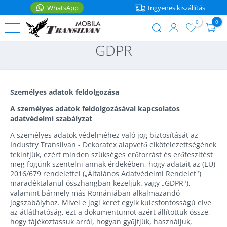
WhatsApp
Ingyenes kiszállítás
0
0
User
Ugrás
GDPR
account
a
ÁGYAK
menu
tartalomra
Egyszemelyes
BÚTOR
ágy
Személyes adatok feldolgozása
Éjjeliszekrények
KIEGÉSZÍTŐK
A személyes adatok feldolgozásával kapcsolatos
Franciaágyak
adatvédelmi szabályzat
Polcok
Konyhai
Emeletes
A személyes adatok védelméhez való jog biztosítását az
kiegészítők
ágyak
Asztalok
Industry Transilvan - Dekoratex alapvető elkötelezettségének
WhatsApp
tekintjük, ezért minden szükséges erőforrást és erőfeszítést
Otthoni
Gyerekágyak
meg fogunk szentelni annak érdekében, hogy adatait az (EU)
Székek
dekoráció
2016/679 rendelettel („Általános Adatvédelmi Rendelet")
maradéktalanul összhangban kezeljük. vagy „GDPR"),
Babaágyak
Konyhai
Matracok
valamint bármely más Romániában alkalmazandó
sarokülők
jogszabályhoz. Mivel e jogi keret egyik kulcsfontosságú elve
Ágyneműk
az átláthatóság, ezt a dokumentumot azért állítottuk össze,
Tárolódobozok
hogy tájékoztassuk arról, hogyan gyűjtjük, használjuk,