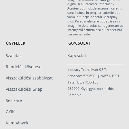
digital și au caracter informativ.
Acestea pot include accesorii care nu
sunt incluse în preț, iar culorile pot
varia în funcție de setările display-
ului. Persoanele care pot apărea în
imaginile de produs sunt generate cu
inteligență artificială și nu reprezintă
persoane reale.
ÜGYFELEK
KAPCSOLAT
Szállítás
Kapcsolat
Rendelés követése
Industry Transilvan K.F.T.
Adószám 529690 - J19/651/1991
Visszaküldési szabályzat
Tatar Utca 156-158
535500, Gyergyószentmiklós
Visszaküldési űrlap
Románia
Sesizare
GYIK
Kampányok