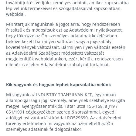
továbbítjuk és védjük személyes adatait, amikor kapcsolatba
Textil
Ágy
lép velünk termékeivel és szolgáltatásaival kapcsolatban.
kiegészítők
weboldal.
alatti
tárolódobozok
Oglinzi
Fenntartjuk magunknak a jogot arra, hogy rendszeresen
frissítsük és módosítsuk ezt az Adatvédelmi nyilatkozatot,
Cipőtartók
Bútor
hogy tükrözze az Ön személyes adatainak kezelésében
bekövetkezett bármilyen változást vagy a jogszabályi
kiegészítők
Kerti
követelmények változásait. Bármilyen ilyen változás esetén
bútorok
az Adatvédelmi Szabályzat módosított változatát
Ágy
megjelenítjük weboldalunkon, ezért kérjük, rendszeresen
kiegészítők
ellenőrizze jelen Adatvédelmi szabályzat tartalmát.
Gyetekbútorok
Fitness
Birouri
kiegészítők
Kik vagyunk és hogyan léphet kapcsolatba velünk
Ruhásszekrények
Cuiere
Mi vagyunk az INDUSTRY TRANSILVAN KFT, egy román
állampolgárságú jogi személy, amelynek székhelye Hargita
Vitrinek
Kordonoszlop
megye, Gyergyószentmiklós, Tatar utca 156-158, a J19 /
651/1991 cégjegyzékben szereplő sorszámmal, egyedi
Könyvespolcok
adóügyi nyilvántartási kóddal RO529690. Az adatvédelmi
törvény értelmében mi vagyunk az üzemeltető az Ön
Komódok
személyes adatainak feldolgozásakor.