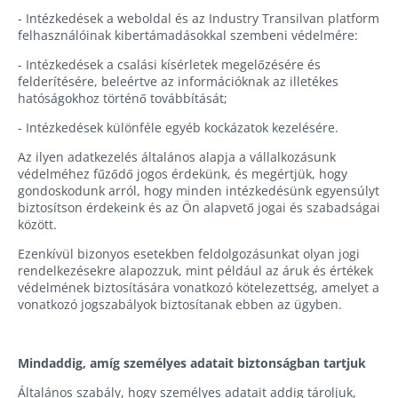
- Intézkedések a weboldal és az Industry Transilvan platform
felhasználóinak kibertámadásokkal szembeni védelmére:
- Intézkedések a csalási kísérletek megelőzésére és
felderítésére, beleértve az információknak az illetékes
hatóságokhoz történő továbbítását;
- Intézkedések különféle egyéb kockázatok kezelésére.
Az ilyen adatkezelés általános alapja a vállalkozásunk
védelméhez fűződő jogos érdekünk, és megértjük, hogy
gondoskodunk arról, hogy minden intézkedésünk egyensúlyt
biztosítson érdekeink és az Ön alapvető jogai és szabadságai
között.
Ezenkívül bizonyos esetekben feldolgozásunkat olyan jogi
rendelkezésekre alapozzuk, mint például az áruk és értékek
védelmének biztosítására vonatkozó kötelezettség, amelyet a
vonatkozó jogszabályok biztosítanak ebben az ügyben.
Mindaddig, amíg személyes adatait biztonságban tartjuk
Általános szabály, hogy személyes adatait addig tároljuk,