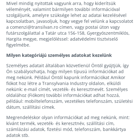
Mivel mindig nyitottak vagyunk arra, hogy kiderítsük
véleményét, valamint bármilyen további információval
szolgáljunk, amelyre szüksége lehet az adatai kezelésével
kapcsolatban, javasoljuk, hogy vegye fel velünk a kapcsolatot
a comenzi@transilvan.ro címen, vagy postai úton vagy
futárszolgálattal a Tatár utca 156-158, Gyergyószentmiklós,
Hargita megye, megjelöléssel: adatvédelmi tisztviselő
figyelmébe.
Milyen kategóriájú személyes adatokat kezelünk
Személyes adatait általában közvetlenül Öntől gyűjtjük, így
Ön szabályozhatja, hogy milyen típusú információkat ad
meg nekünk. Például Öntől kapunk információkat Amikor
fiókot hoz létre a Transylvania Industry oldalon, elküldi
nekünk: e-mail címét, vezeték- és keresztnevét. Személyes
oldalához (Fiókom) további információkat adhat hozzá,
például: mobiltelefonszám, vezetékes telefonszám, születési
dátum, szállítási címek.
Megrendeléskor olyan információkat ad meg nekünk, mint:
kívánt termék, vezeték- és keresztnév, szállítási cím,
számlázási adatok, fizetési mód, telefonszám, bankkártya
adatok stb.