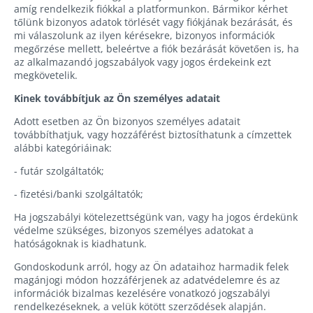
amíg rendelkezik fiókkal a platformunkon. Bármikor kérhet
tőlünk bizonyos adatok törlését vagy fiókjának bezárását, és
mi válaszolunk az ilyen kérésekre, bizonyos információk
megőrzése mellett, beleértve a fiók bezárását követően is, ha
az alkalmazandó jogszabályok vagy jogos érdekeink ezt
megkövetelik.
Kinek továbbítjuk az Ön személyes adatait
Adott esetben az Ön bizonyos személyes adatait
továbbíthatjuk, vagy hozzáférést biztosíthatunk a címzettek
alábbi kategóriáinak:
- futár szolgáltatók;
- fizetési/banki szolgáltatók;
Ha jogszabályi kötelezettségünk van, vagy ha jogos érdekünk
védelme szükséges, bizonyos személyes adatokat a
hatóságoknak is kiadhatunk.
Gondoskodunk arról, hogy az Ön adataihoz harmadik felek
magánjogi módon hozzáférjenek az adatvédelemre és az
információk bizalmas kezelésére vonatkozó jogszabályi
rendelkezéseknek, a velük kötött szerződések alapján.