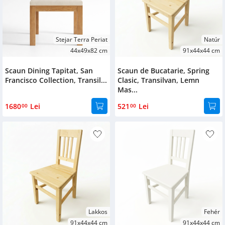
Sárga
Narancs
Stejar Terra Periat
Natúr
Military
44x49x82 cm
91x44x44 cm
Szürke-
Scaun Dining Tapitat, San
Scaun de Bucatarie, Spring
Cappuccino
Francisco Collection, Transil...
Clasic, Transilvan, Lemn
Mas...
Dimensiuni
1680
Lei
521
Lei
00
00
90x42
85x54x45
193x38x47
44x49x82
91x44x44
130x38x47
Lakkos
Fehér
40x43x60
91x44x44 cm
91x44x44 cm