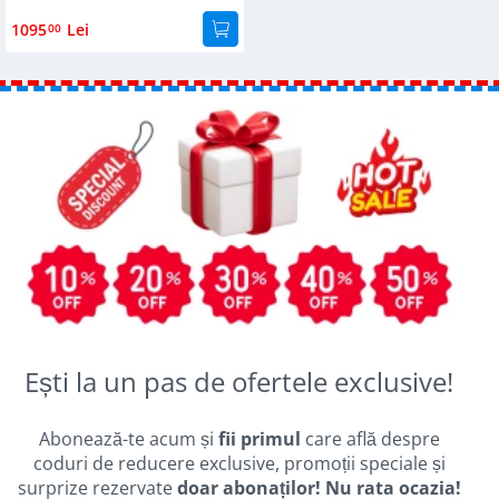
1095
Lei
00
Ești la un pas de ofertele exclusive!
Abonează-te acum și
fii primul
care află despre
coduri de reducere exclusive, promoții speciale și
surprize rezervate
doar abonaților! Nu rata ocazia!