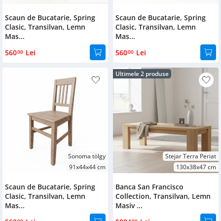
36x36x42
Scaun de Bucatarie, Spring
Scaun de Bucatarie, Spring
Clasic, Transilvan, Lemn
Clasic, Transilvan, Lemn
Mas...
Mas...
Material
560
Lei
560
Lei
Tömör fa
00
00
Fenyő
Ultimele 2 produse
Tip
Létraszék
Konyha szék
Banca
Sonoma tölgy
Stejar Terra Periat
scaun tapitat
91x44x44 cm
130x38x47 cm
Scaun de Bucatarie, Spring
Banca San Francisco
Tag
Clasic, Transilvan, Lemn
Collection, Transilvan, Lemn
Produse
Mas...
Masiv ...
transformabile
00
00