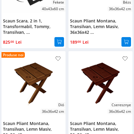
Fekete
Bézs
40x43x60 cm
36x36x42 cm
Scaun Scara, 2 in 1,
Scaun Pliant Montana,
Transformabil, Tommy,
Transilvan, Lemn Masiv,
Transilvan, ...
36x36x42 ...
825
Lei
189
Lei
00
00
Produse noi
Dió
Cseresznye
36x36x42 cm
36x36x42 cm
Scaun Pliant Montana,
Scaun Pliant Montana,
Transilvan, Lemn Masiv,
Transilvan, Lemn Masiv,