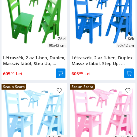
Zöld
Kék
90x42 cm
90x42 cm
Létraszék, 2 az 1-ben, Duplex,
Létraszék, 2 az 1-ben, Duplex,
Masszív fából, Step Up, ...
Masszív fából, Step Up, ...
605
Lei
605
Lei
00
00
Scaun Scara
Scaun Scara