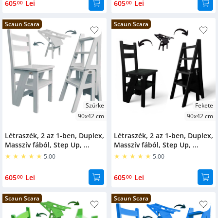
605
Lei
605
Lei
00
00
Scaun Scara
Scaun Scara
Szürke
Fekete
90x42 cm
90x42 cm
Létraszék, 2 az 1-ben, Duplex,
Létraszék, 2 az 1-ben, Duplex,
Masszív fából, Step Up, ...
Masszív fából, Step Up, ...
5.00
5.00
605
Lei
605
Lei
00
00
Scaun Scara
Scaun Scara