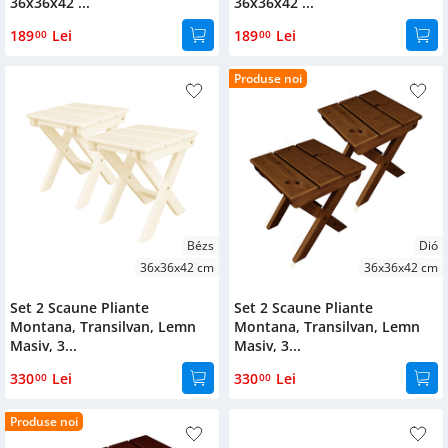
36x36x42 ...
36x36x42 ...
189
Lei
189
Lei
00
00
Produse noi
Bézs
Dió
36x36x42 cm
36x36x42 cm
Set 2 Scaune Pliante
Set 2 Scaune Pliante
Montana, Transilvan, Lemn
Montana, Transilvan, Lemn
Masiv, 3...
Masiv, 3...
330
Lei
330
Lei
00
00
Produse noi