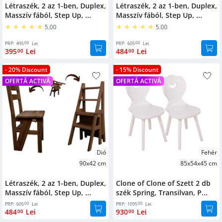
Létraszék, 2 az 1-ben, Duplex,
Létraszék, 2 az 1-ben, Duplex,
Textil
Top kedvencek
Ágy
Masszív fából, Step Up, ...
Masszív fából, Step Up, ...
kiegészítők
alatti
Scaun Scara
5.00
5.00
tárolódobozok
Oglinzi
Mese, scaune,
00
00
PRP:
495
Lei
PRP:
605
Lei
coltare
395
Lei
484
Lei
00
00
Cipőtartók
Bútor
Flash Deals
kiegészítők
- 20% Discount
- 15% Discount
Kerti
OFERTĂ ACTIVĂ
OFERTĂ ACTIVĂ
Produse noi
bútorok
Ágy
kiegészítők
Gyetekbútorok
Culoare
Fitness
Natúr
Birouri
kiegészítők
Fehér
Ruhásszekrények
Cuiere
Dió
Fehér
Dió
90x42 cm
85x54x45 cm
Vitrinek
Kordonoszlop
Stejar Terra
Létraszék, 2 az 1-ben, Duplex,
Clone of Clone of Szett 2 db
Periat
Könyvespolcok
Masszív fából, Step Up, ...
szék Spring, Transilvan, P...
Lakkos
00
00
PRP:
605
Lei
PRP:
1095
Lei
Komódok
484
Lei
930
Lei
00
00
Sonoma tölgy