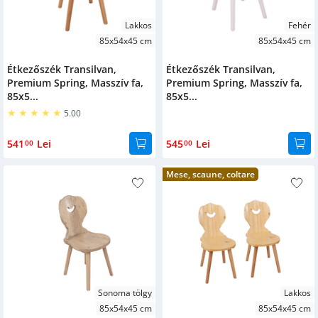
Lakkos
Fehér
85x54x45 cm
85x54x45 cm
Étkezőszék Transilvan,
Étkezőszék Transilvan,
Premium Spring, Masszív fa,
Premium Spring, Masszív fa,
85x5...
85x5...
5.00
541
Lei
545
Lei
00
00
Mese, scaune, coltare
Sonoma tölgy
Lakkos
85x54x45 cm
85x54x45 cm