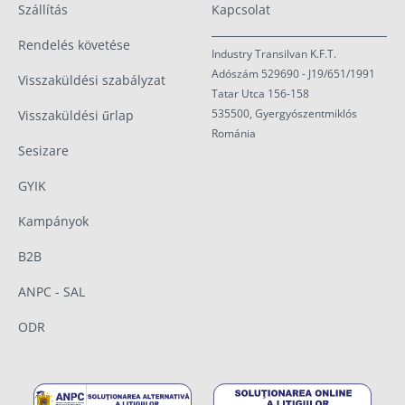
Szállítás
Kapcsolat
Rendelés követése
Industry Transilvan K.F.T.
Adószám 529690 - J19/651/1991
Visszaküldési szabályzat
Tatar Utca 156-158
535500, Gyergyószentmiklós
Visszaküldési űrlap
Románia
Sesizare
GYIK
Kampányok
B2B
ANPC - SAL
ODR