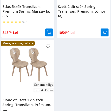
Étkezőszék Transilvan,
Szett 2 db szék Spring,
Premium Spring, Masszív fa,
Transilvan, Prémium, tömör
85x5...
fa, ...
5.00
545
Lei
1054
Lei
00
00
Mese, scaune, coltare
Sonoma tölgy
85x54x45 cm
Clone of Szett 2 db szék
Spring, Transilvan, Prémium,
t...