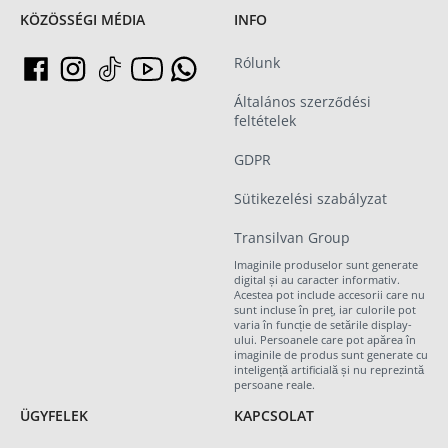
KÖZÖSSÉGI MÉDIA
INFO
Rólunk
Általános szerződési
feltételek
GDPR
Sütikezelési szabályzat
Transilvan Group
Imaginile produselor sunt generate
digital și au caracter informativ.
Acestea pot include accesorii care nu
sunt incluse în preț, iar culorile pot
varia în funcție de setările display-
ului. Persoanele care pot apărea în
imaginile de produs sunt generate cu
inteligență artificială și nu reprezintă
persoane reale.
ÜGYFELEK
KAPCSOLAT