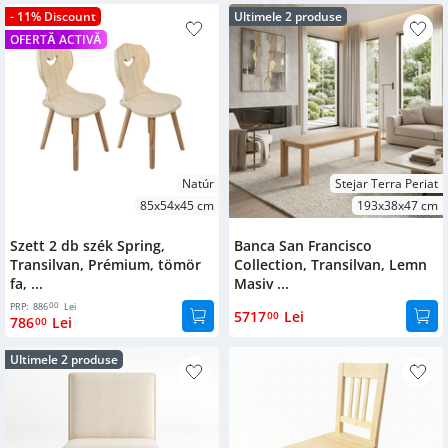
- 11% Discount
Ultimele 2 produse
Bézs
OFERTĂ ACTIVĂ
Fehér-
Cappuccino
Cseresznye
Meggy
Levendula
Natúr
Stejar Terra Periat
Cappuccino
85x54x45 cm
193x38x47 cm
Szürke
Szett 2 db szék Spring,
Banca San Francisco
Transilvan, Prémium, tömör
Collection, Transilvan, Lemn
Fekete
fa, ...
Masiv ...
Zöld
00
PRP:
886
Lei
5717
Lei
00
786
Lei
00
Kék
Ultimele 2 produse
Baby Blue
Barbie Pink
Piros