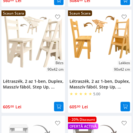
560
Lei
5084
Lei
Deal
Scaun Scara
Scaun Scara
Kerti bútorok
Sarokülők
San Francisco
Bézs
Lakkos
90x42 cm
90x42 cm
Létraszék, 2 az 1-ben, Duplex,
Létraszék, 2 az 1-ben, Duplex,
Masszív fából, Step Up, ...
Masszív fából, Step Up, ...
5.00
605
Lei
605
Lei
00
00
- 20% Discount
OFERTĂ ACTIVĂ