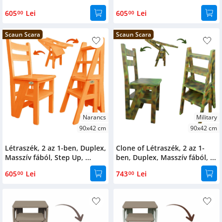
605
Lei
605
Lei
00
00
Scaun Scara
Scaun Scara
Narancs
Military
90x42 cm
90x42 cm
Létraszék, 2 az 1-ben, Duplex,
Clone of Létraszék, 2 az 1-
Masszív fából, Step Up, ...
ben, Duplex, Masszív fából, ...
605
Lei
743
Lei
00
00