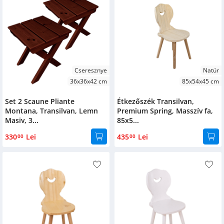
Cseresznye
Natúr
36x36x42 cm
85x54x45 cm
Set 2 Scaune Pliante
Étkezőszék Transilvan,
Montana, Transilvan, Lemn
Premium Spring, Masszív fa,
Masiv, 3...
85x5...
330
Lei
435
Lei
00
00