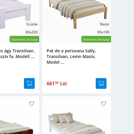
Szürke
Natúr
90x200
90x190
Somiera inclusa
Somiera inclusa
s ágy Transilvan,
Pat de o persoana Sally,
ív fa, Modell ...
Transilvan, Lemn Masiv,
Model ...
661
Lei
00