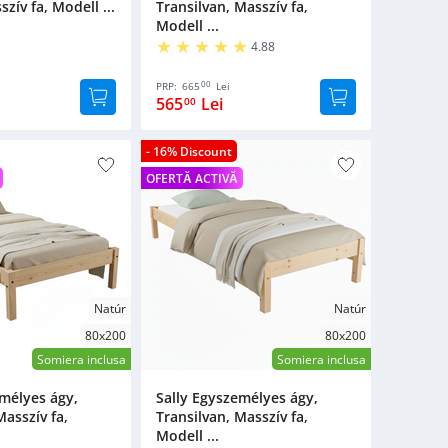
ív fa, Modell ...
Transilvan, Masszív fa,
Modell ...
4.88
00
PRP:
665
Lei
565
Lei
00
- 16% Discount
OFERTĂ ACTIVĂ
Natúr
Natúr
80x200
80x200
Somiera inclusa
Somiera inclusa
emélyes ágy,
Sally Egyszemélyes ágy,
Masszív fa,
Transilvan, Masszív fa,
Modell ...