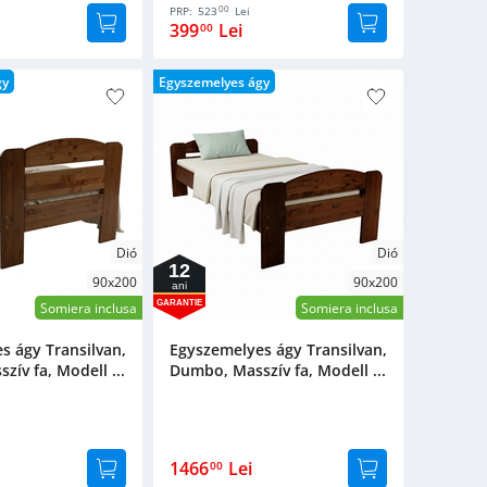
00
PRP:
523
Lei
399
Lei
00
gy
Egyszemelyes ágy
Dió
Dió
12
90x200
90x200
ani
GARANTIE
Somiera inclusa
Somiera inclusa
s ágy Transilvan,
Egyszemelyes ágy Transilvan,
ív fa, Modell ...
Dumbo, Masszív fa, Modell ...
1466
Lei
00