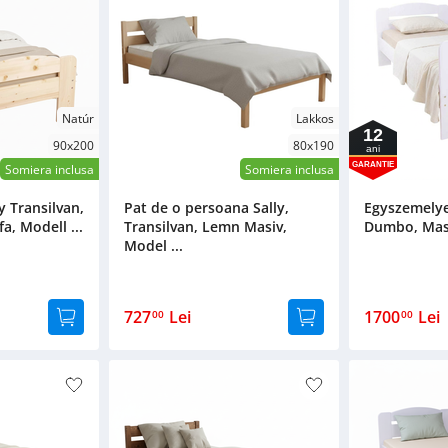
Natúr
Lakkos
12
90x200
80x190
ani
GARANTIE
Somiera inclusa
Somiera inclusa
 Transilvan,
Pat de o persoana Sally,
Egyszemelye
a, Modell ...
Transilvan, Lemn Masiv,
Dumbo, Massz
Model ...
727
Lei
1700
Lei
00
00