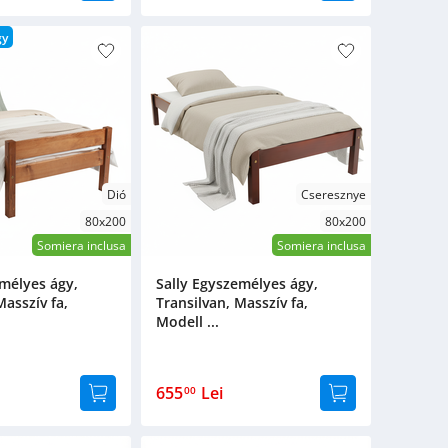
gy
Dió
Cseresznye
80x200
80x200
Somiera inclusa
Somiera inclusa
emélyes ágy,
Sally Egyszemélyes ágy,
Masszív fa,
Transilvan, Masszív fa,
Modell ...
655
Lei
00