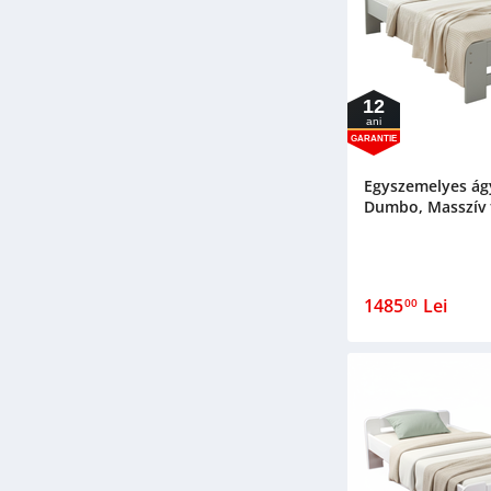
12
ani
GARANTIE
Egyszemelyes ágy
Dumbo, Masszív f
1485
Lei
00