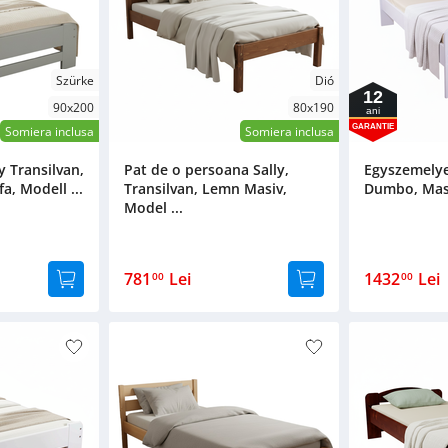
Szürke
Dió
12
90x200
80x190
ani
GARANTIE
Somiera inclusa
Somiera inclusa
 Transilvan,
Pat de o persoana Sally,
Egyszemelye
a, Modell ...
Transilvan, Lemn Masiv,
Dumbo, Massz
Model ...
781
Lei
1432
Lei
00
00