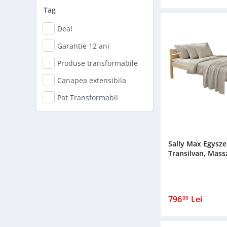
4/4
Tag
Deal
Garantie 12 ani
Produse transformabile
Canapea extensibila
Pat Transformabil
Sally Max Egysze
Transilvan, Massz
796
Lei
00