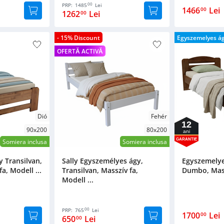
00
PRP:
1485
Lei
1466
Lei
00
1262
Lei
00
- 15% Discount
Egyszemelyes á
OFERTĂ ACTIVĂ
Dió
Fehér
12
90x200
80x200
ani
GARANTIE
Somiera inclusa
Somiera inclusa
 Transilvan,
Sally Egyszemélyes ágy,
Egyszemelye
a, Modell ...
Transilvan, Masszív fa,
Dumbo, Massz
Modell ...
00
PRP:
765
Lei
1700
Lei
00
650
Lei
00