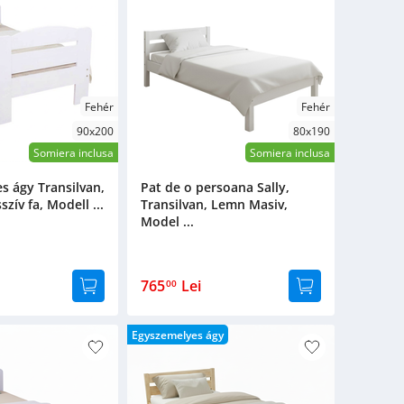
Fehér
Fehér
90x200
80x190
Somiera inclusa
Somiera inclusa
s ágy Transilvan,
Pat de o persoana Sally,
ív fa, Modell ...
Transilvan, Lemn Masiv,
Model ...
765
Lei
00
Egyszemelyes ágy