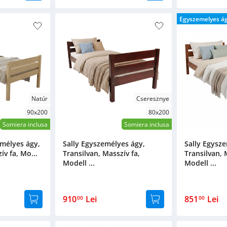
Egyszemelyes á
Natúr
Cseresznye
90x200
80x200
Somiera inclusa
Somiera inclusa
mélyes ágy,
Sally Egyszemélyes ágy,
Sally Egysz
ív fa, Mo...
Transilvan, Masszív fa,
Transilvan, 
Modell ...
Modell ...
910
Lei
851
Lei
00
00