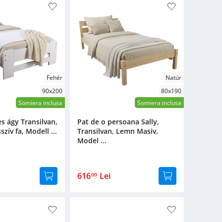
Fehér
Natúr
90x200
80x190
Somiera inclusa
Somiera inclusa
s ágy Transilvan,
Pat de o persoana Sally,
ív fa, Modell ...
Transilvan, Lemn Masiv,
Model ...
616
Lei
00