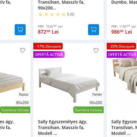
ív fa,
Transilvan, Masszív fa,
Dumbo, Massz
90x200...
5.00
00
00
PRP:
1026
Lei
PRP:
1160
Lei
872
Lei
986
Lei
00
00
- 17% Discount
- 20% Discount
OFERTĂ ACTIVĂ
OFERTĂ ACTIVĂ
Natúr
Fehér
80x200
90x200
Somiera inclusa
Somiera inclusa
es ágy,
Sally Egyszemélyes ágy,
Sally Egysz
ív fa,
Transilvan, Masszív fa,
Transilvan, 
Modell ...
Modell ...