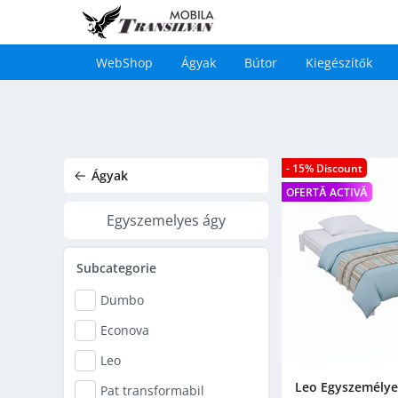
WebShop
Ágyak
Bútor
Kiegészítők
Main
navigation
Ugrás
a
tartalomra
- 15% Discount
Ágyak
OFERTĂ ACTIVĂ
Egyszemelyes ágy
Subcategorie
Dumbo
Econova
Leo
Leo Egyszemélye
Pat transformabil