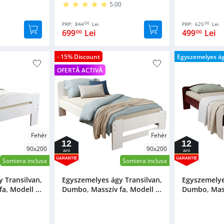
5.00
00
00
PRP:
844
Lei
PRP:
625
Lei
699
Lei
499
Lei
00
00
- 15% Discount
Egyszemelyes á
OFERTĂ ACTIVĂ
Fehér
Fehér
12
12
90x200
90x200
ani
ani
GARANTIE
GARANTIE
Somiera inclusa
Somiera inclusa
 Transilvan,
Egyszemelyes ágy Transilvan,
Egyszemelye
a, Modell ...
Dumbo, Masszív fa, Modell ...
Dumbo, Massz