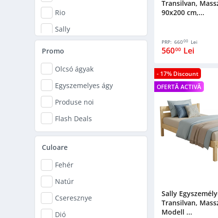
Transilvan, Massz
90x200 cm,...
Rio
Sally
00
PRP:
660
Lei
Simona
560
Lei
00
Promo
Olcsó ágyak
- 17% Discount
Egyszemelyes ágy
OFERTĂ ACTIVĂ
Produse noi
Flash Deals
Culoare
Fehér
Natúr
Sally Egyszemély
Cseresznye
Transilvan, Massz
Modell ...
Dió