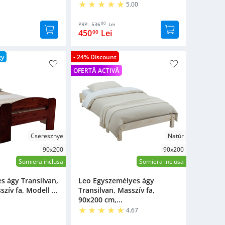
5.00
00
PRP:
536
Lei
450
Lei
00
gy
- 24% Discount
OFERTĂ ACTIVĂ
Cseresznye
Natúr
90x200
90x200
Somiera inclusa
Somiera inclusa
s ágy Transilvan,
Leo Egyszemélyes ágy
ív fa, Modell ...
Transilvan, Masszív fa,
90x200 cm,...
4.67