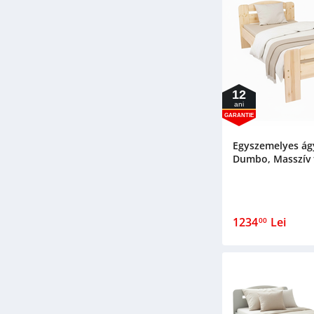
12
ani
GARANTIE
Egyszemelyes ágy
Dumbo, Masszív f
1234
Lei
00