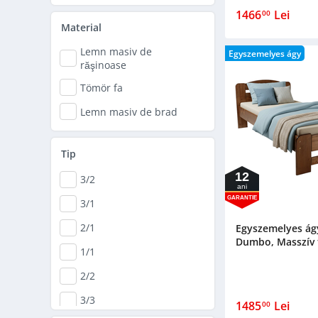
1466
Lei
00
Material
Lemn masiv de
Egyszemelyes ágy
răşinoase
Tömör fa
Lemn masiv de brad
Tip
12
3/2
ani
GARANTIE
3/1
2/1
Egyszemelyes ágy
Dumbo, Masszív f
1/1
2/2
3/3
1485
Lei
00