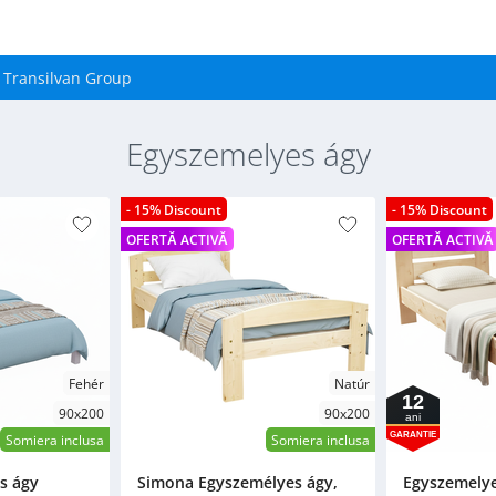
Transilvan Group
Egyszemelyes ágy
- 15% Discount
- 15% Discount
OFERTĂ ACTIVĂ
OFERTĂ ACTIVĂ
Fehér
Natúr
12
90x200
90x200
ani
GARANTIE
Somiera inclusa
Somiera inclusa
s ágy
Simona Egyszemélyes ágy,
Egyszemelye