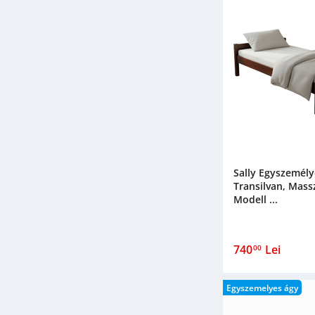
Sally Egyszemély
Transilvan, Massz
Modell ...
740
Lei
00
Egyszemelyes ágy