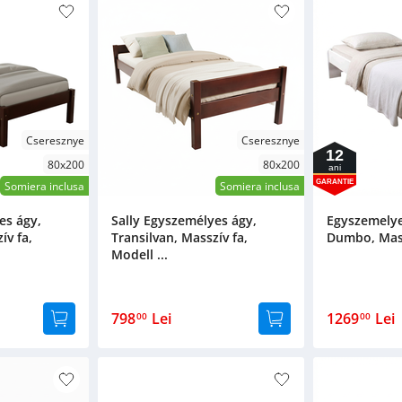
Cseresznye
Cseresznye
12
80x200
80x200
ani
GARANTIE
Somiera inclusa
Somiera inclusa
es ágy,
Sally Egyszemélyes ágy,
Egyszemelye
ív fa,
Transilvan, Masszív fa,
Dumbo, Massz
Modell ...
798
Lei
1269
Lei
00
00