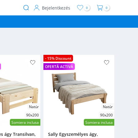
Bejelentkezés
0
0
User
account
menu
- 15% Discount
OFERTĂ ACTIVĂ
Natúr
Natúr
90x200
90x200
Somiera inclusa
Somiera inclusa
s ágy Transilvan,
Sally Egyszemélyes ágy,