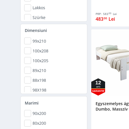
Lakkos
00
PRP:
583
Lei
Szürke
483
Lei
00
Cappuccino
Dimensiuni
99x210
100x208
100x205
89x210
88x198
12
ani
98X198
GARANTIE
90x200
Marimi
Egyszemelyes ágy
Dumbo, Masszív f
80/160x200
90x200
80x200