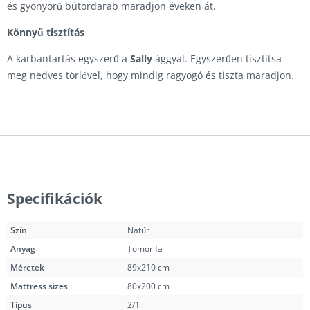
és gyönyörű bútordarab maradjon éveken át.
Könnyű tisztítás
A karbantartás egyszerű a
Sally
ággyal. Egyszerűen tisztítsa
meg nedves törlővel, hogy mindig ragyogó és tiszta maradjon.
Specifikációk
Szín
Natúr
Anyag
Tömör fa
Méretek
89x210 cm
Mattress sizes
80x200 cm
Típus
2/1