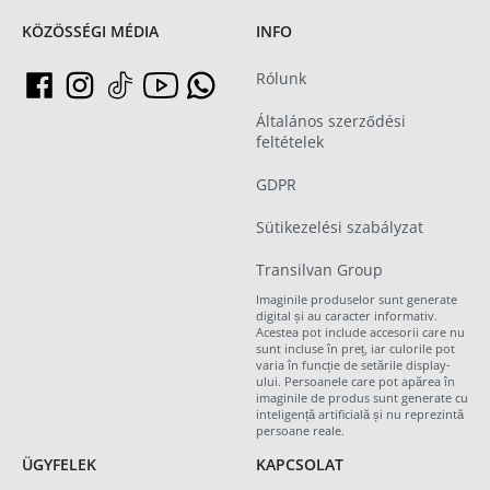
KÖZÖSSÉGI MÉDIA
INFO
Rólunk
Általános szerződési
feltételek
GDPR
Sütikezelési szabályzat
Transilvan Group
Imaginile produselor sunt generate
digital și au caracter informativ.
Acestea pot include accesorii care nu
sunt incluse în preț, iar culorile pot
varia în funcție de setările display-
ului. Persoanele care pot apărea în
imaginile de produs sunt generate cu
inteligență artificială și nu reprezintă
persoane reale.
ÜGYFELEK
KAPCSOLAT