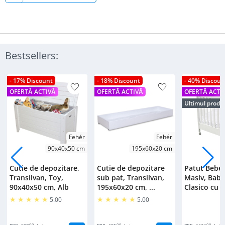
Bestsellers:
- 17% Discount
- 18% Discount
- 40% Discoun
OFERTĂ ACTIVĂ
OFERTĂ ACTIVĂ
OFERTĂ ACTI
Ultimul produ
Fehér
Fehér
90x40x50 cm
195x60x20 cm
Cutie de depozitare,
Cutie de depozitare
Patut Bebe
Transilvan, Toy,
sub pat, Transilvan,
Masiv, Bab
90x40x50 cm, Alb
195x60x20 cm, ...
Clasico cu S
5.00
5.00
00
00
00