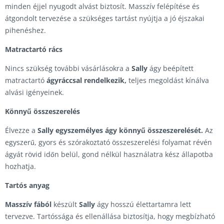
minden éjjel nyugodt alvást biztosít. Masszív felépítése és
átgondolt tervezése a szükséges tartást nyújtja a jó éjszakai
pihenéshez.
Matractartó rács
Nincs szükség további vásárlásokra a
Sally
ágy beépített
matractartó
ágyráccsal rendelkezik,
teljes megoldást kínálva
alvási igényeinek.
Könnyű összeszerelés
Élvezze a
Sally egyszemélyes ágy könnyű összeszerelését.
Az
egyszerű, gyors és szórakoztató összeszerelési folyamat révén
ágyát rövid időn belül, gond nélkül használatra kész állapotba
hozhatja.
Tartós anyag
Masszív fából
készült
Sally
ágy hosszú élettartamra lett
tervezve. Tartóssága és ellenállása biztosítja, hogy megbízható