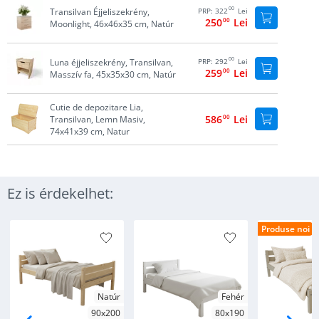
00
Transilvan Éjjeliszekrény,
PRP:
322
Lei
250
00
Lei
Moonlight, 46x46x35 cm, Natúr
00
Luna éjjeliszekrény, Transilvan,
PRP:
292
Lei
259
00
Lei
Masszív fa, 45x35x30 cm, Natúr
Cutie de depozitare Lia,
586
00
Lei
Transilvan, Lemn Masiv,
74x41x39 cm, Natur
Ez is érdekelhet:
Produse noi
Natúr
Fehér
90x200
80x190