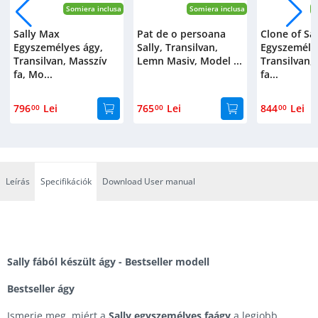
Somiera inclusa
Somiera inclusa
S
Sally Max
Pat de o persoana
Clone of Sal
Egyszemélyes ágy,
Sally, Transilvan,
Egyszemély
Transilvan, Masszív
Lemn Masiv, Model ...
Transilvan,
fa, Mo...
fa...
796
Lei
765
Lei
844
Lei
00
00
00
Leírás
Specifikációk
Download User manual
Sally fából készült ágy - Bestseller modell
Bestseller ágy
Ismerje meg, miért a
Sally egyszemélyes faágy
a legjobb