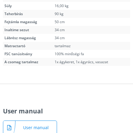
Súly
16,00 kg
Teherbírás
90 kg
Fejtámla magasság
50 cm
Inaltime sezut
34 cm
Lábrész magasság
34 cm
Matractartó
tartalmaz
FSC tanúsítvány
100% minőségi fa
A csomag tartalmaz
1x ágykeret, 1x ágyrács, vasazat
User manual
User manual