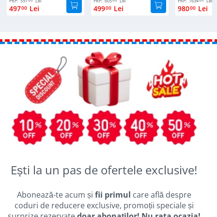
PRP:
597
Lei
PRP:
605
Lei
PRP:
1634
Lei
497
Lei
499
Lei
980
Lei
00
00
00
Ești la un pas de ofertele exclusive!
Abonează-te acum și
fii primul
care află despre
coduri de reducere exclusive, promoții speciale și
surprize rezervate
doar abonaților! Nu rata ocazia!