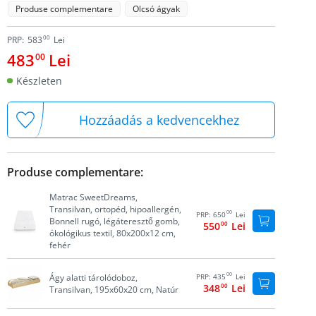
Produse complementare
Olcsó ágyak
00
PRP:
583
Lei
483
Lei
00
Készleten
Hozzáadás a kedvencekhez
Produse complementare:
Matrac SweetDreams,
Transilvan, ortopéd, hipoallergén,
00
PRP:
650
Lei
Bonnell rugó, légáteresztő gomb,
550
00
Lei
ökológikus textil, 80x200x12 cm,
fehér
00
Ágy alatti tárolódoboz,
PRP:
435
Lei
348
00
Lei
Transilvan, 195x60x20 cm, Natúr