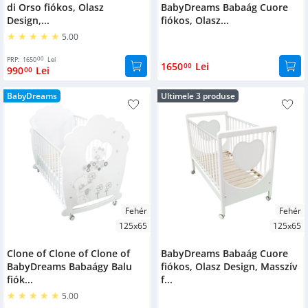
di Orso fiókos, Olasz
BabyDreams Babaág Cuore
130x70
Design,...
fiókos, Olasz...
5.00
Material
00
PRP:
1650
Lei
1650
Lei
00
Tömör fa
990
Lei
00
Bükk
BabyDreams
Ultimele 3 produse
Tag
Bababútor
Fehér
Fehér
125x65
125x65
Clone of Clone of Clone of
BabyDreams Babaág Cuore
BabyDreams Babaágy Balu
fiókos, Olasz Design, Masszív
fiók...
f...
5.00