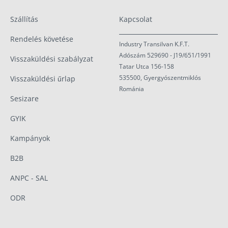
Szállítás
Kapcsolat
Rendelés követése
Industry Transilvan K.F.T.
Adószám 529690 - J19/651/1991
Visszaküldési szabályzat
Tatar Utca 156-158
535500, Gyergyószentmiklós
Visszaküldési űrlap
Románia
Sesizare
GYIK
Kampányok
B2B
ANPC - SAL
ODR