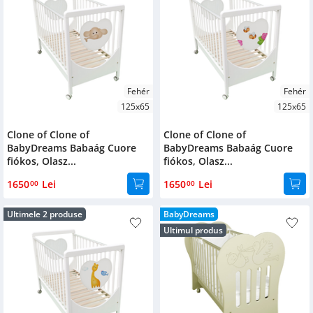
Fehér
Fehér
125x65
125x65
Clone of Clone of
Clone of Clone of
BabyDreams Babaág Cuore
BabyDreams Babaág Cuore
fiókos, Olasz...
fiókos, Olasz...
1650
Lei
1650
Lei
00
00
Ultimele 2 produse
BabyDreams
Ultimul produs