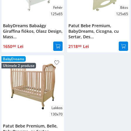
Fehér
Bézs
125x65
125x65
BabyDreams Babaágy
Patut Bebe Premium,
Giraffina fiókos, Olasz Design,
BabyDreams, Cicogna, cu
Mass...
Sertar, Des...
1650
Lei
2118
Lei
00
00
BabyDreams
Ultimele 2 produse
Lakkos
130x70
Patut Bebe Premium, Belle,