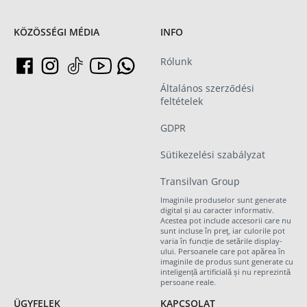
KÖZÖSSÉGI MÉDIA
INFO
Rólunk
Általános szerződési
feltételek
GDPR
Sütikezelési szabályzat
Transilvan Group
Imaginile produselor sunt generate
digital și au caracter informativ.
Acestea pot include accesorii care nu
sunt incluse în preț, iar culorile pot
varia în funcție de setările display-
ului. Persoanele care pot apărea în
imaginile de produs sunt generate cu
inteligență artificială și nu reprezintă
persoane reale.
ÜGYFELEK
KAPCSOLAT