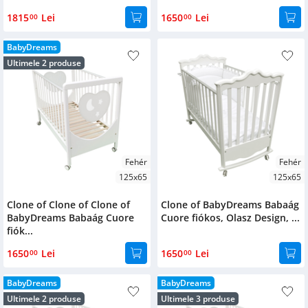
1815
Lei
1650
Lei
00
00
BabyDreams
Ultimele 2 produse
Fehér
Fehér
125x65
125x65
Clone of Clone of Clone of
Clone of BabyDreams Babaág
BabyDreams Babaág Cuore
Cuore fiókos, Olasz Design, ...
fiók...
1650
Lei
1650
Lei
00
00
BabyDreams
BabyDreams
Ultimele 2 produse
Ultimele 3 produse