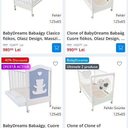
Textil
Bézs
Ágy
kiegészítők
alatti
Lakkos
Fehér
Fehér
tárolódobozok
Oglinzi
125x65
125x65
Dimensiuni
Cipőtartók
BabyDreams Babaágy Clasico
Clone of BabyDreams Babaág
Bútor
fiókos, Olasz Design, Masszí...
Cuore fiókos, Olasz Design, ...
kiegészítők
133x71x106
Kerti
00
00
PRP:
1634
Lei
PRP:
1650
Lei
bútorok
132x71x103
980
Lei
990
Lei
00
00
Ágy
kiegészítők
133x71x106
- 40% Discount
BabyDreams
Gyetekbútorok
OFERTĂ ACTIVĂ
Ultimele 2 produse
133x81x117
Fitness
Birouri
kiegészítők
132x80x117
Ruhásszekrények
Cuiere
133x87x125
Vitrinek
150x76x130
Kordonoszlop
Fehér
Fehér-Szürke
Könyvespolcok
Marimi
125x65
125x65
Komódok
125x65
BabyDreams Babaágy, Cuore
Clone of Clone of