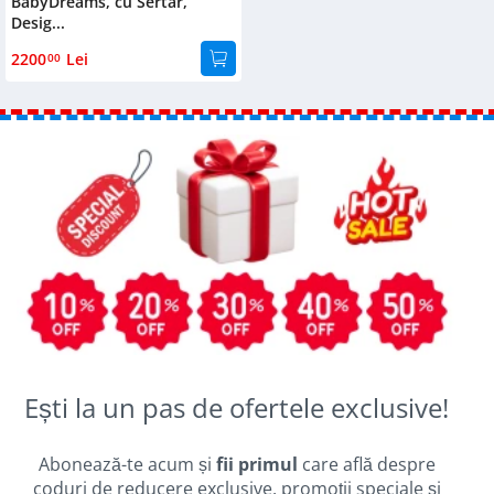
BabyDreams, cu Sertar,
Desig...
2200
Lei
00
Ești la un pas de ofertele exclusive!
Abonează-te acum și
fii primul
care află despre
coduri de reducere exclusive, promoții speciale și