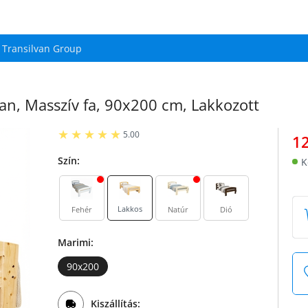
Transilvan Group
an, Masszív fa, 90x200 cm, Lakkozott
5.00
1
Szín:
K
Lakkos
Fehér
Natúr
Dió
Marimi:
90x200
Kiszállítás: