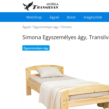
WebShop
Ágyak
Bútor
Kiegészítők
Main
Ugrás
navigation
Ágyak
/
Egyszemelyes ágy
/
Simona
a
tartalomra
Simona Egyszemélyes ágy, Transilv
Egyszemelyes ágy