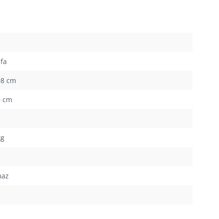
fa
08 cm
0 cm
kg
maz