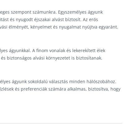
dleges szempont számunkra. Egyszemélyes ágyunk
tást és nyugodt éjszakai alvást bíztosít. Az erős
 alvási élményét, kényelmet és nyugalmat nyújtva egyaránt.
es ágyunkkal. A finom vonalak és lekerekített élek
 biztonságos alvási környezetet is biztosítanak.
emélyes ágyunk sokoldalú választás minden hálószobához.
 ízlések és preferenciák számára alkalmas, biztosítva, hogy