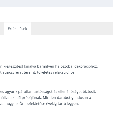
l
Értékelések
en kiegészítést kínálva bármilyen hálószobai dekorációhoz.
t atmoszférát teremt, tökéletes relaxációhoz.
 ágyunk páratlan tartósságot és ellenállóságot biztosít.
enállva az idő próbájának. Minden darabot gondosan a
va, hogy az Ön befektetése évekig tartó legyen.