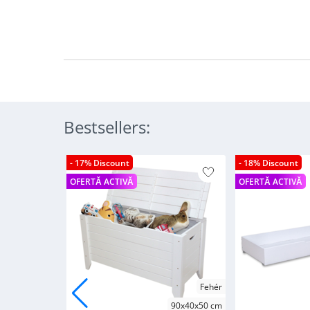
Bestsellers:
- 17% Discount
- 18% Discount
OFERTĂ ACTIVĂ
OFERTĂ ACTIVĂ
Fehér
90x40x50 cm