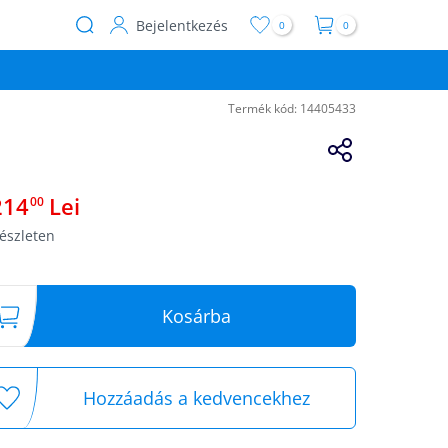
Bejelentkezés
0
0
User
account
menu
Termék kód:
14405433
214
Lei
00
észleten
Kosárba
Hozzáadás a kedvencekhez