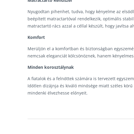
Matractartó Rendszer
Nyugodtan pihenhet, tudva, hogy kényelme az első
beépített matractartóval rendelkezik, optimális stabili
matractartó rács azzal a céllal készült, hogy javítsa
Komfort
Merüljön el a komfortban és biztonságban egyszemély
nemcsak eleganciát kölcsönöznek, hanem kényelmes és
Minden korosztálynak
A fiatalok és a felnőttek számára is tervezett egysz
Időtlen dizájnja és kiváló minősége miatt széles körű
mindenki élvezhesse előnyeit.