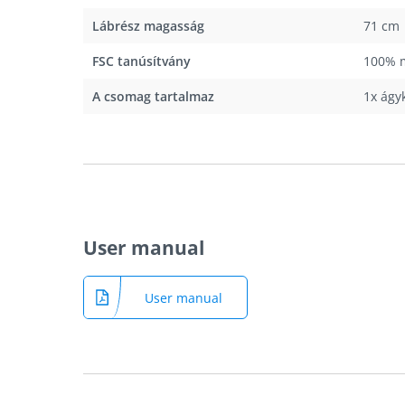
Lábrész magasság
71 cm
FSC tanúsítvány
100% m
A csomag tartalmaz
1x ágy
User manual
User manual