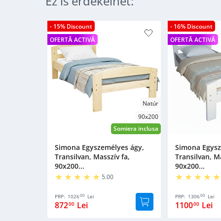
Ez is érdekelhet:
- 15% Discount
- 16% Discount
OFERTĂ ACTIVĂ
OFERTĂ ACTIVĂ
Natúr
90x200
Somiera inclusa
Simona Egyszemélyes ágy,
Simona Egysz
Transilvan, Masszív fa,
Transilvan, Ma
90x200...
90x200...
5.00
00
00
PRP:
1026
Lei
PRP:
1306
Lei
872
Lei
1100
Lei
00
00