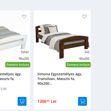
Fehér
Dió
90x200
90x200
Somiera inclusa
Somiera inclusa
emélyes ágy,
Simona Egyszemélyes ágy,
sszív fa,
Transilvan, Masszív fa,
90x200...
5.00
1306
Lei
00