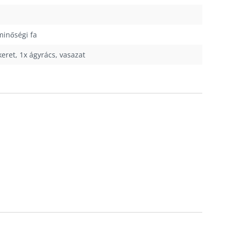
inőségi fa
keret, 1x ágyrács, vasazat