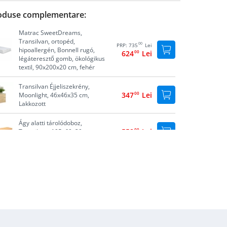
oduse complementare:
Matrac SweetDreams,
Transilvan, ortopéd,
00
PRP:
735
Lei
hipoallergén, Bonnell rugó,
624
00
Lei
légáteresztő gomb, ökológikus
textil, 90x200x20 cm, fehér
Transilvan Éjjeliszekrény,
347
00
Lei
Moonlight, 46x46x35 cm,
Lakkozott
Ágy alatti tárolódoboz,
558
00
Lei
Transilvan, 195x60x20 cm,
Lakkozott
Luna éjjeliszekrény, Transilvan,
301
00
Lei
Masszív fa, 45x35x30 cm,
Lakkozott
Cutie de depozitare Lia,
586
00
Lei
Transilvan, Lemn Masiv,
74x41x39 cm, Natur