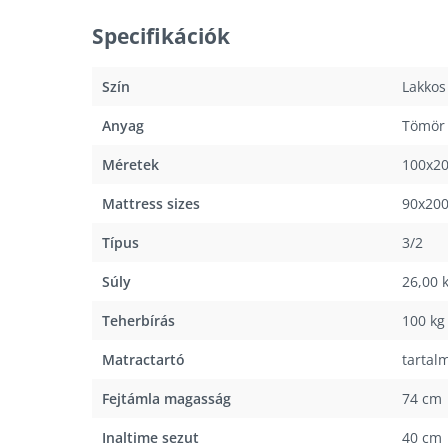
Specifikációk
Szín
Lakkos
Anyag
Tömör 
Méretek
100x2
Mattress sizes
90x20
Típus
3/2
Súly
26,00 
Teherbírás
100 kg
Matractartó
tartal
Fejtámla magasság
74 cm
Inaltime sezut
40 cm