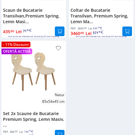
Boxes
accessories
Scaun de Bucatarie
Coltar de Bucatarie
Under
Transilvan,Premium Spring,
Transilvan, Premium Spring,
Mirrors
Bed
Lemn Masi...
Lemn Ma...
Storage
Furniture
00
54
PRP:
3845
Lei
635
435
Lei
71
00
90
Boxes
3460
Lei
571
00
90
accessories
Euro prices are international, excluding VAT and shipping.
Euro prices are international, excluding VAT and shipping.
- 11% Discount
Shoes
Bed
OFERTĂ ACTIVĂ
Shelves
accessories
Outdoor
Fitness
Furniture
Accessories
Kids
Coat
Furniture
hooks
Natur
85x54x45 cm
Desks
Wooden
pillar
Set 2x Scaune de Bucatarie
Wardrobes
Premium Spring, Lemn Masiv,
...
Cabinets
00
45
PRP:
886
Lei
146