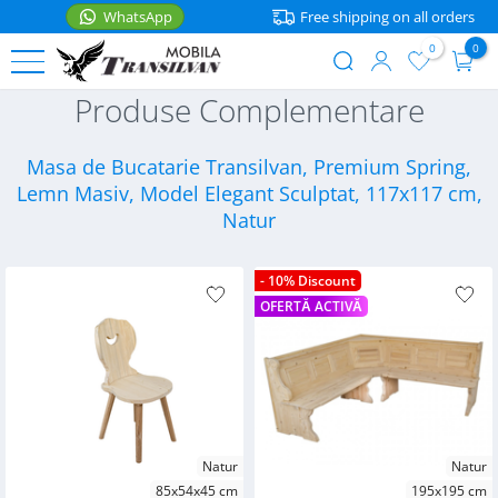
WhatsApp
Free shipping on all orders
0
0
User
Skip
Produse Complementare
account
to
BEDS
menu
main
content
Masa de Bucatarie Transilvan, Premium Spring,
Single
FURNITURE
Lemn Masiv, Model Elegant Sculptat, 117x117 cm,
Beds
Natur
Nightstands
ACCESSORIES
Double
Beds
Shelves
Kitchen
- 10% Discount
accessories
OFERTĂ ACTIVĂ
Bunk
Tables
WhatsApp
Beds
Home
Chairs
Kids
Mattresses
Beds
Corner
Seating
Bedding
Baby
Natur
Natur
Beds
Storage
Textile
85x54x45 cm
195x195 cm