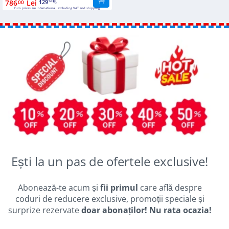
786
Lei
129
00
92
Bookcases
Euro prices are international, excluding VAT and shipping.
Sideboards
Ești la un pas de ofertele exclusive!
Abonează-te acum și
fii primul
care află despre
coduri de reducere exclusive, promoții speciale și
surprize rezervate
doar abonaților! Nu rata ocazia!