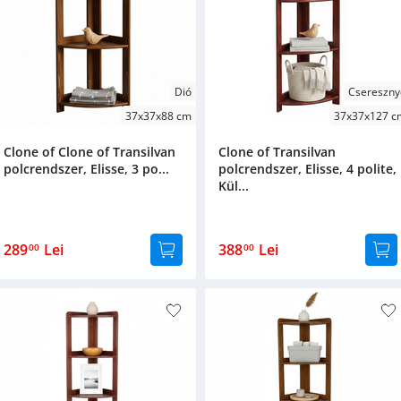
Dió
Csereszny
37x37x88 cm
37x37x127 c
Clone of Clone of Transilvan
Clone of Transilvan
polcrendszer, Elisse, 3 po...
polcrendszer, Elisse, 4 polite,
Kül...
289
Lei
388
Lei
00
00