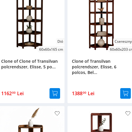
Dió
Csereszny
60x60x165 cm
60x60x203 c
Clone of Clone of Transilvan
Clone of Transilvan
polcrendszer, Elisse, 5 po...
polcrendszer, Elisse, 6
polcos, Bel...
1162
Lei
1388
Lei
00
00