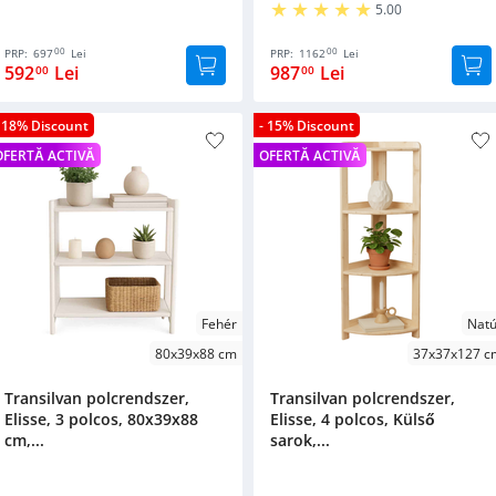
5.00
00
00
PRP:
697
Lei
PRP:
1162
Lei
592
Lei
987
Lei
00
00
- 18% Discount
- 15% Discount
OFERTĂ ACTIVĂ
OFERTĂ ACTIVĂ
Fehér
Natú
80x39x88 cm
37x37x127 c
Transilvan polcrendszer,
Transilvan polcrendszer,
Elisse, 3 polcos, 80x39x88
Elisse, 4 polcos, Külső
cm,...
sarok,...