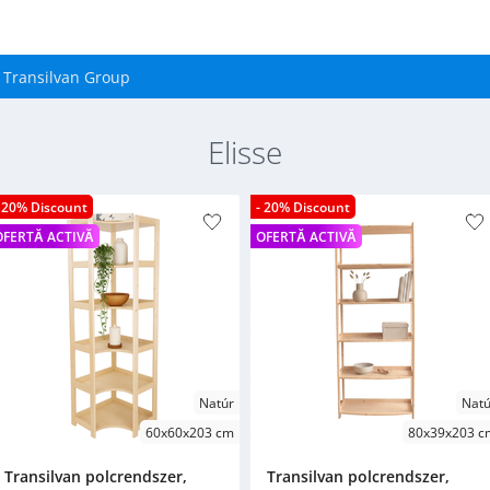
Transilvan Group
Elisse
- 20% Discount
- 20% Discount
OFERTĂ ACTIVĂ
OFERTĂ ACTIVĂ
Natúr
Natú
60x60x203 cm
80x39x203 c
Transilvan polcrendszer,
Transilvan polcrendszer,