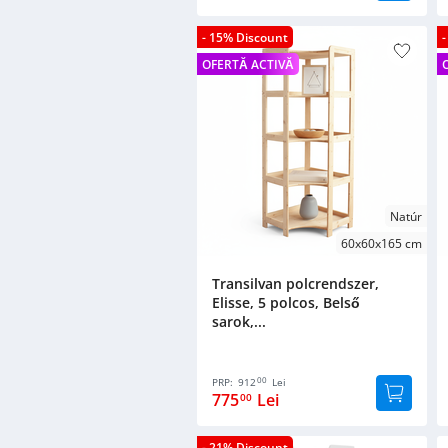
- 15% Discount
OFERTĂ ACTIVĂ
Natúr
60x60x165 cm
Transilvan polcrendszer,
Elisse, 5 polcos, Belső
sarok,...
00
PRP:
912
Lei
775
Lei
00
- 21% Discount