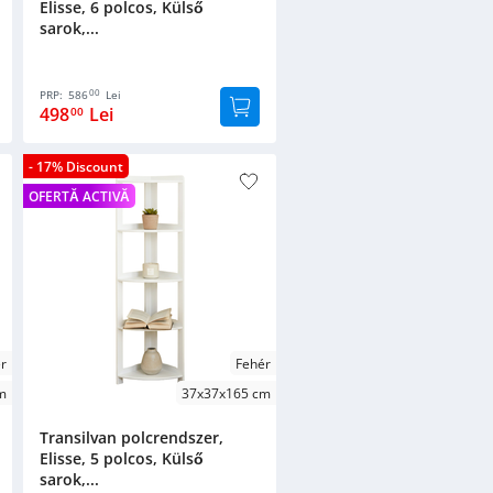
Elisse, 6 polcos, Külső
sarok,...
00
PRP:
586
Lei
498
Lei
00
- 17% Discount
OFERTĂ ACTIVĂ
r
Fehér
m
37x37x165 cm
Transilvan polcrendszer,
Elisse, 5 polcos, Külső
sarok,...