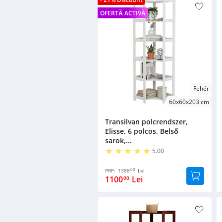
OFERTĂ ACTIVĂ
Fehér
60x60x203 cm
Transilvan polcrendszer,
Elisse, 6 polcos, Belső
sarok,...
5.00
00
PRP:
1388
Lei
1100
Lei
00