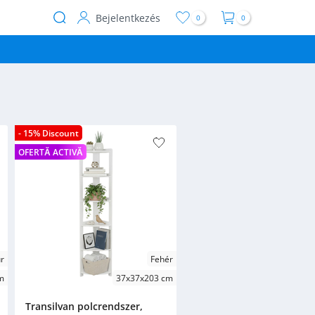
Bejelentkezés
0
0
User
account
menu
- 15% Discount
OFERTĂ ACTIVĂ
r
Fehér
m
37x37x203 cm
Transilvan polcrendszer,