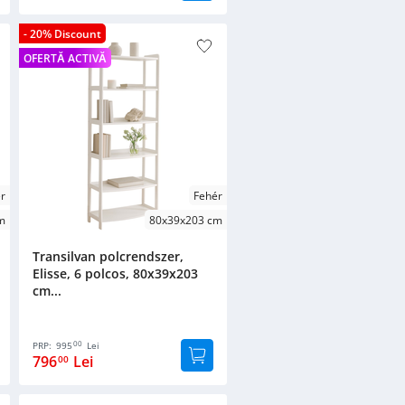
- 20% Discount
OFERTĂ ACTIVĂ
r
Fehér
m
80x39x203 cm
Transilvan polcrendszer,
Elisse, 6 polcos, 80x39x203
cm...
00
PRP:
995
Lei
796
Lei
00