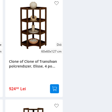
e
Dió
m
60x60x127 cm
Clone of Clone of Transilvan
polcrendszer, Elisse, 4 po...
924
Lei
00