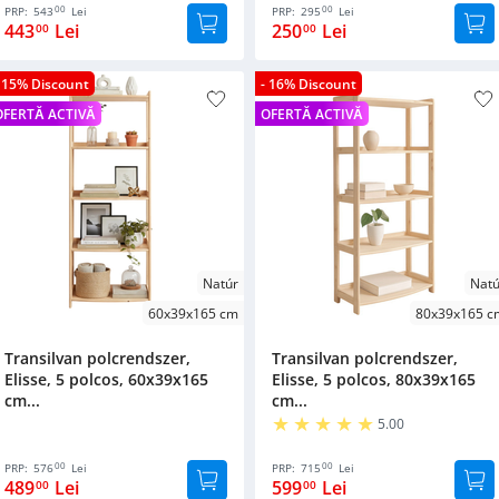
00
00
PRP:
543
Lei
PRP:
295
Lei
443
Lei
250
Lei
00
00
- 15% Discount
- 16% Discount
OFERTĂ ACTIVĂ
OFERTĂ ACTIVĂ
Natúr
Natú
60x39x165 cm
80x39x165 c
Transilvan polcrendszer,
Transilvan polcrendszer,
Elisse, 5 polcos, 60x39x165
Elisse, 5 polcos, 80x39x165
cm...
cm...
5.00
00
00
PRP:
576
Lei
PRP:
715
Lei
489
Lei
599
Lei
00
00