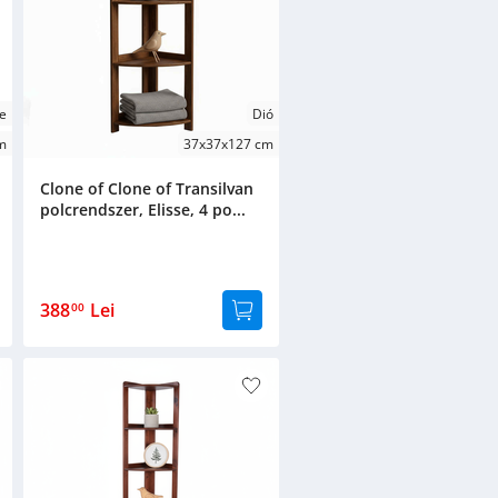
e
Dió
m
37x37x127 cm
Clone of Clone of Transilvan
polcrendszer, Elisse, 4 po...
388
Lei
00