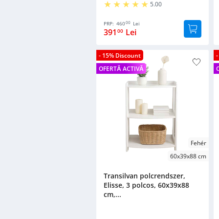
5.00
00
PRP:
460
Lei
391
Lei
00
- 15% Discount
OFERTĂ ACTIVĂ
Fehér
60x39x88 cm
Transilvan polcrendszer,
Elisse, 3 polcos, 60x39x88
cm,...