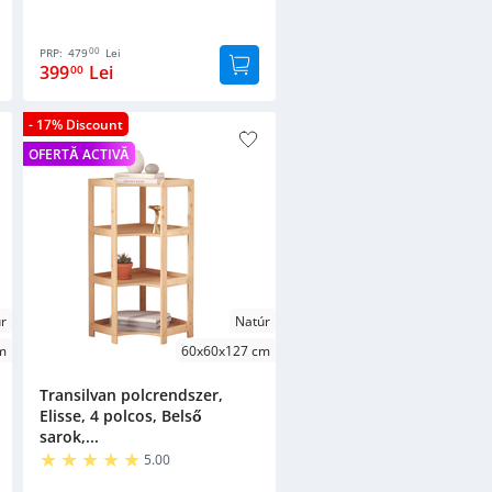
00
PRP:
479
Lei
399
Lei
00
- 17% Discount
OFERTĂ ACTIVĂ
r
Natúr
m
60x60x127 cm
Transilvan polcrendszer,
Elisse, 4 polcos, Belső
sarok,...
5.00