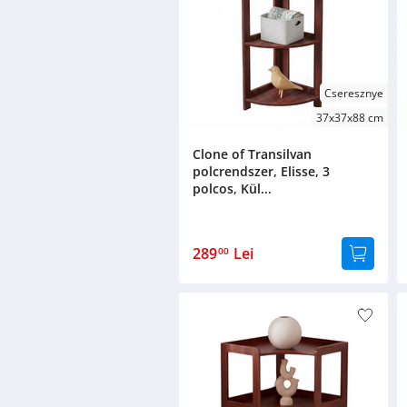
Cseresznye
37x37x88 cm
Clone of Transilvan
polcrendszer, Elisse, 3
polcos, Kül...
289
Lei
00