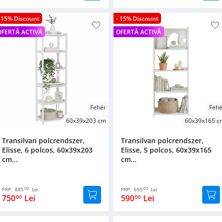
- 15% Discount
- 15% Discount
OFERTĂ ACTIVĂ
OFERTĂ ACTIVĂ
Fehér
Fehé
60x39x203 cm
60x39x165 c
Transilvan polcrendszer,
Transilvan polcrendszer,
Elisse, 6 polcos, 60x39x203
Elisse, 5 polcos, 60x39x165
cm...
cm...
00
00
PRP:
885
Lei
PRP:
695
Lei
750
Lei
590
Lei
00
00