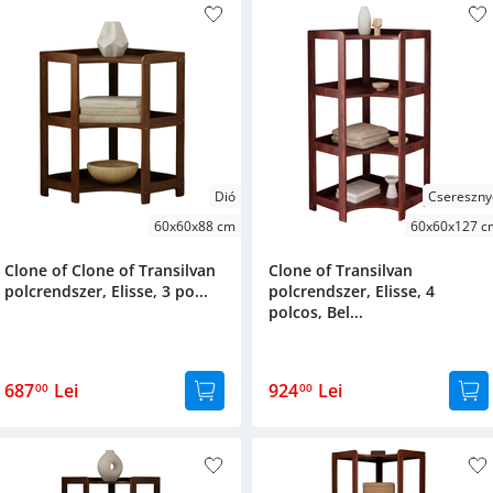
Dió
Csereszny
60x60x88 cm
60x60x127 c
Clone of Clone of Transilvan
Clone of Transilvan
polcrendszer, Elisse, 3 po...
polcrendszer, Elisse, 4
polcos, Bel...
687
Lei
924
Lei
00
00