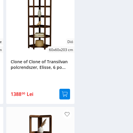
e
Dió
m
60x60x203 cm
Clone of Clone of Transilvan
polcrendszer, Elisse, 6 po...
1388
Lei
00