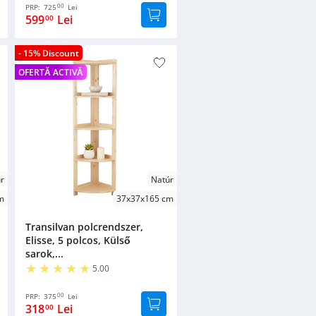
00
PRP:
725
Lei
599
Lei
00
- 15% Discount
OFERTĂ ACTIVĂ
r
Natúr
m
37x37x165 cm
Transilvan polcrendszer,
Elisse, 5 polcos, Külső
sarok,...
5.00
00
PRP:
375
Lei
318
Lei
00