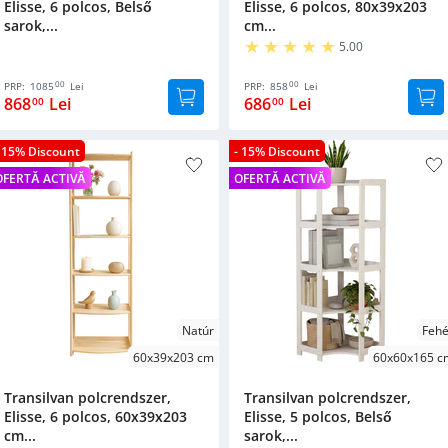
Elisse, 6 polcos, Belső
Elisse, 6 polcos, 80x39x203
sarok,...
cm...
5.00
00
00
PRP:
1085
Lei
PRP:
858
Lei
868
Lei
686
Lei
00
00
- 15% Discount
- 15% Discount
OFERTĂ ACTIVĂ
OFERTĂ ACTIVĂ
Natúr
Fehé
60x39x203 cm
60x60x165 c
Transilvan polcrendszer,
Transilvan polcrendszer,
Elisse, 6 polcos, 60x39x203
Elisse, 5 polcos, Belső
cm...
sarok,...