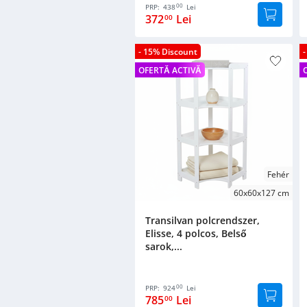
00
PRP:
438
Lei
372
Lei
00
- 15% Discount
OFERTĂ ACTIVĂ
Fehér
60x60x127 cm
Transilvan polcrendszer,
Elisse, 4 polcos, Belső
sarok,...
00
PRP:
924
Lei
785
Lei
00