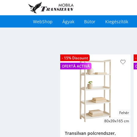
WebShop
Ágyak
Bútor
Kiegészítők
Main
navigation
Ugrás
a
tartalomra
- 15% Discount
OFERTĂ ACTIVĂ
Fehér
80x39x165 cm
Transilvan polcrendszer,