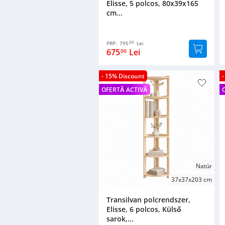
Elisse, 5 polcos, 80x39x165
cm...
00
PRP:
795
Lei
675
Lei
00
- 15% Discount
OFERTĂ ACTIVĂ
Natúr
37x37x203 cm
Transilvan polcrendszer,
Elisse, 6 polcos, Külső
sarok,...