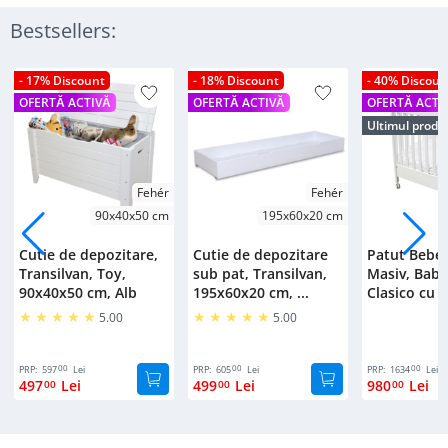
Bestsellers:
- 17% Discount
- 18% Discount
- 40% Discoun
OFERTĂ ACTIVĂ
OFERTĂ ACTIVĂ
OFERTĂ ACTI
Ultimul produ
Fehér
Fehér
90x40x50 cm
195x60x20 cm
Cutie de depozitare,
Cutie de depozitare
Patut Bebe
Transilvan, Toy,
sub pat, Transilvan,
Masiv, Bab
90x40x50 cm, Alb
195x60x20 cm, ...
Clasico cu S
5.00
5.00
00
00
00
PRP:
597
Lei
PRP:
605
Lei
PRP:
1634
Lei
497
Lei
499
Lei
980
Lei
00
00
00