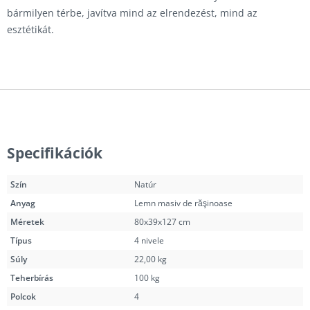
bármilyen térbe, javítva mind az elrendezést, mind az
esztétikát.
Specifikációk
Szín
Natúr
Anyag
Lemn masiv de răşinoase
Méretek
80x39x127 cm
Típus
4 nivele
Súly
22,00 kg
Teherbírás
100 kg
Polcok
4