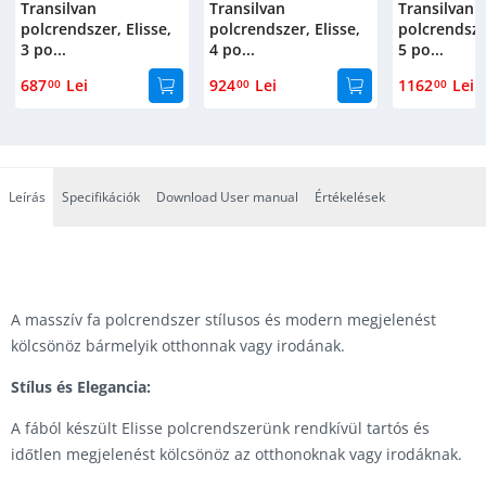
Transilvan
Transilvan
Transilvan
polcrendszer, Elisse,
polcrendszer, Elisse,
polcrendszer
3 po...
4 po...
5 po...
687
Lei
924
Lei
1162
Lei
00
00
00
Leírás
Specifikációk
Download User manual
Értékelések
A masszív fa polcrendszer stílusos és modern megjelenést
kölcsönöz bármelyik otthonnak vagy irodának.
Stílus és Elegancia:
A fából készült Elisse polcrendszerünk rendkívül tartós és
időtlen megjelenést kölcsönöz az otthonoknak vagy irodáknak.