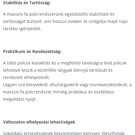
Stabilitás és Tartósság:
A masszív fa polcrendszerünk egyedülálló stabilitást és
tartósságot biztosít, ami hosszú éveken át szolgálja majd napi
tárolási igényeidet.
Praktikum és Rendezettség:
A több polcos kialakítás és a megfelelő távolságra levő polcok
lehetővé teszik a különféle tárgyak könnyű tárolását és
rendezett elhelyezését.
Legyen szó könyvekről, dísztárgyakról vagy munkaeszközökről, a
masszív fa polcrendszer mindig praktikus és esztétikus
megoldást nyújt.
Változatos elhelyezési lehetőségek
Sokoldalú tervezésüknek köszönhetően könnyen illeszthetők