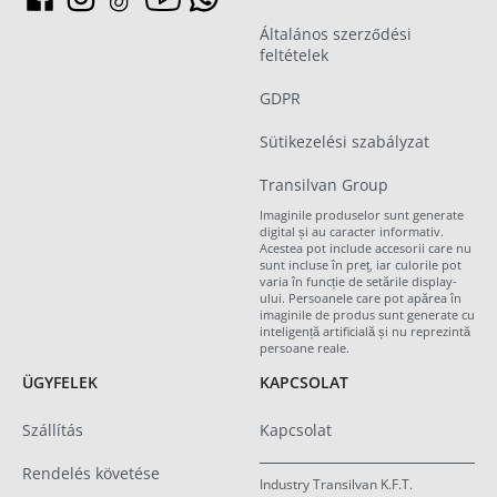
Általános szerződési
feltételek
GDPR
Sütikezelési szabályzat
Transilvan Group
Imaginile produselor sunt generate
digital și au caracter informativ.
Acestea pot include accesorii care nu
sunt incluse în preț, iar culorile pot
varia în funcție de setările display-
ului. Persoanele care pot apărea în
imaginile de produs sunt generate cu
inteligență artificială și nu reprezintă
persoane reale.
ÜGYFELEK
KAPCSOLAT
Szállítás
Kapcsolat
Rendelés követése
Industry Transilvan K.F.T.