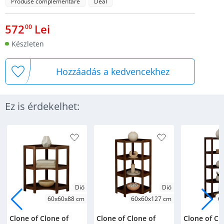
Produse complementare
Deal
572
Lei
00
Készleten
Hozzáadás a kedvencekhez
Ez is érdekelhet:
Dió
Dió
60x60x88 cm
60x60x127 cm
6
Clone of Clone of
Clone of Clone of
Clone of Cl