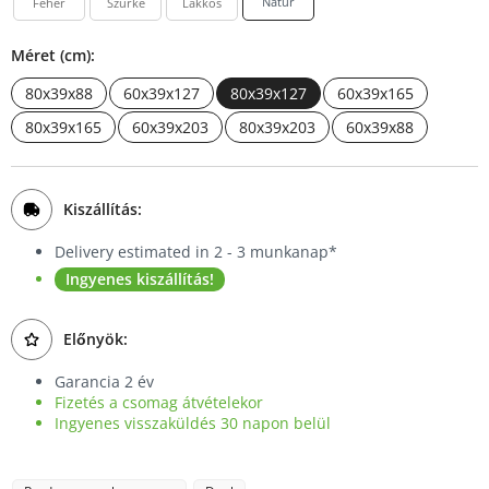
Natúr
Fehér
Szürke
Lakkos
Méret (cm):
80x39x88
60x39x127
80x39x127
60x39x165
80x39x165
60x39x203
80x39x203
60x39x88
Kiszállítás:
Delivery estimated in 2 - 3 munkanap*
Ingyenes kiszállítás!
Előnyök:
Garancia 2 év
Fizetés a csomag átvételekor
Ingyenes visszaküldés 30 napon belül