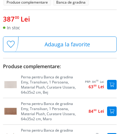
Produse complementare
Banca de gradina
387
Lei
00
In stoc
Adauga la favorite
Produse complementare:
Perna pentru Banca de gradina
00
Emy, Transilvan, 1 Persoana,
PRP:
84
Lei
63
00
Lei
Material Plush, Curatare Usoara,
64x35x2 cm, Bej
Perna pentru Banca de gradina
Emy, Transilvan, 1 Persoana,
84
00
Lei
Material Plush, Curatare Usoara,
64x35x2 cm, Maro
Perna pentru Banca de gradina
00