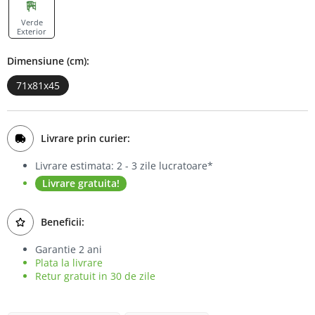
Bufet
Verde
Exterior
Biblioteca
Dimensiune (cm):
Comode
71x81x45
Livrare prin curier:
Livrare estimata: 2 - 3 zile lucratoare*
Livrare gratuita!
Beneficii:
Garantie 2 ani
Plata la livrare
Retur gratuit in 30 de zile