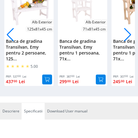
Alb Exterior
Alb Exterior
125x81x45 cm
71x81x45 cm
Banca de gradina
Banca de gradina
Banca de g
Transilvan, Emy
Transilvan, Emy
Transilvan,
pentru 2 persoane,
pentru 1 persoana,
pentru 1 pe
125...
71x...
71x...
5.00
00
00
00
PRP:
537
Lei
PRP:
387
Lei
PRP:
307
Lei
437
Lei
299
Lei
245
Lei
00
00
00
Descriere
Specificatii
Download User manual