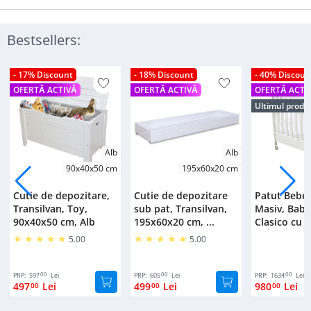
Bestsellers:
- 17% Discount
- 18% Discount
- 40% Discoun
OFERTĂ ACTIVĂ
OFERTĂ ACTIVĂ
OFERTĂ ACTI
Ultimul produ
Alb
Alb
90x40x50 cm
195x60x20 cm
Cutie de depozitare,
Cutie de depozitare
Patut Bebe
Transilvan, Toy,
sub pat, Transilvan,
Masiv, Bab
90x40x50 cm, Alb
195x60x20 cm, ...
Clasico cu S
5.00
5.00
00
00
00
PRP:
597
Lei
PRP:
605
Lei
PRP:
1634
Lei
497
Lei
499
Lei
980
Lei
00
00
00