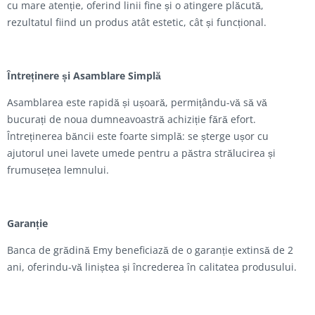
cu mare atenție, oferind linii fine și o atingere plăcută,
rezultatul fiind un produs atât estetic, cât și funcțional.
Întreținere și Asamblare Simplă
Asamblarea este rapidă și ușoară, permițându-vă să vă
bucurați de noua dumneavoastră achiziție fără efort.
Întreținerea băncii este foarte simplă: se șterge ușor cu
ajutorul unei lavete umede pentru a păstra strălucirea și
frumusețea lemnului.
Garanție
Banca de grădină Emy beneficiază de o garanție extinsă de 2
ani, oferindu-vă liniștea și încrederea în calitatea produsului.