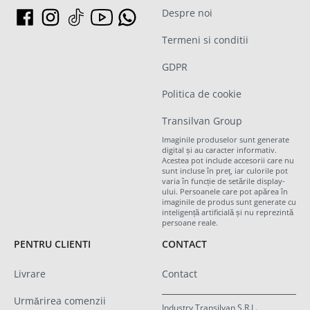
Despre noi
Termeni si conditii
GDPR
Politica de cookie
Transilvan Group
Imaginile produselor sunt generate
digital și au caracter informativ.
Acestea pot include accesorii care nu
sunt incluse în preț, iar culorile pot
varia în funcție de setările display-
ului. Persoanele care pot apărea în
imaginile de produs sunt generate cu
inteligență artificială și nu reprezintă
persoane reale.
PENTRU CLIENTI
CONTACT
Livrare
Contact
Urmărirea comenzii
Industry Transilvan S.R.L.