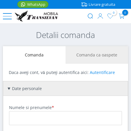
WhatsApp
Livrare gratuita
0
0
User
account
Sari
Detalii comanda
PATURI
menu
la
conținutul
Paturi
MOBILIER
principal
de
Comanda
Comanda ca oaspete
o
Noptiere
ACCESORII
persoana
Rafturi
Daca aveţi cont, vă puteţi autentifica aici:
Autentificare
Accesorii
Paturi
bucatarie
matrimoniale
Mese
WhatsApp
Date personale
Casa
Paturi
Scaune
etajate
Saltele
Numele si prenumele
Coltare
Paturi
bucatarie
Lenjerii
pentru
copii
Cutii
Articole