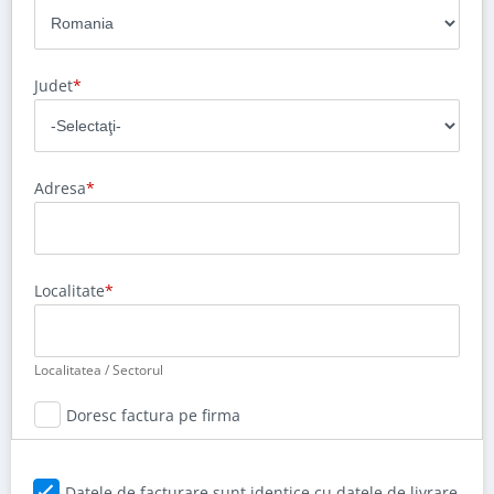
Bufet
Biblioteca
Judet
Comode
Adresa
Localitate
Localitatea / Sectorul
Doresc factura pe firma
Datele de facturare sunt identice cu datele de livrare.