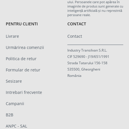
ului. Persoanele care pot apărea în
imaginile de produs sunt generate cu
inteligență artificială și nu reprezintă
persoane reale.
PENTRU CLIENTI
CONTACT
Livrare
Contact
Urmărirea comenzii
Industry Transilvan S.R.L.
CIF 529690 - J19/651/1991
Politica de retur
Strada Tatarului 156-158
535500, Gheorgheni
Formular de retur
România
Sesizare
Intrebari frecvente
Campanii
B2B
ANPC - SAL