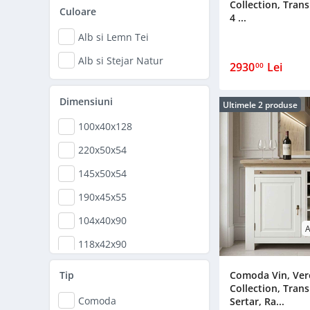
Collection, Transi
Culoare
4 ...
Alb si Lemn Tei
Alb si Stejar Natur
2930
Lei
00
Dimensiuni
Ultimele 2 produse
100x40x128
220x50x54
145x50x54
190x45x55
104x40x90
A
118x42x90
Comoda Vin, Ve
Tip
Collection, Trans
Comoda
Sertar, Ra...