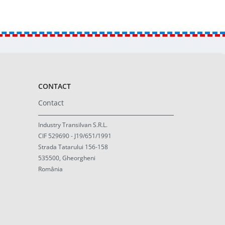
CONTACT
Contact
Industry Transilvan S.R.L.
CIF 529690 - J19/651/1991
Strada Tatarului 156-158
535500, Gheorgheni
România