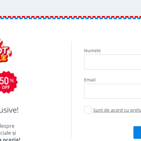
Numele
email
usive!
Sunt de acord cu pre
despre
iale și
a ocazia!