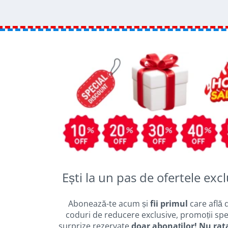
Ești la un pas de ofertele excl
Abonează-te acum și
fii primul
care află 
coduri de reducere exclusive, promoții spec
surprize rezervate
doar abonaților! Nu rat