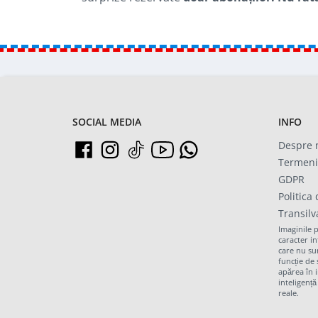
SOCIAL MEDIA
INFO
Despre 
Termeni 
GDPR
Politica
Transil
Imaginile 
caracter i
care nu sun
funcție de 
apărea în 
inteligență
reale.