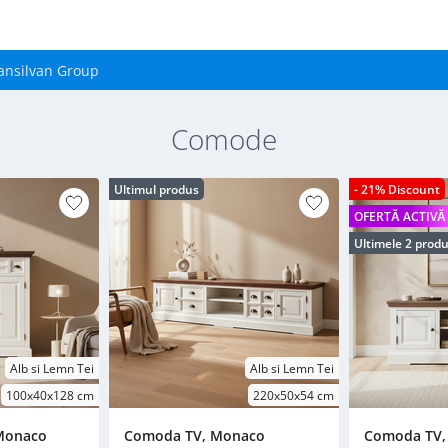
ansilvan Group
Comode
Ultimul produs
- 21% Discount
OFERTĂ ACTIVĂ
Ultimele 2 prod
Alb si Lemn Tei
Alb si Lemn Tei
100x40x128 cm
220x50x54 cm
 Monaco
Comoda TV, Monaco
Comoda TV,