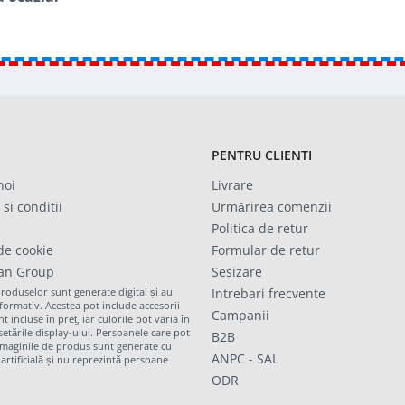
PENTRU CLIENTI
noi
Livrare
si conditii
Urmărirea comenzii
Politica de retur
 de cookie
Formular de retur
van Group
Sesizare
produselor sunt generate digital și au
Intrebari frecvente
nformativ. Acestea pot include accesorii
Campanii
t incluse în preț, iar culorile pot varia în
setările display-ului. Persoanele care pot
B2B
imaginile de produs sunt generate cu
ANPC - SAL
 artificială și nu reprezintă persoane
ODR