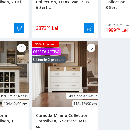
lvan, 2 Usi,
Collection, Transilvan, 2 Usi,
Collection, 
6 Sert...
3 Sert...
00
PRP:
2515
Lei
3873
Lei
00
1999
Lei
00
- 15% Discount
OFERTĂ ACTIVĂ
Ultimele 2 produse
lb si Stejar Natur
Alb si Stejar Natur
104x40x90 cm
118x42x90 cm
rona
Comoda Milano Collection,
ilvan, 1
Transilvan, 5 Sertare, MDF
si...