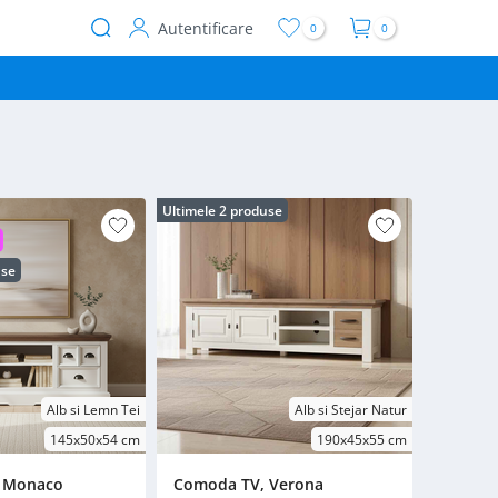
Autentificare
0
0
User
account
menu
Ultimele 2 produse
use
Alb si Lemn Tei
Alb si Stejar Natur
145x50x54 cm
190x45x55 cm
 Monaco
Comoda TV, Verona