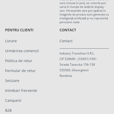
sunt incluse în preț, iar culorile pot
varia în funcție de setările display-
ului. Persoanele care pot apărea în
imaginile de produs sunt generate cu
inteligență artificială și nu reprezintă
persoane reale.
PENTRU CLIENTI
CONTACT
Livrare
Contact
Urmărirea comenzii
Industry Transilvan S.R.L.
CIF 529690 - J19/651/1991
Politica de retur
Strada Tatarului 156-158
535500, Gheorgheni
Formular de retur
România
Sesizare
Intrebari frecvente
Campanii
B2B