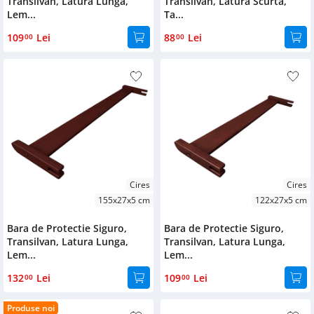
Transilvan, Latura Lunga,
Transilvan, Latura Scurta,
Lem...
Ta...
109
Lei
88
Lei
00
00
Cires
Cires
155x27x5 cm
122x27x5 cm
Bara de Protectie Siguro,
Bara de Protectie Siguro,
Transilvan, Latura Lunga,
Transilvan, Latura Lunga,
Lem...
Lem...
132
Lei
109
Lei
00
00
Produse noi