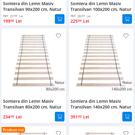
Produse noi
de
Somiera din Lemn Masiv
Somiera din Lemn Masiv
textile
Patuturi
depozitare
Transilvan 90x200 cm, Natur
Transilvan 100x200 cm, Natur
pentru
Oglinzi
00
00
Culoare
PRP:
257
Lei
PRP:
282
Lei
bebelusi
Cutii
199
Lei
225
Lei
00
00
Natur
de
Accesorii
depozitare
mobilier
Alb
sub
pat
Nuc
Accesorii
pat
Cires
Suport
pantofi
Accesorii
Lacuit
fitness
Mobilier
Natur
Natur
Dimensiuni
gradina
Cuiere
80x200 cm
140x200 cm
90x200
Mobilier
Stalp
Somiera din Lemn Masiv
Somiera din Lemn Masiv
copii
100x200
delimitare
Transilvan 80x200 cm, Natur
Transilvan 140x200 cm, Natur
80x200
Birouri
234
Lei
391
Lei
00
00
140x200
Dulapuri
Produse noi
160x200