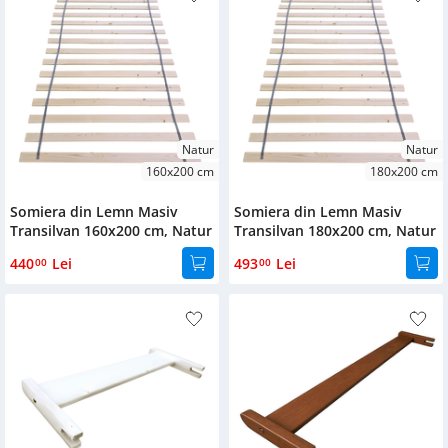
Bufet
180x200
Biblioteca
75x27x5
155x27x5
Comode
122x27x5
Natur
Natur
198x41
160x200 cm
180x200 cm
200x12xx5cm
Somiera din Lemn Masiv
Somiera din Lemn Masiv
Transilvan 160x200 cm, Natur
Transilvan 180x200 cm, Natur
Material
440
Lei
493
Lei
00
00
Lemn masiv
de răşinoase