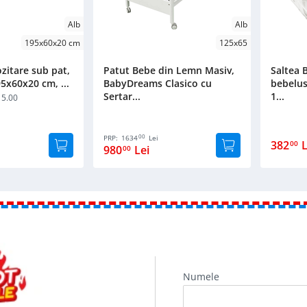
Alb
Alb
195x60x20 cm
125x65
zitare sub pat,
Patut Bebe din Lemn Masiv,
Saltea
95x60x20 cm, ...
BabyDreams Clasico cu
bebelus
Sertar...
1...
5.00
00
PRP:
1634
Lei
382
L
00
980
Lei
00
Numele