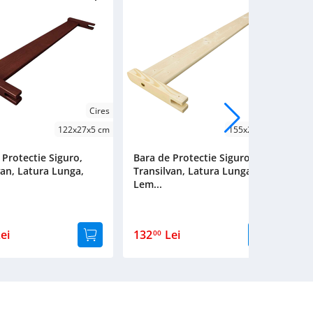
Cires
Lacuit
122x27x5 cm
155x27x5 cm
 Protectie Siguro,
Bara de Protectie Siguro,
B
van, Latura Lunga,
Transilvan, Latura Lunga,
T
Lem...
L
ei
132
Lei
1
00