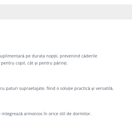
suplimentară pe durata nopții, prevenind căderile
pentru copil, cât și pentru părinți.
u paturi supraetajate, fiind o soluție practică și versatilă.
e integrează armonios în orice stil de dormitor.