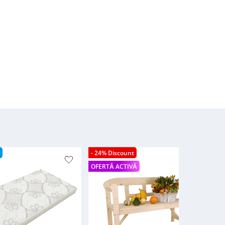
- 24% Discount
- 2
OFERTĂ ACTIVĂ
OFE