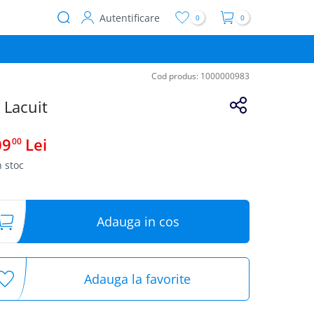
Autentificare
0
0
User
account
menu
Cod produs:
1000000983
 Lacuit
09
Lei
00
n stoc
Adauga in cos
Adauga la favorite