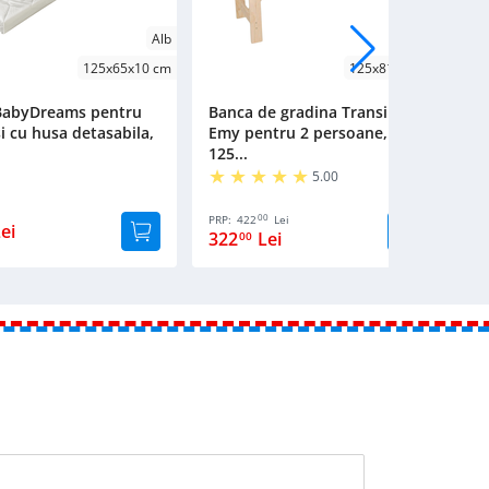
Alb
Natur
125x65x10 cm
125x81x45 cm
 BabyDreams pentru
Banca de gradina Transilvan,
B
i cu husa detasabila,
Emy pentru 2 persoane,
M
125...
Tr
5.00
00
PRP:
422
Lei
PR
ei
322
Lei
1
00