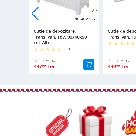
Alb
90x40x50 cm
Cutie de depozitare,
Cutie de depo
Transilvan, Toy, 90x40x50
Transilvan, 1
cm, Alb
5.00
00
00
PRP:
597
Lei
PRP:
605
Lei
497
Lei
499
Lei
00
00