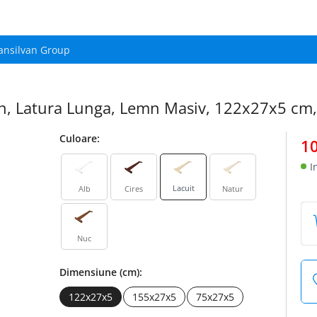
ansilvan Group
van, Latura Lunga, Lemn Masiv, 122x27x5 cm,
Culoare:
1
I
Lacuit
Alb
Cires
Natur
Nuc
Dimensiune (cm):
122x27x5
155x27x5
75x27x5