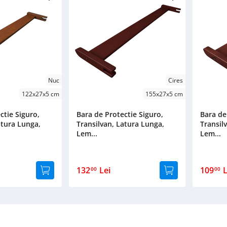
Nuc
Cires
122x27x5 cm
155x27x5 cm
ctie Siguro,
Bara de Protectie Siguro,
Bara de
atura Lunga,
Transilvan, Latura Lunga,
Transil
Lem...
Lem...
132
Lei
109
L
00
00