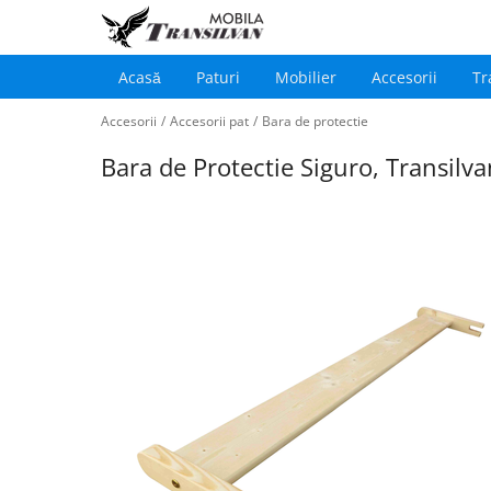
Acasă
Paturi
Mobilier
Accesorii
Tr
Main
Sari
navigation
Accesorii
/
Accesorii pat
/
Bara de protectie
la
conținutul
Bara de Protectie Siguro, Transil
principal