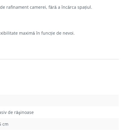
 de rafinament camerei, fără a încărca spațiul.
exibilitate maximă în funcție de nevoi.
siv de răşinoase
5 cm