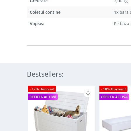
Greutate
2,00 kg
Coletul contine
1x bara 
Vopsea
Pe baza 
Bestsellers:
- 17% Discount
- 18% Discount
OFERTĂ ACTIVĂ
OFERTĂ ACTIVĂ