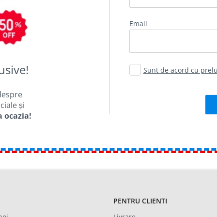
email
usive!
Sunt de acord cu pre
despre
iale și
a ocazia!
PENTRU CLIENTI
noi
Livrare