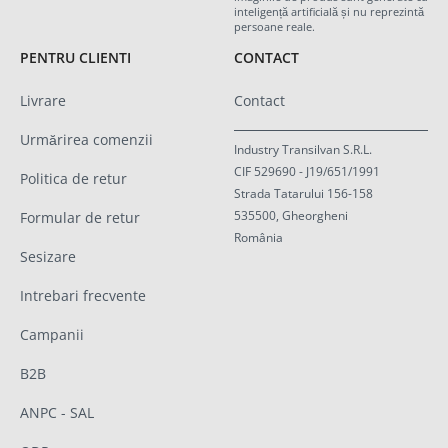
inteligență artificială și nu reprezintă
persoane reale.
PENTRU CLIENTI
CONTACT
Livrare
Contact
Urmărirea comenzii
Industry Transilvan S.R.L.
CIF 529690 - J19/651/1991
Politica de retur
Strada Tatarului 156-158
535500, Gheorgheni
Formular de retur
România
Sesizare
Intrebari frecvente
Campanii
B2B
ANPC - SAL