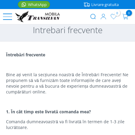
WhatsApp
Livrare gratuita
0
0
User
Sari
Intrebari frecvente
account
la
PATURI
menu
conținutul
principal
Paturi
MOBILIER
de
Întrebări frecvente
o
Noptiere
ACCESORII
persoana
Rafturi
Bine ați venit la secțiunea noastră de Întrebări Frecvente! Ne
Accesorii
Paturi
propunem să vă furnizăm toate informațiile de care aveți
bucatarie
matrimoniale
Mese
nevoie pentru a vă bucura de experiența dumneavoastră de
WhatsApp
cumpărături online.
Casa
Paturi
Scaune
etajate
Saltele
Coltare
1. În cât timp este livrată comanda mea?
Paturi
bucatarie
Lenjerii
Comanda dumneavoastră va fi livrată în termen de 1-3 zile
pentru
lucrătoare.
copii
Cutii
Articole