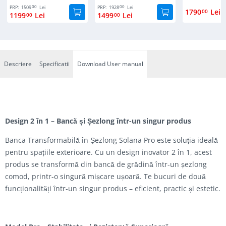
00
00
PRP:
1509
Lei
PRP:
1928
Lei
1790
Lei
00
1199
Lei
1499
Lei
00
00
Descriere
Specificatii
Download User manual
Design 2 în 1 – Bancă și Șezlong într-un singur produs
Banca Transformabilă în Șezlong Solana Pro este soluția ideală
pentru spațiile exterioare. Cu un design inovator 2 în 1, acest
produs se transformă din bancă de grădină într-un șezlong
comod, printr-o singură mișcare ușoară. Te bucuri de două
funcționalități într-un singur produs – eficient, practic și estetic.