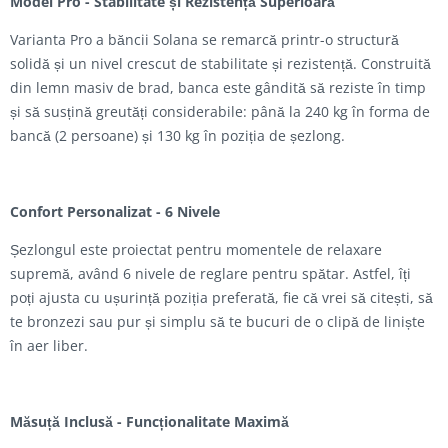
Model Pro - Stabilitate și Rezistență Superioară
Varianta Pro a băncii Solana se remarcă printr-o structură
solidă și un nivel crescut de stabilitate și rezistență. Construită
din lemn masiv de brad, banca este gândită să reziste în timp
și să susțină greutăți considerabile: până la 240 kg în forma de
bancă (2 persoane) și 130 kg în poziția de șezlong.
Confort Personalizat - 6 Nivele
Șezlongul este proiectat pentru momentele de relaxare
supremă, având 6 nivele de reglare pentru spătar. Astfel, îți
poți ajusta cu ușurință poziția preferată, fie că vrei să citești, să
te bronzezi sau pur și simplu să te bucuri de o clipă de liniște
în aer liber.
Măsuță Inclusă - Funcționalitate Maximă