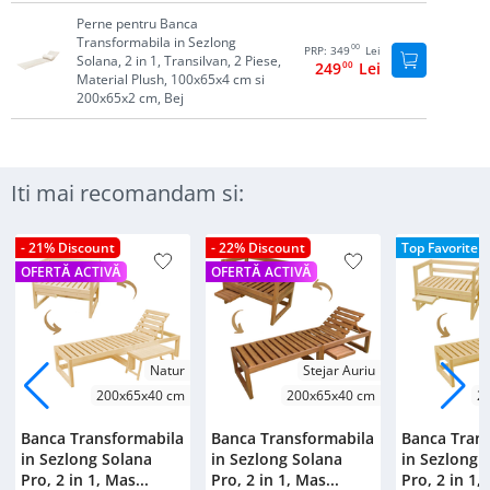
Perne pentru Banca
Transformabila in Sezlong
00
PRP:
349
Lei
Solana, 2 in 1, Transilvan, 2 Piese,
249
00
Lei
Material Plush, 100x65x4 cm si
200x65x2 cm, Bej
Iti mai recomandam si:
- 21% Discount
- 22% Discount
Top Favorite
OFERTĂ ACTIVĂ
OFERTĂ ACTIVĂ
Natur
Stejar Auriu
200x65x40 cm
200x65x40 cm
2
Banca Transformabila
Banca Transformabila
Banca Tran
in Sezlong Solana
in Sezlong Solana
in Sezlong 
Pro, 2 in 1, Mas...
Pro, 2 in 1, Mas...
Pro, 2 in 1, 