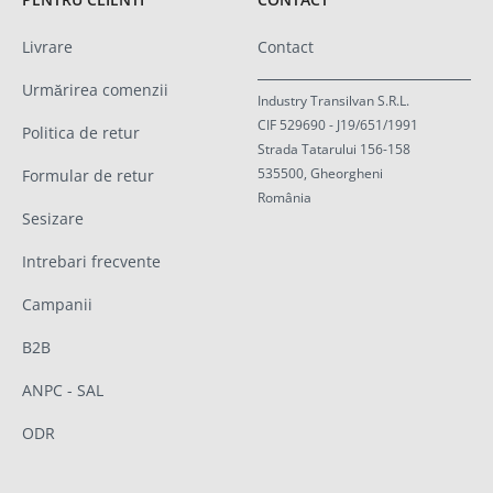
Livrare
Contact
Urmărirea comenzii
Industry Transilvan S.R.L.
CIF 529690 - J19/651/1991
Politica de retur
Strada Tatarului 156-158
535500, Gheorgheni
Formular de retur
România
Sesizare
Intrebari frecvente
Campanii
B2B
ANPC - SAL
ODR