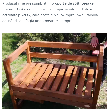
Produsul vine preasamblat în proporție de 80%, ceea ce
înseamnă că montajul final este rapid și intuitiv. Este o
activitate plăcută, care poate fi făcută împreună cu familia,
aducând satisfacția unei construcții proprii.
Fișier
video