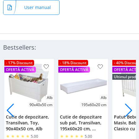
User manual
Bestsellers:
- 17% Discount
- 18% Discount
- 40% Discoun
OFERTĂ ACTIVĂ
OFERTĂ ACTIVĂ
OFERTĂ ACTI
Ultimul produ
Alb
Alb
90x40x50 cm
195x60x20 cm
Cutie de depozitare,
Cutie de depozitare
Patut Bebe
Transilvan, Toy,
sub pat, Transilvan,
Masiv, Bab
90x40x50 cm, Alb
195x60x20 cm, ...
Clasico cu S
5.00
5.00