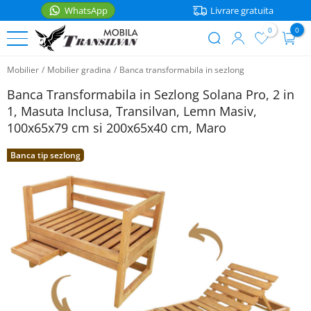
WhatsApp
Livrare gratuita
0
0
User
Sari
account
Mobilier
/
Mobilier gradina
/
Banca transformabila in sezlong
la
PATURI
menu
conținutul
Banca Transformabila in Sezlong Solana Pro, 2 in
principal
Paturi
1, Masuta Inclusa, Transilvan, Lemn Masiv,
MOBILIER
de
100x65x79 cm si 200x65x40 cm, Maro
o
Noptiere
ACCESORII
persoana
Banca tip sezlong
Rafturi
Accesorii
Paturi
bucatarie
matrimoniale
Mese
WhatsApp
Casa
Paturi
Scaune
etajate
Saltele
Coltare
Paturi
bucatarie
Lenjerii
pentru
copii
Cutii
Articole