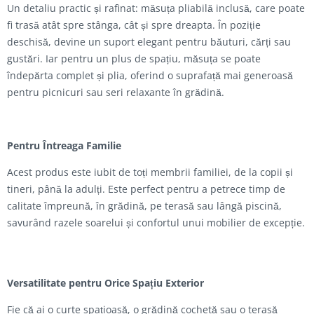
Un detaliu practic și rafinat: măsuța pliabilă inclusă, care poate
fi trasă atât spre stânga, cât și spre dreapta. În poziție
deschisă, devine un suport elegant pentru băuturi, cărți sau
gustări. Iar pentru un plus de spațiu, măsuța se poate
îndepărta complet și plia, oferind o suprafață mai generoasă
pentru picnicuri sau seri relaxante în grădină.
Pentru Întreaga Familie
Acest produs este iubit de toți membrii familiei, de la copii și
tineri, până la adulți. Este perfect pentru a petrece timp de
calitate împreună, în grădină, pe terasă sau lângă piscină,
savurând razele soarelui și confortul unui mobilier de excepție.
Versatilitate pentru Orice Spațiu Exterior
Fie că ai o curte spațioasă, o grădină cochetă sau o terasă