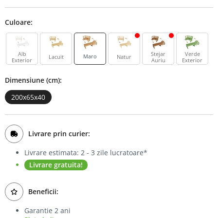
Bufet
Culoare:
Biblioteca
Comode
Alb
Stejar
Verde
Maro
Lacuit
Natur
Exterior
Auriu
Exterior
Dimensiune (cm):
200x65x40
Livrare prin curier:
Livrare estimata: 2 - 3 zile lucratoare*
Livrare gratuita!
Beneficii:
Garantie 2 ani