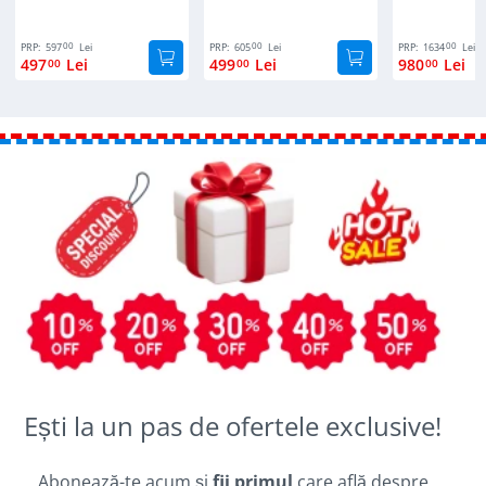
00
00
00
PRP:
597
Lei
PRP:
605
Lei
PRP:
1634
Lei
497
Lei
499
Lei
980
Lei
00
00
00
Ești la un pas de ofertele exclusive!
Abonează-te acum și
fii primul
care află despre