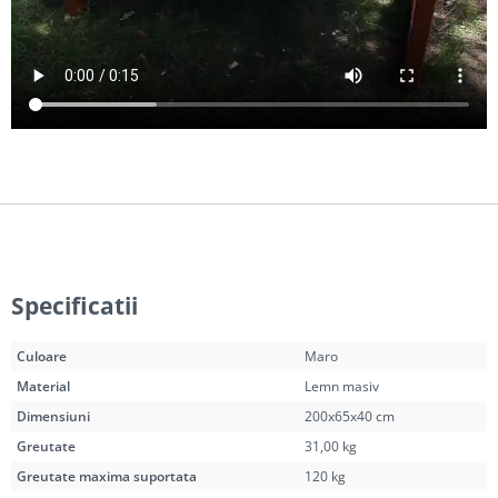
Specificatii
Culoare
Maro
Material
Lemn masiv
Dimensiuni
200x65x40 cm
Greutate
31,00 kg
Greutate maxima suportata
120 kg