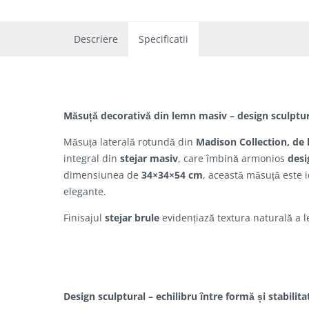
Descriere
Specificatii
Măsuță decorativă din lemn masiv – design sculptural
Măsuța laterală rotundă din
Madison Collection, de 
integral din
stejar masiv
, care îmbină armonios
desi
dimensiunea de
34×34×54 cm
, această măsuță este i
elegante.
Finisajul
stejar brule
evidențiază textura naturală a le
Design sculptural – echilibru între formă și stabilita