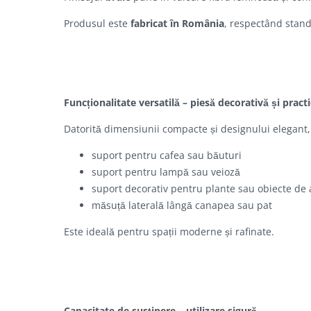
Produsul este
fabricat în România
, respectând stan
Funcționalitate versatilă – piesă decorativă și pract
Datorită dimensiunii compacte și designului elegant, 
suport pentru cafea sau băuturi
suport pentru lampă sau veioză
suport decorativ pentru plante sau obiecte de 
măsuță laterală lângă canapea sau pat
Este ideală pentru spații moderne și rafinate.
Capacitate de susținere – utilizare sigură