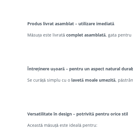
Produs livrat asamblat – utilizare imediată
Măsuța este livrată
complet asamblată
, gata pentru 
Întreținere ușoară – pentru un aspect natural durab
Se curăță simplu cu o
lavetă moale umezită
, păstrâ
Versatilitate în design – potrivită pentru orice stil
Această măsuță este ideală pentru: