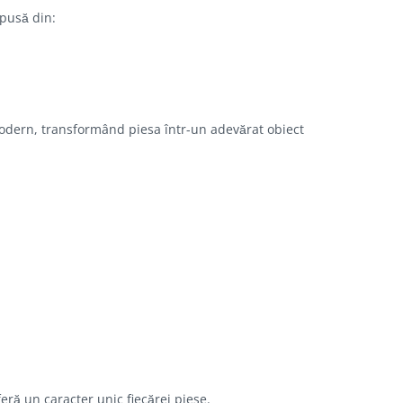
pusă din:
 modern, transformând piesa într-un adevărat obiect
eră un caracter unic fiecărei piese.