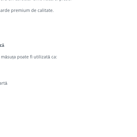
darde premium de calitate.
ică
măsuța poate fi utilizată ca:
artă