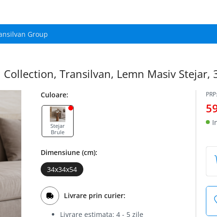
ansilvan Group
Collection, Transilvan, Lemn Masiv Stejar, 
Culoare:
PRP
5
I
Stejar
Brule
Dimensiune (cm):
34x34x54
Livrare prin curier:
Livrare estimata: 4 - 5 zile