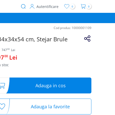
Autentificare
0
0
User
account
menu
Cod produs:
10000001109
34x34x54 cm, Stejar Brule
00
:
747
Lei
97
Lei
00
n stoc
Adauga in cos
Adauga la favorite