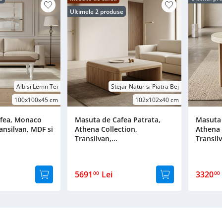
Ultimele 2 produse
Alb si Lemn Tei
Stejar Natur si Piatra Bej
100x100x45 cm
102x102x40 cm
fea, Monaco
Masuta de Cafea Patrata,
Masuta 
ransilvan, MDF si
Athena Collection,
Athena 
Transilvan,...
Transilv
5691
Lei
3320
00
00