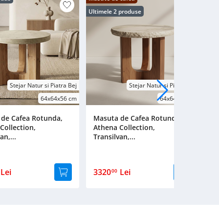
Ultimele 2 produse
Stejar Natur si Piatra Bej
Stejar Natur si Piatra Bej
64x64x56 cm
64x64x56 cm
de Cafea Rotunda,
Masuta de Cafea Rotunda,
M
Collection,
Athena Collection,
S
an,...
Transilvan,...
Tr
Lei
3320
Lei
4
00