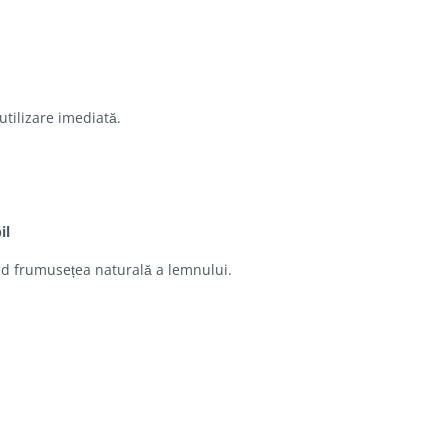
utilizare imediată.
il
nd frumusețea naturală a lemnului.