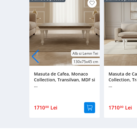
Alb si Lemn Tei
130x75x45 cm
Masuta de Cafea, Monaco
Masuta de Ca
Collection, Transilvan, MDF si
Collection, T
...
...
1710
Lei
1710
Lei
00
00