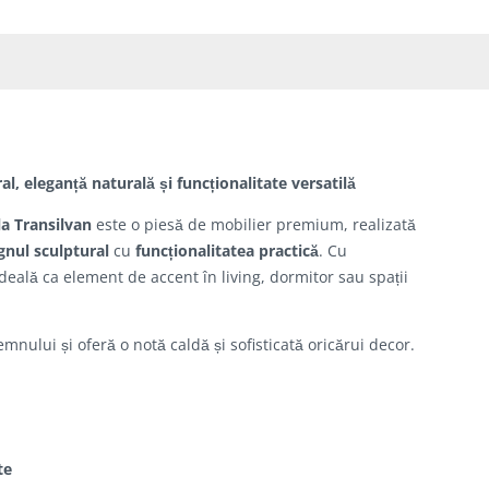
, eleganță naturală și funcționalitate versatilă
la Transilvan
este o piesă de mobilier premium, realizată
gnul sculptural
cu
funcționalitatea practică
. Cu
deală ca element de accent în living, dormitor sau spații
mnului și oferă o notă caldă și sofisticată oricărui decor.
te