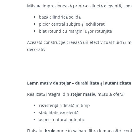
Măsuța impresionează printr-o siluetă elegantă, com
bază cilindrică solidă
picior central subțire și echilibrat
blat rotund cu margini ușor rotunjite
Această construcție creează un efect vizual fluid și
decorativ.
Lemn masiv de stejar – durabilitate și autenticitate
Realizată integral din
stejar masiv
, măsuța oferă:
rezistență ridicată în timp
stabilitate excelentă
aspect natural autentic
Finisajul
brule
pune în valoare fibra lemnoasă și conf