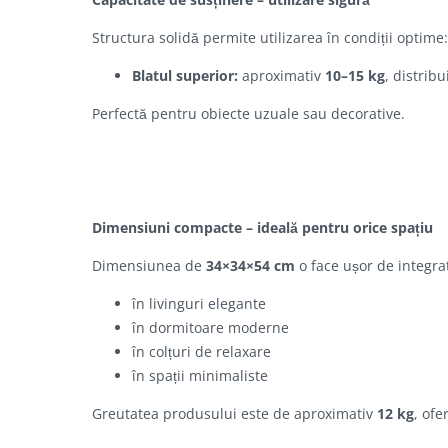
Structura solidă permite utilizarea în condiții optime:
Blatul superior:
aproximativ
10–15 kg
, distrib
Perfectă pentru obiecte uzuale sau decorative.
Dimensiuni compacte – ideală pentru orice spațiu
Dimensiunea de
34×34×54 cm
o face ușor de integra
în livinguri elegante
în dormitoare moderne
în colțuri de relaxare
în spații minimaliste
Greutatea produsului este de aproximativ
12 kg
, ofe