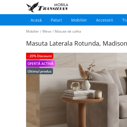
Acasă
Paturi
Mobilier
Accesorii
Tr
Main
Sari
navigation
Mobilier
/
Mese
/
Masute de cafea
la
conținutul
Masuta Laterala Rotunda, Madison 
principal
- 20% Discount
OFERTĂ ACTIVĂ
Ultimul produs