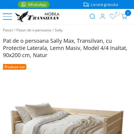
WhatsApp
Livrare gratuita
0
0
User
Sari
account
Paturi
/
Paturi de o persoana
/
Sally
la
PATURI
menu
conținutul
Pat de o persoana Sally Max, Transilvan, cu
principal
Paturi
Protectie Laterala, Lemn Masiv, Model 4/4 Inaltat,
MOBILIER
de
90x200 cm, Natur
o
Noptiere
ACCESORII
persoana
Produse noi
Rafturi
Accesorii
Paturi
bucatarie
matrimoniale
Mese
WhatsApp
Casa
Paturi
Scaune
etajate
Saltele
Coltare
Paturi
bucatarie
Lenjerii
pentru
copii
Cutii
Articole