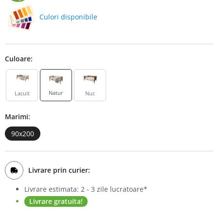
Bufet
Culori disponibile
Biblioteca
Comode
Culoare:
Natur
Lacuit
Nuc
Marimi:
90x200
Livrare prin curier:
Livrare estimata: 2 - 3 zile lucratoare*
Livrare gratuita!