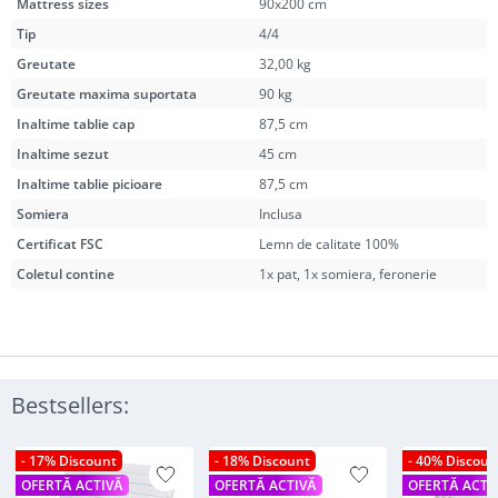
Mattress sizes
90x200 cm
Tip
4/4
Greutate
32,00 kg
Greutate maxima suportata
90 kg
Inaltime tablie cap
87,5 cm
Inaltime sezut
45 cm
Inaltime tablie picioare
87,5 cm
Somiera
Inclusa
Certificat FSC
Lemn de calitate 100%
Coletul contine
1x pat, 1x somiera, feronerie
Bestsellers:
- 17% Discount
- 18% Discount
- 40% Discoun
OFERTĂ ACTIVĂ
OFERTĂ ACTIVĂ
OFERTĂ ACTI