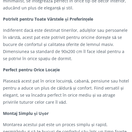
minimalist, se integrează perfect în orice tip de decor interior,
aducând un plus de eleganță și stil.
Potrivit pentru Toate Vârstele și Preferințele
Indiferent dacă este destinat tinerilor, adulților sau persoanele
în vărstă, acest pat este potrivit pentru oricine dorește să se
bucure de confortul și calitatea oferite de lemnul masiv.
Dimensiunea sa standard de 90x200 cm îl face ideal pentru a
se potrivi în orice spațiu de dormit.
Perfect pentru Orice Locație
Plasează acest pat în orice locuință, cabană, pensiune sau hotel
pentru a aduce un plus de căldură și confort. Fiind versatil și
elegant, se va încadra perfect în orice mediu și va atrage
privirile tuturor celor care îl văd.
Montaj Simplu și Ușor
Montarea acestui pat este un proces simplu și rapid,
permițându-ți să te bucuri de confortul său într-un timp foarte