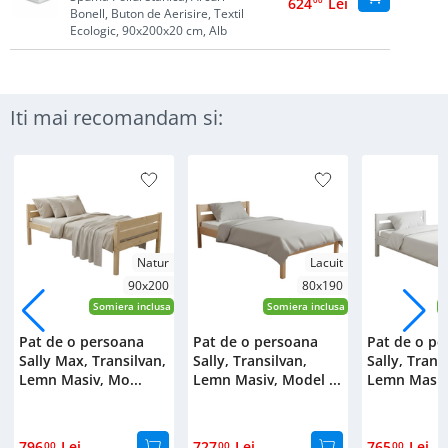
624
Lei
Bonell, Buton de Aerisire, Textil
Ecologic, 90x200x20 cm, Alb
Iti mai recomandam si:
Natur
Lacuit
90x200
80x190
Somiera inclusa
Somiera inclusa
S
Pat de o persoana
Pat de o persoana
Pat de o pe
Sally Max, Transilvan,
Sally, Transilvan,
Sally, Trans
Lemn Masiv, Mo...
Lemn Masiv, Model ...
Lemn Masiv,
796
Lei
727
Lei
765
Lei
00
00
00