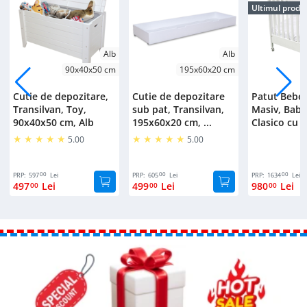
Ultimul produ
Alb
Alb
90x40x50 cm
195x60x20 cm
Cutie de depozitare,
Cutie de depozitare
Patut Bebe
Transilvan, Toy,
sub pat, Transilvan,
Masiv, Bab
90x40x50 cm, Alb
195x60x20 cm, ...
Clasico cu S
5.00
5.00
00
00
00
PRP:
597
Lei
PRP:
605
Lei
PRP:
1634
Lei
497
Lei
499
Lei
980
Lei
00
00
00