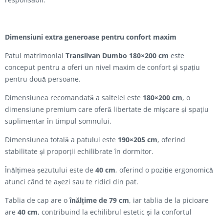
Dimensiuni extra generoase pentru confort maxim
Patul matrimonial
Transilvan Dumbo 180×200 cm
este
conceput pentru a oferi un nivel maxim de confort și spațiu
pentru două persoane.
Dimensiunea recomandată a saltelei este
180×200 cm
, o
dimensiune premium care oferă libertate de mișcare și spațiu
suplimentar în timpul somnului.
Dimensiunea totală a patului este
190×205 cm
, oferind
stabilitate și proporții echilibrate în dormitor.
Înălțimea șezutului este de
40 cm
, oferind o poziție ergonomică
atunci când te așezi sau te ridici din pat.
Tablia de cap are o
înălțime de 79 cm
, iar tablia de la picioare
are
40 cm
, contribuind la echilibrul estetic și la confortul