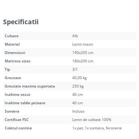
Specificatii
Culoare
Alb
Material
Lemn masiv
Dimensiuni
190x205 cm
Mattress sizes
180x200 cm
Tip
3/1
Greutate
40,00 kg
Greutate maxima suportata
250 kg
Inaltime sezut
40 cm
Inaltime tablie picioare
40 cm
Somiera
Inclusa
Certificat FSC
Lemn de calitate 100%
Coletul contine
1x pat, 1x somiera, feronerie