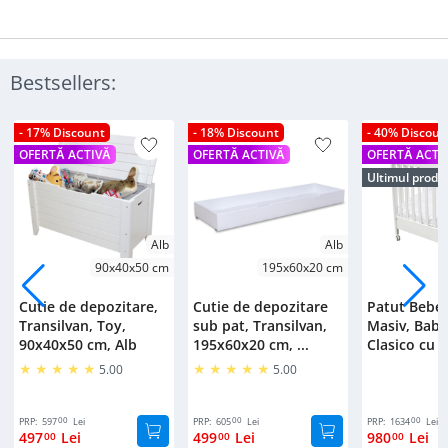
Bestsellers:
- 17% Discount
- 18% Discount
- 40% Discoun
OFERTĂ ACTIVĂ
OFERTĂ ACTIVĂ
OFERTĂ ACTI
Ultimul produ
Alb
Alb
90x40x50 cm
195x60x20 cm
Cutie de depozitare,
Cutie de depozitare
Patut Bebe
Transilvan, Toy,
sub pat, Transilvan,
Masiv, Bab
90x40x50 cm, Alb
195x60x20 cm, ...
Clasico cu S
5.00
5.00
00
00
00
PRP:
597
Lei
PRP:
605
Lei
PRP:
1634
Lei
497
Lei
499
Lei
980
Lei
00
00
00