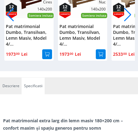
Cires
Nuc
12
12
12
140x200
140x200
ani
ani
ani
GARANTIE
GARANTIE
GARANTIE
Somiera inclusa
Somiera inclusa
S
Pat matrimonial
Pat matrimonial
Pat matrim
Dumbo, Transilvan,
Dumbo, Transilvan,
Dumbo, Tran
Lemn Masiv, Model
Lemn Masiv, Model
Lemn Masiv
4/...
4/...
4/...
1973
Lei
1973
Lei
2533
Lei
00
00
00
Descriere
Specificatii
Pat matrimonial extra larg din lemn masiv 180×200 cm –
confort maxim și spațiu generos pentru somn