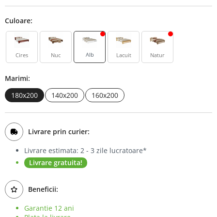
Bufet
Culoare:
Biblioteca
Comode
Alb
Cires
Nuc
Lacuit
Natur
Marimi:
180x200
140x200
160x200
Livrare prin curier:
Livrare estimata: 2 - 3 zile lucratoare*
Livrare gratuita!
Beneficii:
Garantie 12 ani