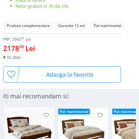
Plata la livrare
Retur gratuit in 30 de zile
Produse complementare
Garantie 12 ani
Pat matrimonial
00
PRP:
2563
Lei
2178
Lei
00
In stoc
Adauga la favorite
Iti mai recomandam si:
Pat matrimonial
Pat matrimoni