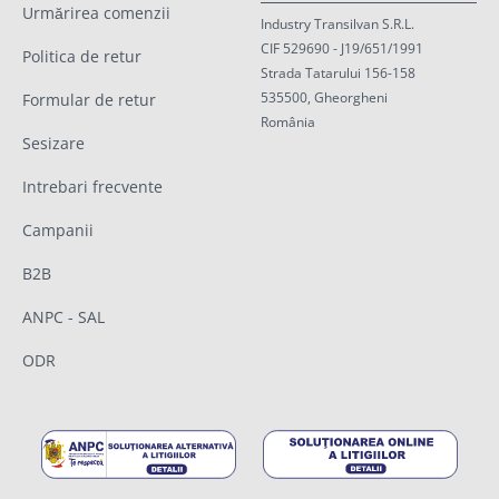
Urmărirea comenzii
Industry Transilvan S.R.L.
CIF 529690 - J19/651/1991
Politica de retur
Strada Tatarului 156-158
535500, Gheorgheni
Formular de retur
România
Sesizare
Intrebari frecvente
Campanii
B2B
ANPC - SAL
ODR