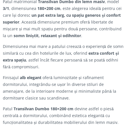
Patul matrimonial
Transilvan Dumbo din lemn masiv
, model
3/1
, dimensiunea
180×200 cm
, este alegerea ideală pentru cei
care își doresc
un pat extra larg, cu spațiu generos și confort
superior
. Această dimensiune premium oferă libertate de
mișcare și mai mult spațiu pentru două persoane, contribuind
la un
somn liniștit, relaxant și odihnitor
.
Dimensiunea mai mare a patului creează o experiență de somn
similară cu cea din hotelurile de lux, oferind
extra confort și
extra spațiu
, astfel încât fiecare persoană să se poată odihni
fără compromisuri.
Finisajul
alb elegant
oferă luminozitate și rafinament
dormitorului, integrându-se ușor în diverse stiluri de
amenajare, de la interioare moderne și minimaliste până la
dormitoare clasice sau scandinave.
Patul
Transilvan Dumbo 180×200 cm
devine astfel o piesă
centrală a dormitorului, combinând estetica elegantă cu
funcționalitatea și durabilitatea mobilierului din lemn masiv.