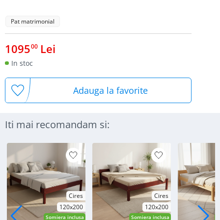
Pat matrimonial
1095
Lei
00
In stoc
Adauga la favorite
Iti mai recomandam si:
Cires
Cires
120x200
120x200
Somiera inclusa
Somiera inclusa
S