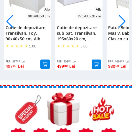
Alb
Alb
90x40x50 cm
195x60x20 cm
Cutie de depozitare,
Cutie de depozitare
Patut Bebe
Transilvan, Toy,
sub pat, Transilvan,
Masiv, Bab
90x40x50 cm, Alb
195x60x20 cm, ...
Clasico cu S
5.00
5.00
00
00
00
PRP:
597
Lei
PRP:
605
Lei
PRP:
1634
Lei
497
Lei
499
Lei
980
Lei
00
00
00