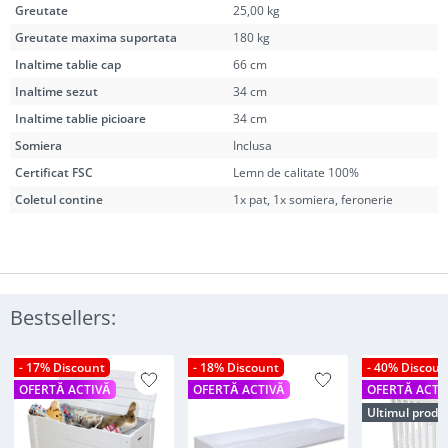
Greutate
25,00 kg
Greutate maxima suportata
180 kg
Inaltime tablie cap
66 cm
Inaltime sezut
34 cm
Inaltime tablie picioare
34 cm
Somiera
Inclusa
Certificat FSC
Lemn de calitate 100%
Coletul contine
1x pat, 1x somiera, feronerie
Bestsellers:
- 17% Discount
- 18% Discount
- 40% Discoun
OFERTĂ ACTIVĂ
OFERTĂ ACTIVĂ
OFERTĂ ACTI
Ultimul produ