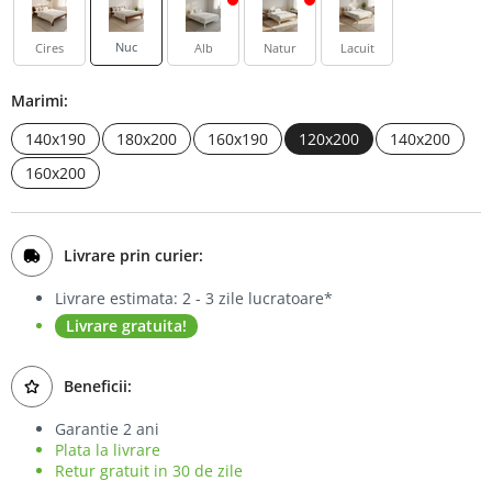
Bufet
Nuc
Cires
Alb
Natur
Lacuit
Biblioteca
Marimi:
Comode
140x190
180x200
160x190
120x200
140x200
160x200
Livrare prin curier:
Livrare estimata: 2 - 3 zile lucratoare*
Livrare gratuita!
Beneficii:
Garantie 2 ani
Plata la livrare
Retur gratuit in 30 de zile