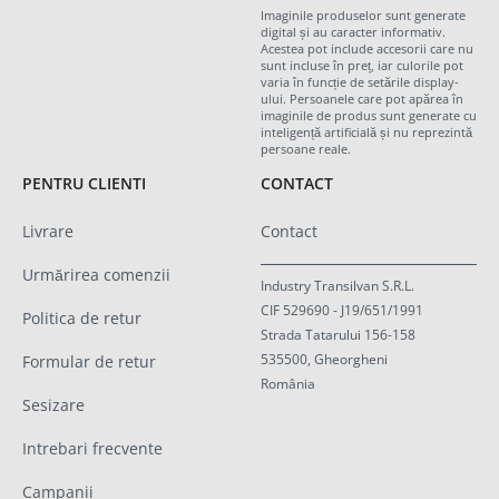
Imaginile produselor sunt generate
digital și au caracter informativ.
Acestea pot include accesorii care nu
sunt incluse în preț, iar culorile pot
varia în funcție de setările display-
ului. Persoanele care pot apărea în
imaginile de produs sunt generate cu
inteligență artificială și nu reprezintă
persoane reale.
PENTRU CLIENTI
CONTACT
Livrare
Contact
Urmărirea comenzii
Industry Transilvan S.R.L.
CIF 529690 - J19/651/1991
Politica de retur
Strada Tatarului 156-158
535500, Gheorgheni
Formular de retur
România
Sesizare
Intrebari frecvente
Campanii