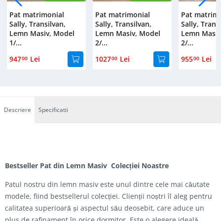
Pat matrimonial
Pat matrimonial
Pat matrim
Sally, Transilvan,
Sally, Transilvan,
Sally, Trans
Lemn Masiv, Model
Lemn Masiv, Model
Lemn Masiv
1/...
2/...
2/...
947
Lei
1027
Lei
955
Lei
00
00
00
Descriere
Specificatii
Bestseller Pat din Lemn Masiv Colecției Noastre
Patul nostru din lemn masiv este unul dintre cele mai căutate
modele, fiind bestsellerul colecției. Clienții noștri îl aleg pentru
calitatea superioară și aspectul său deosebit, care aduce un
plus de rafinament în orice dormitor. Este o alegere ideală