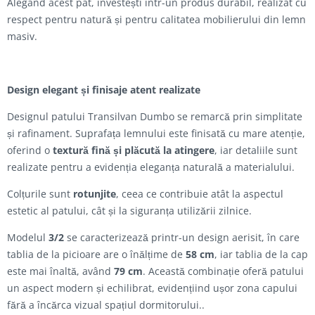
Alegând acest pat, investești într-un produs durabil, realizat cu
respect pentru natură și pentru calitatea mobilierului din lemn
masiv.
Design elegant și finisaje atent realizate
Designul patului Transilvan Dumbo se remarcă prin simplitate
și rafinament. Suprafața lemnului este finisată cu mare atenție,
oferind o
textură fină și plăcută la atingere
, iar detaliile sunt
realizate pentru a evidenția eleganța naturală a materialului.
Colțurile sunt
rotunjite
, ceea ce contribuie atât la aspectul
estetic al patului, cât și la siguranța utilizării zilnice.
Modelul
3/2
se caracterizează printr-un design aerisit, în care
tablia de la picioare are o înălțime de
58 cm
, iar tablia de la cap
este mai înaltă, având
79 cm
. Această combinație oferă patului
un aspect modern și echilibrat, evidențiind ușor zona capului
fără a încărca vizual spațiul dormitorului..