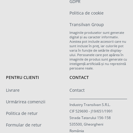
GDPR
Politica de cookie
Transilvan Group
Imaginile produselor sunt generate
digital și au caracter informativ.
Acestea pot include accesorii care nu
sunt incluse în preț, iar culorile pot
varia în funcție de setările display-
ului. Persoanele care pot apărea în
imaginile de produs sunt generate cu
inteligență artificială și nu reprezintă
persoane reale.
PENTRU CLIENTI
CONTACT
Livrare
Contact
Urmărirea comenzii
Industry Transilvan S.R.L.
CIF 529690 - J19/651/1991
Politica de retur
Strada Tatarului 156-158
535500, Gheorgheni
Formular de retur
România