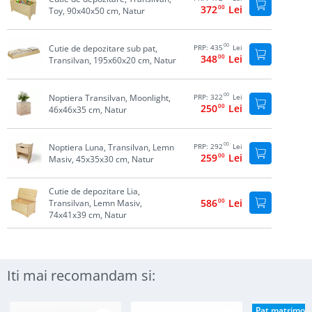
372
00
Lei
Toy, 90x40x50 cm, Natur
00
Cutie de depozitare sub pat,
PRP:
435
Lei
348
00
Lei
Transilvan, 195x60x20 cm, Natur
00
Noptiera Transilvan, Moonlight,
PRP:
322
Lei
250
00
Lei
46x46x35 cm, Natur
00
Noptiera Luna, Transilvan, Lemn
PRP:
292
Lei
259
00
Lei
Masiv, 45x35x30 cm, Natur
Cutie de depozitare Lia,
586
00
Lei
Transilvan, Lemn Masiv,
74x41x39 cm, Natur
Iti mai recomandam si:
Pat matrimoni