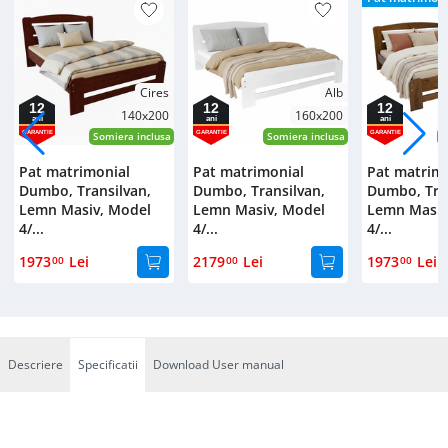
Cires
Alb
12
12
12
140x200
160x200
ani
ani
ani
GARANTIE
GARANTIE
GARANTIE
Somiera inclusa
Somiera inclusa
S
Pat matrimonial
Pat matrimonial
Pat matrim
Dumbo, Transilvan,
Dumbo, Transilvan,
Dumbo, Tran
Lemn Masiv, Model
Lemn Masiv, Model
Lemn Masiv
4/...
4/...
4/...
1973
Lei
2179
Lei
1973
Lei
00
00
00
Descriere
Specificatii
Download User manual