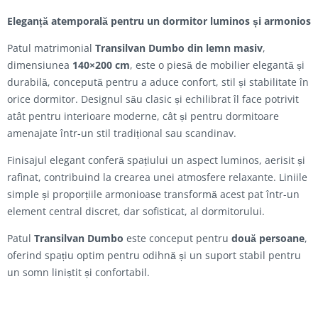
Eleganță atemporală pentru un dormitor luminos și armonios
Patul matrimonial
Transilvan Dumbo din lemn masiv
,
dimensiunea
140×200 cm
, este o piesă de mobilier elegantă și
durabilă, concepută pentru a aduce confort, stil și stabilitate în
orice dormitor. Designul său clasic și echilibrat îl face potrivit
atât pentru interioare moderne, cât și pentru dormitoare
amenajate într-un stil tradițional sau scandinav.
Finisajul
elegant conferă spațiului un aspect luminos, aerisit și
rafinat, contribuind la crearea unei atmosfere relaxante. Liniile
simple și proporțiile armonioase transformă acest pat într-un
element central discret, dar sofisticat, al dormitorului.
Patul
Transilvan Dumbo
este conceput pentru
două persoane
,
oferind spațiu optim pentru odihnă și un suport stabil pentru
un somn liniștit și confortabil.