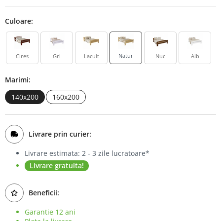
Bufet
Culoare:
Biblioteca
Comode
Natur
Cires
Gri
Lacuit
Nuc
Alb
Marimi:
140x200
160x200
Livrare prin curier:
Livrare estimata: 2 - 3 zile lucratoare*
Livrare gratuita!
Beneficii:
Garantie 12 ani