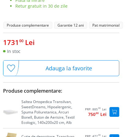
Plata la livrare
Retur gratuit in 30 de zile
Produse complementare
Garantie 12 ani
Pat matrimonial
1731
Lei
00
In stoc
Adauga la favorite
Produse complementare:
Saltea Ortopedica Transilvan,
SweetDreams, Hipoalergenic,
00
PRP:
885
Lei
Spuma Poliuretanica, Arcuri
750
00
Lei
Bonell, Buton de Aerisire, Textil
Ecologic, 140x200x20 cm, Alb
00
Cutie de depozitare, Transilvan,
PRP:
472
Lei