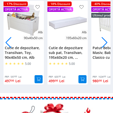
- 17% Discount
- 18% Discount
- 40% Discoun
OFERTĂ ACTIVĂ
OFERTĂ ACTIVĂ
OFERTĂ ACTI
Ultimul produ
Alb
Alb
90x40x50 cm
195x60x20 cm
Cutie de depozitare,
Cutie de depozitare
Patut Bebe
Transilvan, Toy,
sub pat, Transilvan,
Masiv, Bab
90x40x50 cm, Alb
195x60x20 cm, ...
Clasico cu S
5.00
5.00
00
00
00
PRP:
597
Lei
PRP:
605
Lei
PRP:
1634
Lei
497
Lei
499
Lei
980
Lei
00
00
00