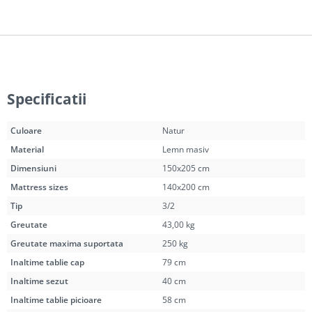
Specificatii
Culoare
Natur
Material
Lemn masiv
Dimensiuni
150x205 cm
Mattress sizes
140x200 cm
Tip
3/2
Greutate
43,00 kg
Greutate maxima suportata
250 kg
Inaltime tablie cap
79 cm
Inaltime sezut
40 cm
Inaltime tablie picioare
58 cm