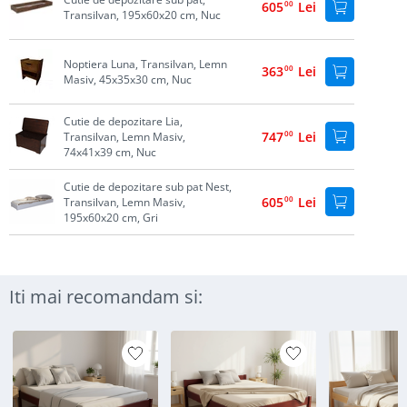
605
00
Lei
Transilvan, 195x60x20 cm, Nuc
Noptiera Luna, Transilvan, Lemn
363
00
Lei
Masiv, 45x35x30 cm, Nuc
Cutie de depozitare Lia,
747
00
Lei
Transilvan, Lemn Masiv,
74x41x39 cm, Nuc
Cutie de depozitare sub pat Nest,
605
00
Lei
Transilvan, Lemn Masiv,
195x60x20 cm, Gri
Iti mai recomandam si: