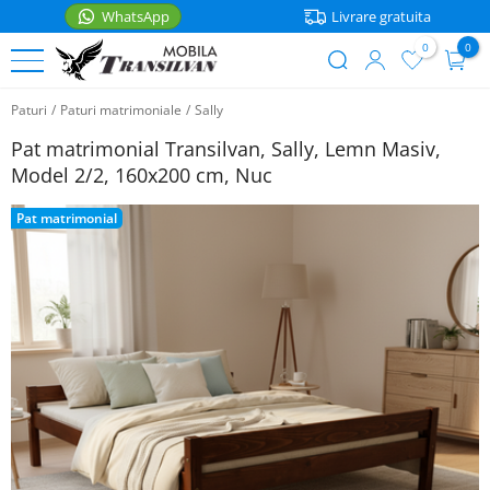
WhatsApp
Livrare gratuita
0
0
User
Sari
account
Paturi
/
Paturi matrimoniale
/
Sally
la
PATURI
menu
conținutul
Pat matrimonial Transilvan, Sally, Lemn Masiv,
principal
Paturi
Model 2/2, 160x200 cm, Nuc
MOBILIER
de
o
Pat matrimonial
Noptiere
ACCESORII
persoana
Rafturi
Accesorii
Paturi
bucatarie
matrimoniale
Mese
WhatsApp
Casa
Paturi
Scaune
etajate
Saltele
Coltare
Paturi
bucatarie
Lenjerii
pentru
copii
Cutii
Articole