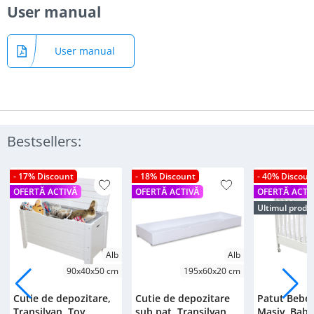
User manual
User manual
Bestsellers:
- 17% Discount
- 18% Discount
- 40% Discoun
OFERTĂ ACTIVĂ
OFERTĂ ACTIVĂ
OFERTĂ ACTI
Ultimul produ
Alb
Alb
90x40x50 cm
195x60x20 cm
Cutie de depozitare,
Cutie de depozitare
Patut Bebe
Transilvan, Toy,
sub pat, Transilvan,
Masiv, Bab