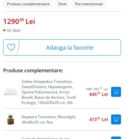
Produse complementare
Deal
Pat matrimonial
1290
Lei
00
In stoc
Adauga la favorite
Produse complementare:
Saltea Ortopedica Transilvan,
SweetDreams, Hipoalergenic,
00
PRP:
995
Lei
Spuma Poliuretanica, Arcuri
845
00
Lei
Bonell, Buton de Aerisire, Textil
Ecologic, 160x200x20 cm, Alb
Noptiera Transilvan, Moonlight,
413
00
Lei
46x46x35 cm, Nuc
Cutie de depozitare sub pat,