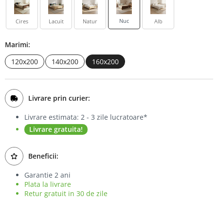
Bufet
Nuc
Cires
Lacuit
Natur
Alb
Biblioteca
Marimi:
Comode
120x200
140x200
160x200
Livrare prin curier:
Livrare estimata: 2 - 3 zile lucratoare*
Livrare gratuita!
Beneficii:
Garantie 2 ani
Plata la livrare
Retur gratuit in 30 de zile