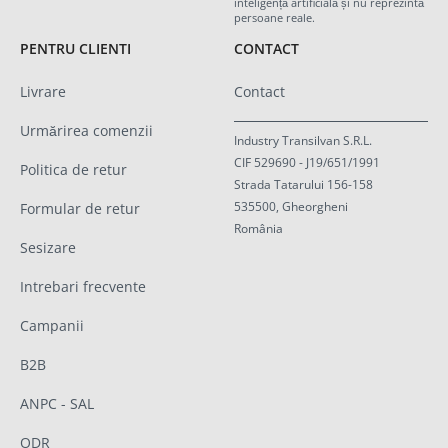
inteligență artificială și nu reprezintă
persoane reale.
PENTRU CLIENTI
CONTACT
Livrare
Contact
Urmărirea comenzii
Industry Transilvan S.R.L.
CIF 529690 - J19/651/1991
Politica de retur
Strada Tatarului 156-158
535500, Gheorgheni
Formular de retur
România
Sesizare
Intrebari frecvente
Campanii
B2B
ANPC - SAL
ODR