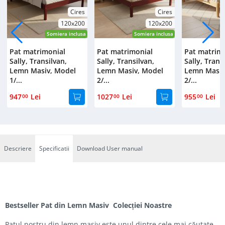
Cires
Cires
120x200
120x200
Somiera inclusa
Somiera inclusa
S
Pat matrimonial
Pat matrimonial
Pat matrim
Sally, Transilvan,
Sally, Transilvan,
Sally, Trans
Lemn Masiv, Model
Lemn Masiv, Model
Lemn Masiv
1/...
2/...
2/...
947
Lei
1027
Lei
955
Lei
00
00
00
Descriere
Specificatii
Download User manual
Bestseller Pat din Lemn Masiv Colecției Noastre
Patul nostru din lemn masiv este unul dintre cele mai căutate