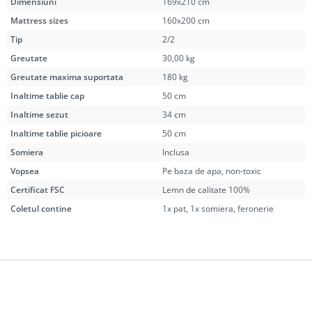
Dimensiuni
169x210 cm
Mattress sizes
160x200 cm
Tip
2/2
Greutate
30,00 kg
Greutate maxima suportata
180 kg
Inaltime tablie cap
50 cm
Inaltime sezut
34 cm
Inaltime tablie picioare
50 cm
Somiera
Inclusa
Vopsea
Pe baza de apa, non-toxic
Certificat FSC
Lemn de calitate 100%
Coletul contine
1x pat, 1x somiera, feronerie