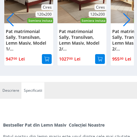
Cires
Cires
120x200
120x200
Somiera inclusa
Somiera inclusa
S
Pat matrimonial
Pat matrimonial
Pat matrim
Sally, Transilvan,
Sally, Transilvan,
Sally, Trans
Lemn Masiv, Model
Lemn Masiv, Model
Lemn Masiv
1/...
2/...
2/...
947
Lei
1027
Lei
955
Lei
00
00
00
Descriere
Specificatii
Bestseller Pat din Lemn Masiv Colecției Noastre
Patul nostru din lemn masiv este unul dintre cele mai căutate