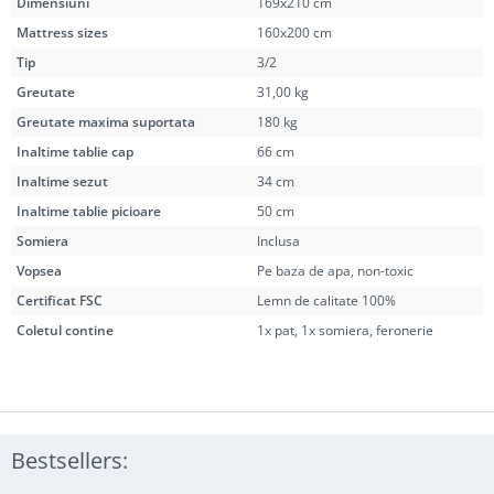
Dimensiuni
169x210 cm
Mattress sizes
160x200 cm
Tip
3/2
Greutate
31,00 kg
Greutate maxima suportata
180 kg
Inaltime tablie cap
66 cm
Inaltime sezut
34 cm
Inaltime tablie picioare
50 cm
Somiera
Inclusa
Vopsea
Pe baza de apa, non-toxic
Certificat FSC
Lemn de calitate 100%
Coletul contine
1x pat, 1x somiera, feronerie
Bestsellers: