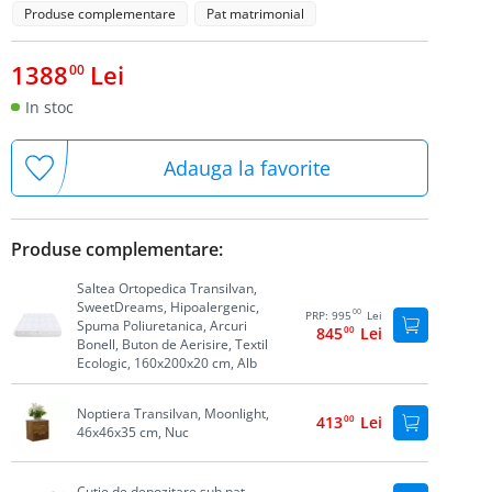
Produse complementare
Pat matrimonial
1388
Lei
00
In stoc
Adauga la favorite
Produse complementare:
Saltea Ortopedica Transilvan,
SweetDreams, Hipoalergenic,
00
PRP:
995
Lei
Spuma Poliuretanica, Arcuri
845
00
Lei
Bonell, Buton de Aerisire, Textil
Ecologic, 160x200x20 cm, Alb
Noptiera Transilvan, Moonlight,
413
00
Lei
46x46x35 cm, Nuc
Cutie de depozitare sub pat,