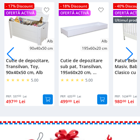
- 17% Discount
- 18% Discount
- 40% Discoun
OFERTĂ ACTIVĂ
OFERTĂ ACTIVĂ
OFERTĂ ACTI
Ultimul produ
Alb
Alb
90x40x50 cm
195x60x20 cm
Cutie de depozitare,
Cutie de depozitare
Patut Bebe
Transilvan, Toy,
sub pat, Transilvan,
Masiv, Bab
90x40x50 cm, Alb
195x60x20 cm, ...
Clasico cu S
5.00
5.00
00
00
00
PRP:
597
Lei
PRP:
605
Lei
PRP:
1634
Lei
497
Lei
499
Lei
980
Lei
00
00
00