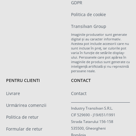
GDPR
Politica de cookie
Transilvan Group
Imaginile produselor sunt generate
digital și au caracter informativ.
Acestea pot include accesorii care nu
sunt incluse în preț, iar culorile pot
varia în funcție de setările display-
ului. Persoanele care pot apărea în
imaginile de produs sunt generate cu
inteligență artificială și nu reprezintă
persoane reale.
PENTRU CLIENTI
CONTACT
Livrare
Contact
Urmărirea comenzii
Industry Transilvan S.R.L.
CIF 529690 - J19/651/1991
Politica de retur
Strada Tatarului 156-158
535500, Gheorgheni
Formular de retur
România