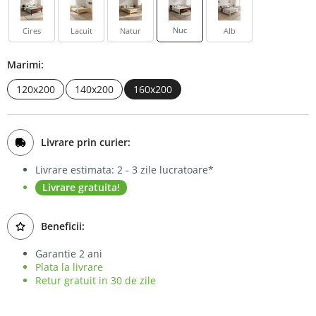
Bufet
Nuc
Cires
Lacuit
Natur
Alb
Biblioteca
Marimi:
Comode
120x200
140x200
160x200
Livrare prin curier:
Livrare estimata: 2 - 3 zile lucratoare*
Livrare gratuita!
Beneficii:
Garantie 2 ani
Plata la livrare
Retur gratuit in 30 de zile