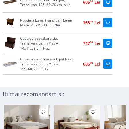
605
00
Lei
Transilvan, 195x60x20 cm, Nuc
Noptiera Luna, Transilvan, Lemn
363
00
Lei
Masiv, 45x35x30 cm, Nuc
Cutie de depozitare Lia,
747
00
Lei
Transilvan, Lemn Masiv,
74x41x39 cm, Nuc
Cutie de depozitare sub pat Nest,
605
00
Lei
Transilvan, Lemn Masiv,
195x60x20 cm, Gri
Iti mai recomandam si: