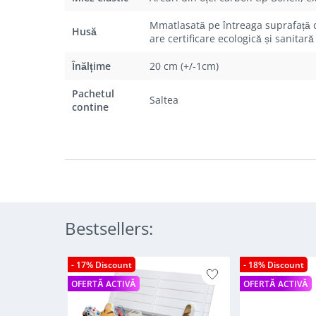
Mmatlasată pe întreaga suprafață cu
Husă
are certificare ecologică și sanita
Înălțime
20 cm (+/-1cm)
Pachetul
Saltea
contine
Bestsellers:
- 17% Discount
- 18% Discount
OFERTĂ ACTIVĂ
OFERTĂ ACTIVĂ