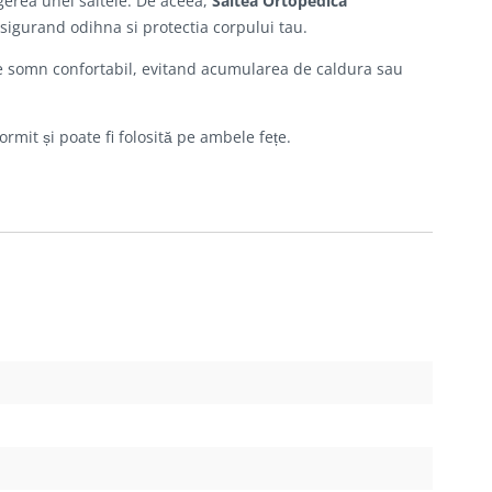
egerea unei saltele. De aceea,
Saltea Ortopedica
asigurand odihna si protectia corpului tau.
 somn confortabil, evitand acumularea de caldura sau
rmit și poate fi folosită pe ambele fețe.