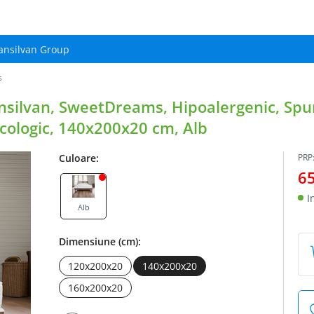
ansilvan Group
s
nsilvan, SweetDreams, Hipoalergenic, Spu
 Ecologic, 140x200x20 cm, Alb
Culoare:
PRP
6
I
Alb
Dimensiune (cm):
120x200x20
140x200x20
160x200x20