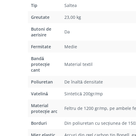
Tip
Saltea
Greutate
23,00 kg
Butoni de
Da
aerisire
Fermitate
Medie
Bandă
protecție
Material textil
cant
Poliuretan
De înaltă densitate
Vatelină
Sintetică 200gr/mp
Material
Feltru de 1200 gr/mp, pe ambele fe
protecție arc
Borduri
Din poliuretan cu secțiunea de 1
Miez elastic
Arcuri din oțel carbon tip Bonell, 