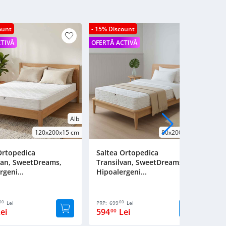
ount
- 15% Discount
- 1
CTIVĂ
OFERTĂ ACTIVĂ
OFE
Alb
Alb
120x200x15 cm
80x200x20 cm
Ortopedica
Saltea Ortopedica
S
van, SweetDreams,
Transilvan, SweetDreams,
T
rgeni...
Hipoalergeni...
H
00
00
Lei
PRP:
699
Lei
PR
ei
594
Lei
9
00