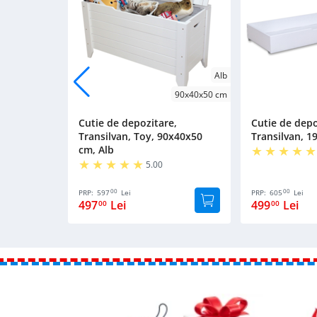
Alb
90x40x50 cm
Cutie de depozitare,
Cutie de depo
Transilvan, Toy, 90x40x50
Transilvan, 1
cm, Alb
5.00
00
00
PRP:
597
Lei
PRP:
605
Lei
497
Lei
499
Lei
00
00