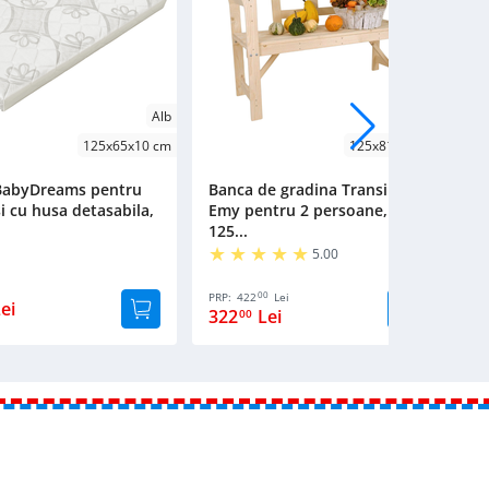
Alb
Natur
125x65x10 cm
125x81x45 cm
 BabyDreams pentru
Banca de gradina Transilvan,
B
i cu husa detasabila,
Emy pentru 2 persoane,
M
125...
Tr
5.00
00
PRP:
422
Lei
PR
ei
322
Lei
1
00