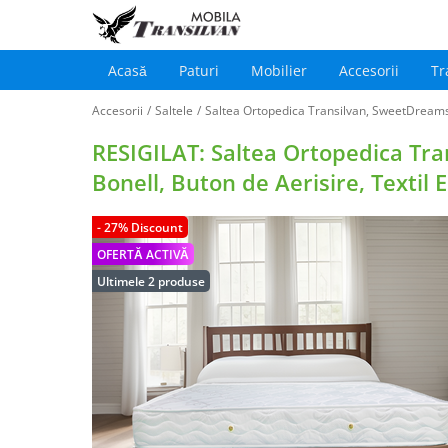
Acasă
Paturi
Mobilier
Accesorii
Tr
Main
Sari
navigation
Accesorii
/
Saltele
/
Saltea Ortopedica Transilvan, SweetDream
la
conținutul
RESIGILAT: Saltea Ortopedica Tra
principal
Bonell, Buton de Aerisire, Textil
- 27% Discount
OFERTĂ ACTIVĂ
Ultimele 2 produse