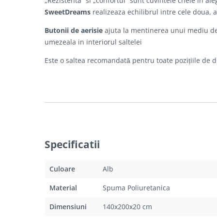
„Rezistenta” si „confortul” sunt cuvintele cheie în al
SweetDreams
realizeaza echilibrul intre cele doua, 
Butonii de aerisie
ajuta la mentinerea unui mediu de
umezeala in interiorul saltelei
Este o saltea recomandată pentru toate pozițiile de do
Specificatii
Culoare
Alb
Material
Spuma Poliuretanica
Dimensiuni
140x200x20 cm