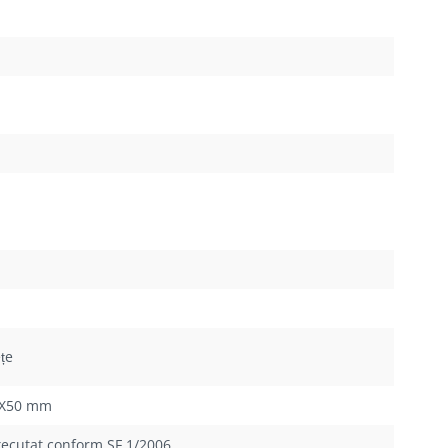
țe
50X50 mm
executat conform SF.1/2006