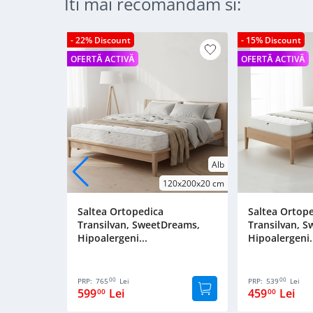
Iti mai recomandam si:
- 22% Discount
- 15% Discount
OFERTĂ ACTIVĂ
OFERTĂ ACTIVĂ
Alb
120x200x20 cm
Saltea Ortopedica
Saltea Ortop
Transilvan, SweetDreams,
Transilvan, 
Hipoalergeni...
Hipoalergeni.
00
00
PRP:
765
Lei
PRP:
539
Lei
599
Lei
459
Lei
00
00