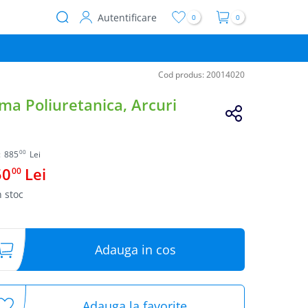
Autentificare
0
0
User
account
menu
Cod produs:
20014020
ma Poliuretanica, Arcuri
00
:
885
Lei
50
Lei
00
n stoc
Adauga in cos
Adauga la favorite