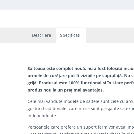
Descriere
Specificatii
Salteaua este complet nouă, nu a fost folosită nicio
urmele de curățare pot fi vizibile pe suprafață. Nu s
grijă. Produsul este 100% funcțional și în stare perf
produs nou la un preț mai avantajos.
Cele mai vandute modele de saltele sunt cele cu arcur
gusturi traditionale, care nu se simt pregatite sa e
independente.
Persoanele care prefera un suport ferm vor avea int