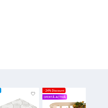
- 24% Discount
- 2
OFERTĂ ACTIVĂ
OFE