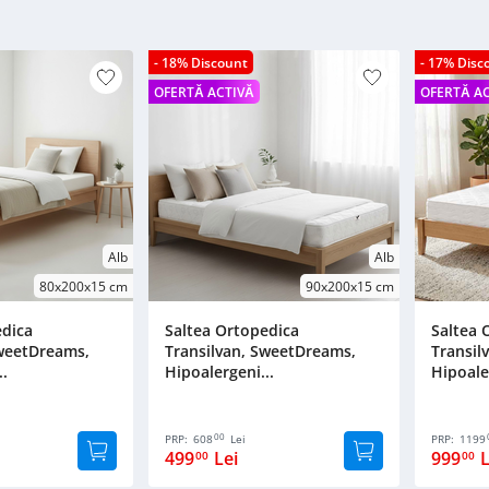
- 18% Discount
- 17% Disc
OFERTĂ ACTIVĂ
OFERTĂ A
Alb
Alb
80x200x15 cm
90x200x15 cm
edica
Saltea Ortopedica
Saltea 
SweetDreams,
Transilvan, SweetDreams,
Transil
..
Hipoalergeni...
Hipoale
00
PRP:
608
Lei
PRP:
1199
499
Lei
999
L
00
00