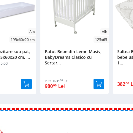
Alb
Alb
195x60x20 cm
125x65
zitare sub pat,
Patut Bebe din Lemn Masiv,
Saltea
95x60x20 cm, ...
BabyDreams Clasico cu
bebelus
Sertar...
1...
5.00
00
PRP:
1634
Lei
382
L
00
980
Lei
00