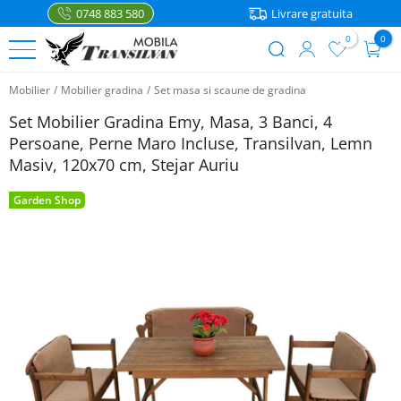
0748 883 580
Livrare gratuita
0
0
User
Sari
account
Mobilier
/
Mobilier gradina
/
Set masa si scaune de gradina
la
PATURI
menu
conținutul
Set Mobilier Gradina Emy, Masa, 3 Banci, 4
principal
Paturi
Persoane, Perne Maro Incluse, Transilvan, Lemn
MOBILIER
de
Masiv, 120x70 cm, Stejar Auriu
o
Noptiere
ACCESORII
persoana
Garden Shop
Rafturi
Accesorii
Paturi
bucatarie
matrimoniale
Comanda
Mese
prin telefon
Casa
0748
Paturi
Scaune
883 580
etajate
Saltele
Coltare
Paturi
bucatarie
Lenjerii
WhatsApp
pentru
copii
Cutii
Articole