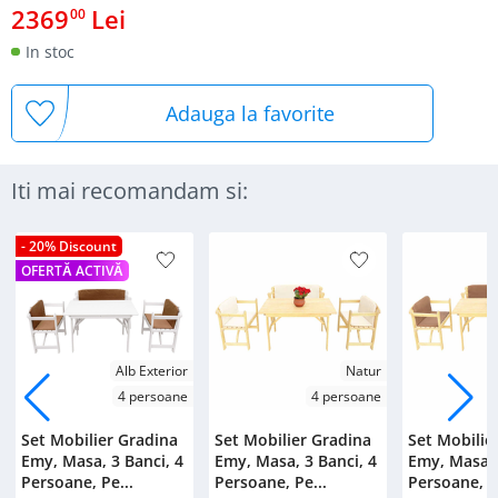
2369
Lei
00
In stoc
Adauga la favorite
Iti mai recomandam si:
- 20% Discount
OFERTĂ ACTIVĂ
Alb Exterior
Natur
4 persoane
4 persoane
Set Mobilier Gradina
Set Mobilier Gradina
Set Mobilie
Emy, Masa, 3 Banci, 4
Emy, Masa, 3 Banci, 4
Emy, Masa, 
Persoane, Pe...
Persoane, Pe...
Persoane, Pe