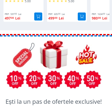
5.00
5.00
00
00
00
PRP:
597
Lei
PRP:
605
Lei
PRP:
1634
Lei
497
Lei
499
Lei
980
Lei
00
00
00
Ești la un pas de ofertele exclusive!