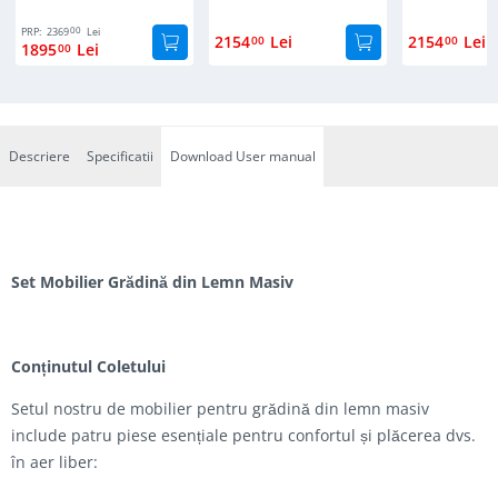
00
PRP:
2369
Lei
2154
Lei
2154
Lei
00
00
1895
Lei
00
Descriere
Specificatii
Download User manual
Set Mobilier Grădină din Lemn Masiv
Conținutul Coletului
Setul nostru de mobilier pentru grădină din lemn masiv
include patru piese esențiale pentru confortul și plăcerea dvs.
în aer liber: