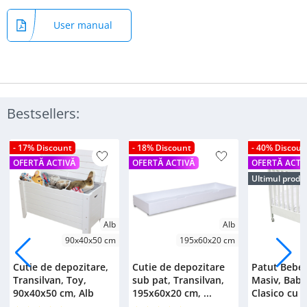
User manual
Bestsellers:
- 17% Discount
- 18% Discount
- 40% Discoun
OFERTĂ ACTIVĂ
OFERTĂ ACTIVĂ
OFERTĂ ACTI
Ultimul produ
Alb
Alb
90x40x50 cm
195x60x20 cm
Cutie de depozitare,
Cutie de depozitare
Patut Bebe
Transilvan, Toy,
sub pat, Transilvan,
Masiv, Bab
90x40x50 cm, Alb
195x60x20 cm, ...
Clasico cu S