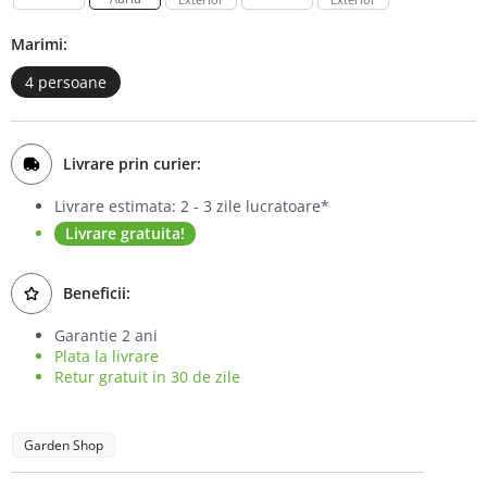
Bufet
Marimi:
Biblioteca
4 persoane
Comode
Livrare prin curier:
Livrare estimata: 2 - 3 zile lucratoare*
Livrare gratuita!
Beneficii:
Garantie 2 ani
Plata la livrare
Retur gratuit in 30 de zile
Garden Shop