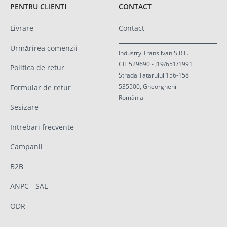
PENTRU CLIENTI
CONTACT
Livrare
Contact
Urmărirea comenzii
Industry Transilvan S.R.L.
CIF 529690 - J19/651/1991
Politica de retur
Strada Tatarului 156-158
535500, Gheorgheni
Formular de retur
România
Sesizare
Intrebari frecvente
Campanii
B2B
ANPC - SAL
ODR