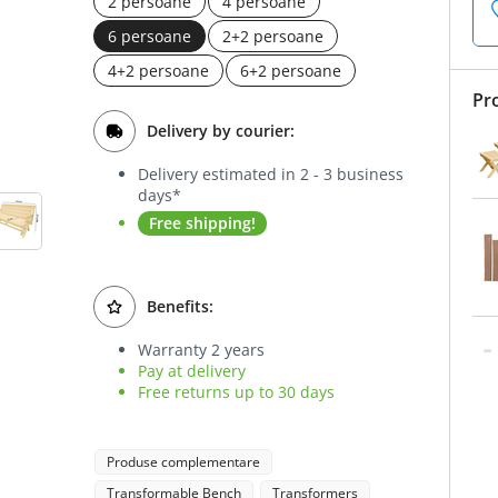
2 persoane
4 persoane
6 persoane
2+2 persoane
4+2 persoane
6+2 persoane
Pr
Delivery by courier:
Delivery estimated in 2 - 3 business
days*
Free shipping!
Benefits:
Warranty 2 years
Pay at delivery
Free returns up to 30 days
Produse complementare
Transformable Bench
Transformers