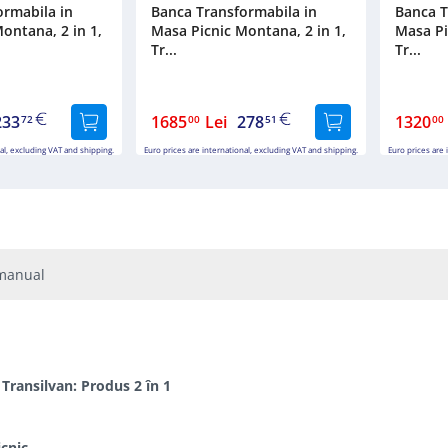
ormabila in
Banca Transformabila in
Banca T
ontana, 2 in 1,
Masa Picnic Montana, 2 in 1,
Masa Pi
Tr...
Tr...
233
1685
Lei
278
1320
72
00
51
00
al, excluding VAT and shipping.
Euro prices are international, excluding VAT and shipping.
Euro prices are 
manual
Transilvan: Produs 2 în 1
icnic