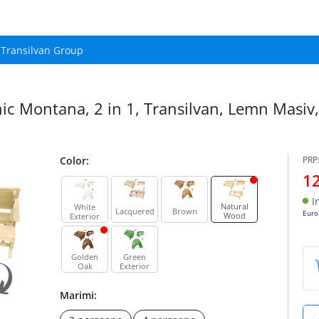
Transilvan Group
ic Montana, 2 in 1, Transilvan, Lemn Masi
Color:
PRP
1
I
Natural
White
Lacquered
Brown
Euro
Wood
Exterior
Golden
Green
Oak
Exterior
Marimi: