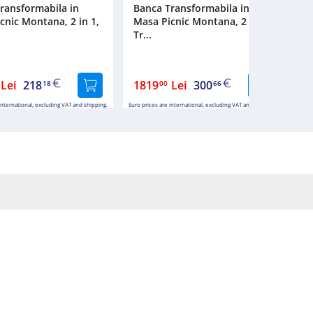
ransformabila in
Banca Transformabila in
B
cnic Montana, 2 in 1,
Masa Picnic Montana, 2 in 1,
M
Tr...
Tr
Lei
218
1819
Lei
300
1
18
00
66
international, excluding VAT and shipping.
Euro prices are international, excluding VAT and shipping.
Euro 