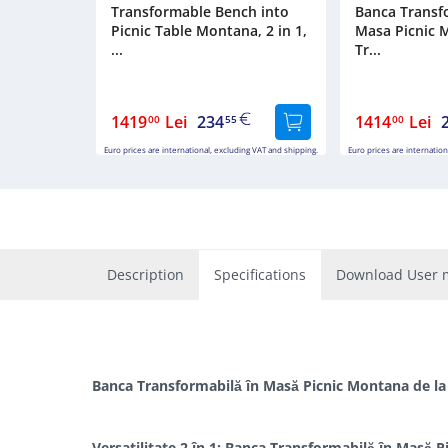
Transformable Bench into
Banca Transf
Picnic Table Montana, 2 in 1,
Masa Picnic M
...
Tr...
1419
Lei
234
1414
Lei
00
55
00
Euro prices are international, excluding VAT and shipping.
Euro prices are internation
Description
Specifications
Download User 
Banca Transformabilă în Masă Picnic Montana de la 
Versatilitate 2 în 1: Banca Transformabilă în Masă P