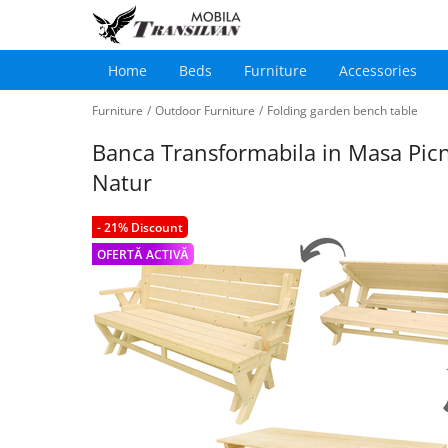
Home
Beds
Furniture
Accessories
Main
Skip
navigation
Furniture
/
Outdoor Furniture
/
Folding garden bench table
to
main
Banca Transformabila in Masa Picn
content
Natur
- 21% Discount
OFERTĂ ACTIVĂ