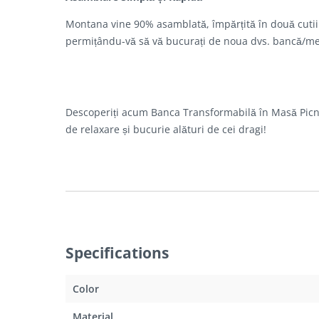
Montana vine 90% asamblată, împărțită în două cutii s
permițându-vă să vă bucurați de noua dvs. bancă/mese
Descoperiți acum Banca Transformabilă în Masă Picnic
de relaxare și bucurie alături de cei dragi!
Specifications
Color
Material