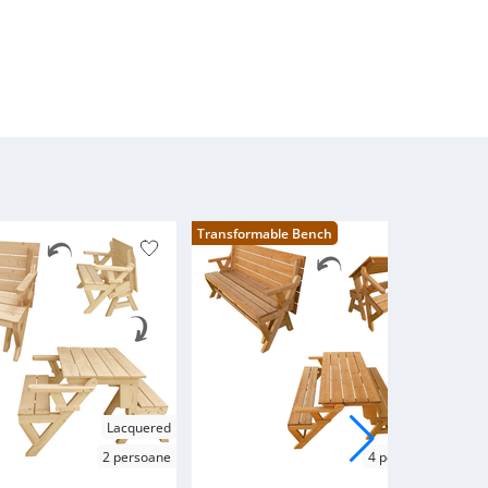
Transformable Bench
Lacquered
Brown
2 persoane
4 persoane