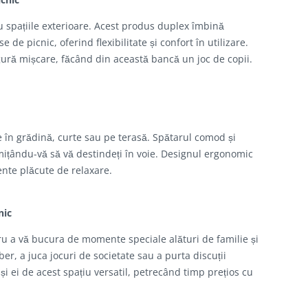
u spațiile exterioare. Acest produs duplex îmbină
e picnic, oferind flexibilitate și confort în utilizare.
gură mișcare, făcând din această bancă un joc de copii.
 în grădină, curte sau pe terasă. Spătarul comod și
ițându-vă să vă destindeți în voie. Designul ergonomic
nte plăcute de relaxare.
nic
u a vă bucura de momente speciale alături de familie și
ber, a juca jocuri de societate sau a purta discuții
i ei de acest spațiu versatil, petrecând timp prețios cu