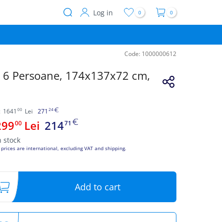
Log in
0
0
User
account
menu
Code:
1000000612
v, 6 Persoane, 174x137x72 cm,
00
24
:
1641
Lei
271
299
Lei
214
00
71
n stock
 prices are international, excluding VAT and shipping.
Add to cart