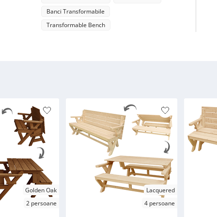
Banci Transformabile
Transformable Bench
Golden Oak
Lacquered
2 persoane
4 persoane