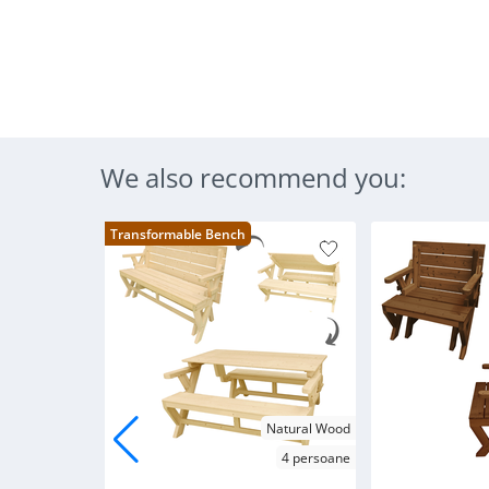
We also recommend you:
Transformable Bench
Natural Wood
4 persoane