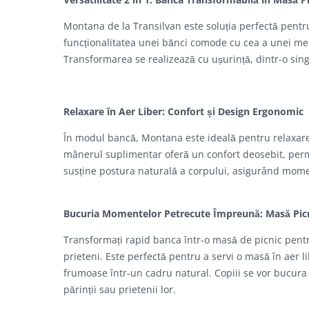
Montana de la Transilvan este soluția perfectă pentr
funcționalitatea unei bănci comode cu cea a unei mese d
Transformarea se realizează cu ușurință, dintr-o sin
Relaxare în Aer Liber: Confort și Design Ergonomic
În modul bancă, Montana este ideală pentru relaxare
mânerul suplimentar oferă un confort deosebit, perm
susține postura naturală a corpului, asigurând mome
Bucuria Momentelor Petrecute Împreună: Masă Pic
Transformați rapid banca într-o masă de picnic pentr
prieteni. Este perfectă pentru a servi o masă în aer li
frumoase într-un cadru natural. Copiii se vor bucura ș
părinții sau prietenii lor.