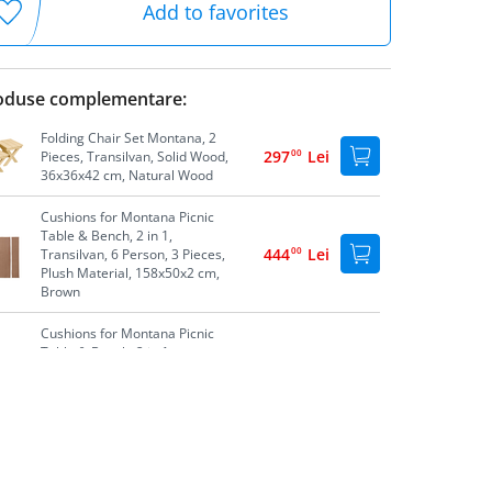
Add to favorites
oduse complementare:
Folding Chair Set Montana, 2
297
00
Lei
Pieces, Transilvan, Solid Wood,
36x36x42 cm, Natural Wood
Cushions for Montana Picnic
Table & Bench, 2 in 1,
444
00
Lei
Transilvan, 6 Person, 3 Pieces,
Plush Material, 158x50x2 cm,
Brown
Cushions for Montana Picnic
Table & Bench, 2 in 1,
00
PRP:
444
Lei
Transilvan, 6 Person, 3 Pieces,
317
00
Lei
Plush Material, 158x50x2 cm,
Beige