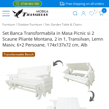
0748 883 580
Free shipping on all orders
0
0
User
Skip
account
Furniture
/
Outdoor Furniture
/
Set: Garden Table & Chairs
to
BEDS
menu
main
Set Banca Transformabila in Masa Picnic si 2
content
Single
Scaune Pliante Montana, 2 in 1, Transilvan, Lemn
FURNITURE
Beds
Masiv, 6+2 Persoane, 174x137x72 cm, Alb
Nightstands
ACCESSORIES
Double
Transformable Bench
Beds
Shelves
Kitchen
accessories
Bunk
Comanda
Tables
Beds
prin telefon
Home
0748
Chairs
883 580
Kids
Mattresses
Beds
Corner
Seating
Bedding
WhatsApp
Baby
Beds
Storage
Textile