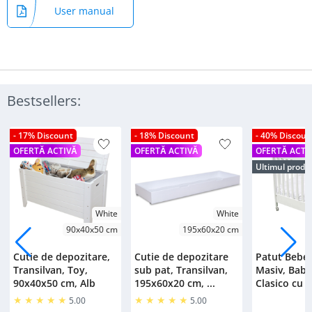
User manual
Bestsellers:
- 17% Discount
- 18% Discount
- 40% Discoun
OFERTĂ ACTIVĂ
OFERTĂ ACTIVĂ
OFERTĂ ACTI
Ultimul produ
White
White
90x40x50 cm
195x60x20 cm
Cutie de depozitare,
Cutie de depozitare
Patut Bebe
Transilvan, Toy,
sub pat, Transilvan,
Masiv, Bab
90x40x50 cm, Alb
195x60x20 cm, ...
Clasico cu S
5.00
5.00