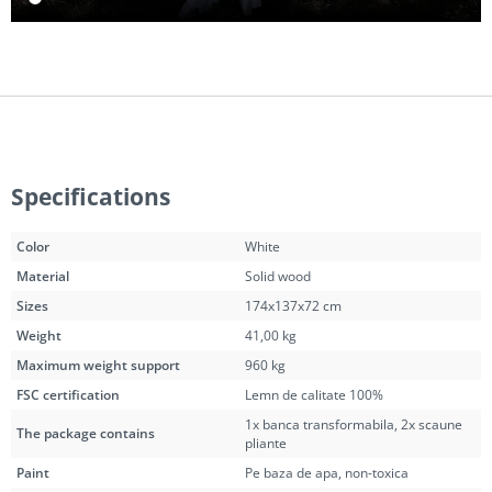
Specifications
Color
White
Material
Solid wood
Sizes
174x137x72 cm
Weight
41,00 kg
Maximum weight support
960 kg
FSC certification
Lemn de calitate 100%
1x banca transformabila, 2x scaune
The package contains
pliante
Paint
Pe baza de apa, non-toxica