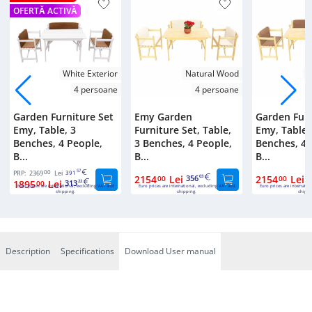
OFERTĂ ACTIVĂ
White Exterior
Natural Wood
N
4 persoane
4 persoane
Garden Furniture Set
Emy Garden
Garden Furn
Emy, Table, 3
Furniture Set, Table,
Emy, Table,
Benches, 4 People,
3 Benches, 4 People,
Benches, 4 
B...
B...
B...
00
57
PRP:
2369
Lei
391
2154
Lei
356
2154
Lei
3
00
03
00
1895
Lei
313
00
22
Euro prices are international, excluding VAT and
Euro prices are international, excluding VAT and
Euro prices are internatio
shipping.
shipping.
shippi
Description
Specifications
Download User manual