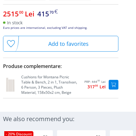
2515
Lei
415
00
70
In stock
Euro prices are international, excluding VAT and shipping.
Add to favorites
Produse complementare:
Cushions for Montana Picnic
00
Table & Bench, 2 in 1, Transilvan,
PRP:
444
Lei
317
00
Lei
6 Person, 3 Pieces, Plush
Material, 158x50x2 cm, Beige
We also recommend you:
- 20% Discount