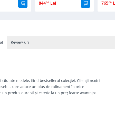
844
Lei
765
L
00
00
al
Review-uri
căutate modele, fiind bestsellerul colecției. Clienții noștri
eosebit, care aduce un plus de rafinament în orice
c un produs durabil și estetic la un preț foarte avantajos