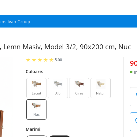
ansilvan Group
ly, Lemn Masiv, Model 3/2, 90x200 cm, Nuc
5.00
9
Culoare:
I
Lacuit
Alb
Cires
Natur
Nuc
Marimi: