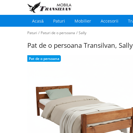
Acasă
Paturi
Mobilier
Accesorii
Tr
Main
Sari
navigation
Paturi
/
Paturi de o persoana
/
Sally
la
conținutul
Pat de o persoana Transilvan, Sal
principal
Pat de o persoana