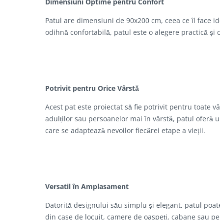
Dimensiuni Optime pentru Confort
Patul are dimensiuni de 90x200 cm, ceea ce îl face i
odihnă confortabilă, patul este o alegere practică și
Potrivit pentru Orice Vârstă
Acest pat este proiectat să fie potrivit pentru toate vâ
adulților sau persoanelor mai în vârstă, patul oferă un 
care se adaptează nevoilor fiecărei etape a vieții.
Versatil în Amplasament
Datorită designului său simplu și elegant, patul poate
din case de locuit, camere de oaspeți, cabane sau pe