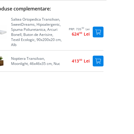
oduse complementare:
Saltea Ortopedica Transilvan,
SweetDreams, Hipoalergenic,
00
Spuma Poliuretanica, Arcuri
PRP:
735
Lei
624
00
Lei
Bonell, Buton de Aerisire,
Textil Ecologic, 90x200x20 cm,
Alb
Noptiera Transilvan,
413
00
Lei
Moonlight, 46x46x35 cm, Nuc
Cutie de depozitare sub pat,
605
00
Lei
Transilvan, 195x60x20 cm, Nuc
Noptiera Luna, Transilvan,
363
00
Lei
Lemn Masiv, 45x35x30 cm,
Nuc
Cutie de depozitare Lia,
747
00
Lei
Transilvan, Lemn Masiv,
74x41x39 cm, Nuc