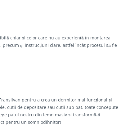
ibilă chiar și celor care nu au experiență în montarea
 precum și instrucțiuni clare, astfel încât procesul să fie
 Transilvan pentru a crea un dormitor mai funcțional și
le, cutii de depozitare sau cutii sub pat, toate concepute
lege patul nostru din lemn masiv și transformă-ți
fect pentru un somn odihnitor!