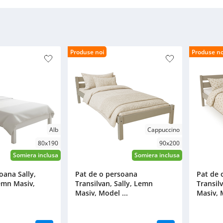
Produse noi
Produse no
Alb
Cappuccino
80x190
90x200
Somiera inclusa
Somiera inclusa
oana Sally,
Pat de o persoana
Pat de 
emn Masiv,
Transilvan, Sally, Lemn
Transil
Masiv, Model ...
Masiv, M