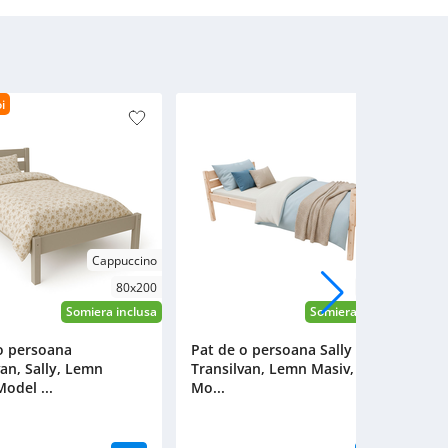
Cutie de depozitare sub pat
605
00
Lei
Nest, Transilvan, Lemn Masiv,
195x60x20 cm, Gri
i
Cappuccino
Lacuit
80x200
90x200
Somiera inclusa
Somiera inclusa
o persoana
Pat de o persoana Sally Max,
P
van, Sally, Lemn
Transilvan, Lemn Masiv,
T
odel ...
Mo...
M