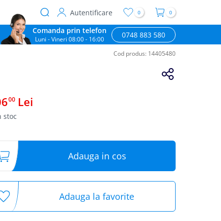
Autentificare
0
0
User
Comanda prin telefon
account
0748 883 580
Luni - Vineri 08:00 - 16:00
menu
Cod produs:
14405480
06
Lei
00
n stoc
Adauga in cos
Adauga la favorite