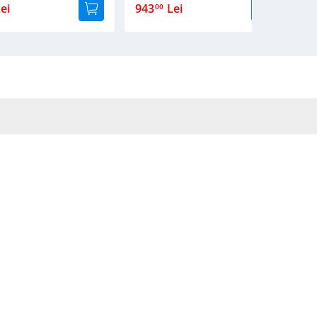
ei
943
Lei
1
00