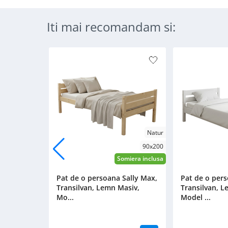
Iti mai recomandam si:
Natur
90x200
Somiera inclusa
Pat de o persoana Sally Max,
Pat de o pers
Transilvan, Lemn Masiv,
Transilvan, L
Mo...
Model ...