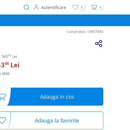
Autentificare
0
0
User
account
menu
Cod produs:
14407643
00
:
543
Lei
43
Lei
00
n stoc
Adauga in cos
Adauga la favorite