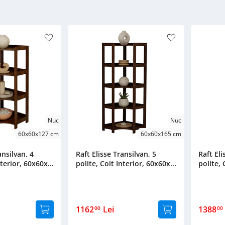
Nuc
Nuc
60x60x127 cm
60x60x165 cm
ansilvan, 4
Raft Elisse Transilvan, 5
Raft Eli
nterior, 60x60x...
polite, Colt Interior, 60x60x...
polite, 
1162
Lei
1388
00
00