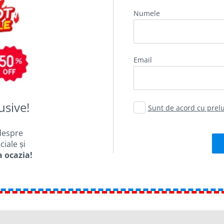
Numele
email
usive!
Sunt de acord cu pre
despre
iale și
a ocazia!