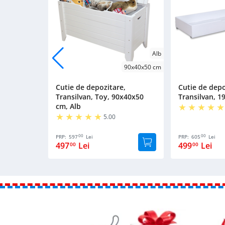
Alb
90x40x50 cm
Cutie de depozitare,
Cutie de depo
Transilvan, Toy, 90x40x50
Transilvan, 1
cm, Alb
5.00
00
00
PRP:
597
Lei
PRP:
605
Lei
497
Lei
499
Lei
00
00