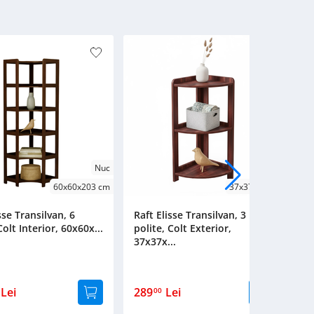
Nuc
Cires
60x60x203 cm
37x37x88 cm
sse Transilvan, 6
Raft Elisse Transilvan, 3
Ra
Colt Interior, 60x60x...
polite, Colt Exterior,
po
37x37x...
3
Lei
289
Lei
2
00