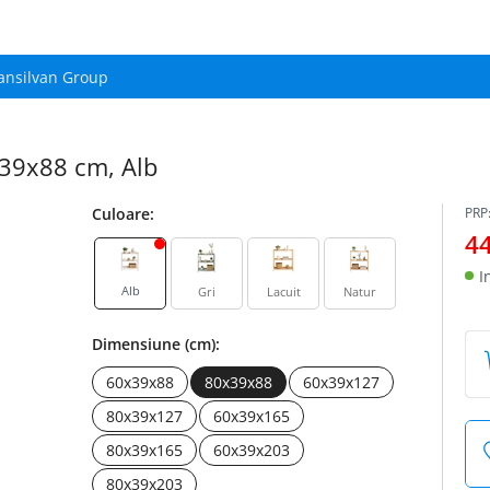
ansilvan Group
0x39x88 cm, Alb
Culoare:
PRP
4
I
Alb
Gri
Lacuit
Natur
Dimensiune (cm):
60x39x88
80x39x88
60x39x127
80x39x127
60x39x165
80x39x165
60x39x203
80x39x203