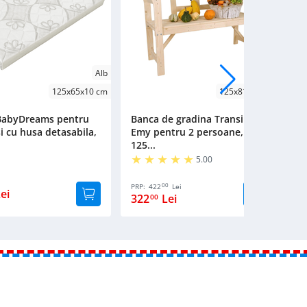
Alb
Natur
125x65x10 cm
125x81x45 cm
 BabyDreams pentru
Banca de gradina Transilvan,
B
i cu husa detasabila,
Emy pentru 2 persoane,
M
125...
Tr
5.00
00
PRP:
422
Lei
PR
ei
322
Lei
1
00