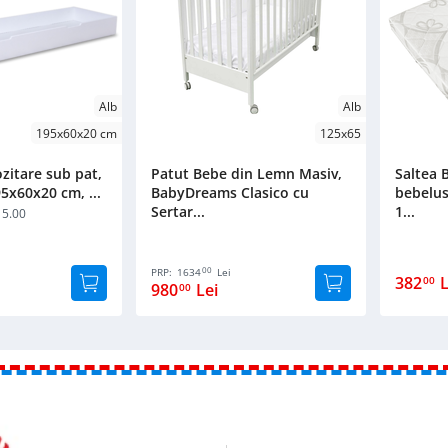
Alb
Alb
195x60x20 cm
125x65
zitare sub pat,
Patut Bebe din Lemn Masiv,
Saltea
95x60x20 cm, ...
BabyDreams Clasico cu
bebelus
Sertar...
1...
5.00
00
PRP:
1634
Lei
382
L
00
980
Lei
00