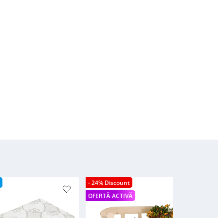
- 24% Discount
- 2
OFERTĂ ACTIVĂ
OFE