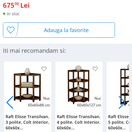
675
Lei
00
In stoc
Adauga la favorite
Iti mai recomandam si:
Nuc
Nuc
60x60x88 cm
60x60x127 cm
6
Raft Elisse Transilvan,
Raft Elisse Transilvan,
Raft Elisse 
3 polite, Colt Interior,
4 polite, Colt Interior,
5 polite, Col
60x60x...
60x60x...
60x60x...