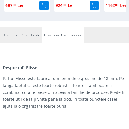
687
Lei
924
Lei
1162
Lei
00
00
00
Descriere
Specificatii
Download User manual
Despre raft Elisse
Raftul Elisse este fabricat din lemn de o grosime de 18 mm. Pe
langa faptul ca este foarte robust si foarte stabil poate fi
combinat cu alte piese din aceasta familie de produse. Poate fi
foarte util de la pivnita pana la pod. In toate punctele casei
ajuta la o organizare foarte buna.