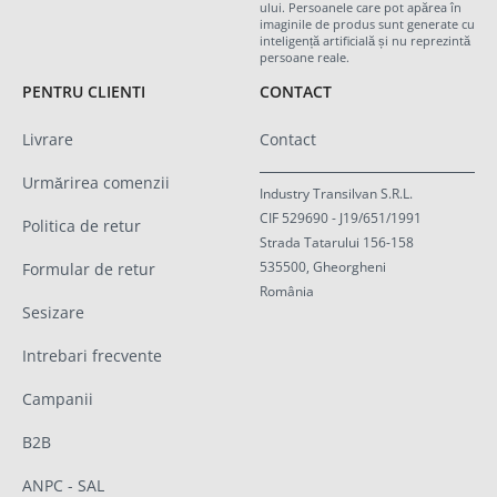
ului. Persoanele care pot apărea în
imaginile de produs sunt generate cu
inteligență artificială și nu reprezintă
persoane reale.
PENTRU CLIENTI
CONTACT
Livrare
Contact
Urmărirea comenzii
Industry Transilvan S.R.L.
CIF 529690 - J19/651/1991
Politica de retur
Strada Tatarului 156-158
535500, Gheorgheni
Formular de retur
România
Sesizare
Intrebari frecvente
Campanii
B2B
ANPC - SAL