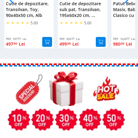
Cutie de depozitare,
Cutie de depozitare
Patut Bebe
Transilvan, Toy,
sub pat, Transilvan,
Masiv, Bab
90x40x50 cm, Alb
195x60x20 cm, ...
Clasico cu S
5.00
5.00
00
00
00
PRP:
597
Lei
PRP:
605
Lei
PRP:
1634
Lei
497
Lei
499
Lei
980
Lei
00
00
00