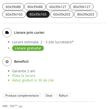
Bufet
60x39x88
80x39x88
60x39x127
80x39x127
60x39x165
80x39x165
60x39x203
80x39x203
Biblioteca
Comode
Livrare prin curier:
Livrare estimata: 2 - 3 zile lucratoare*
Livrare gratuita!
Beneficii:
Garantie 2 ani
Plata la livrare
Retur gratuit in 30 de zile
Produse complementare
Deal
Rafturi
00
PRP:
795
Lei