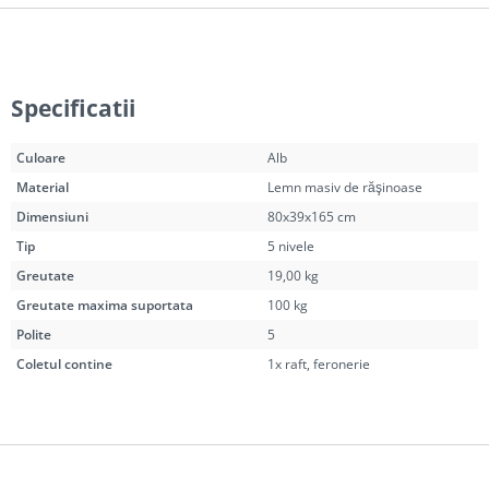
Specificatii
Culoare
Alb
Material
Lemn masiv de răşinoase
Dimensiuni
80x39x165 cm
Tip
5 nivele
Greutate
19,00 kg
Greutate maxima suportata
100 kg
Polite
5
Coletul contine
1x raft, feronerie