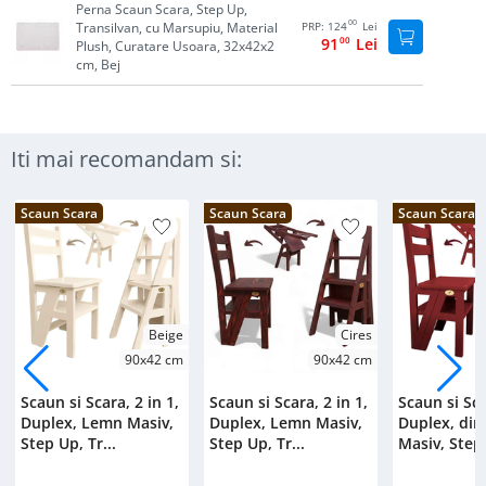
Perna Scaun Scara, Step Up,
00
Transilvan, cu Marsupiu, Material
PRP:
124
Lei
91
00
Lei
Plush, Curatare Usoara, 32x42x2
cm, Bej
Iti mai recomandam si:
Scaun Scara
Scaun Scara
Scaun Scara
Beige
Cires
90x42 cm
90x42 cm
Scaun si Scara, 2 in 1,
Scaun si Scara, 2 in 1,
Scaun si Sca
Duplex, Lemn Masiv,
Duplex, Lemn Masiv,
Duplex, di
Step Up, Tr...
Step Up, Tr...
Masiv, Step 