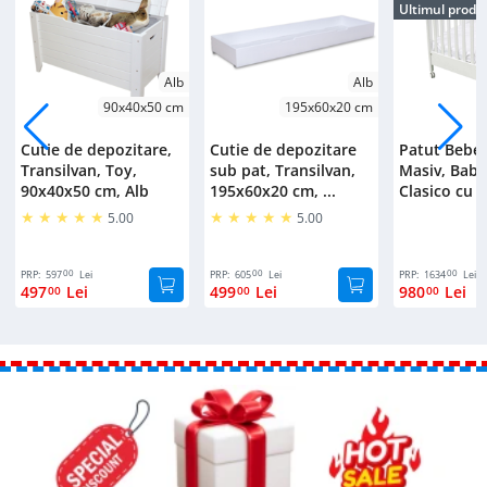
Ultimul produ
Alb
Alb
90x40x50 cm
195x60x20 cm
Cutie de depozitare,
Cutie de depozitare
Patut Bebe
Transilvan, Toy,
sub pat, Transilvan,
Masiv, Bab
90x40x50 cm, Alb
195x60x20 cm, ...
Clasico cu S
5.00
5.00
00
00
00
PRP:
597
Lei
PRP:
605
Lei
PRP:
1634
Lei
497
Lei
499
Lei
980
Lei
00
00
00