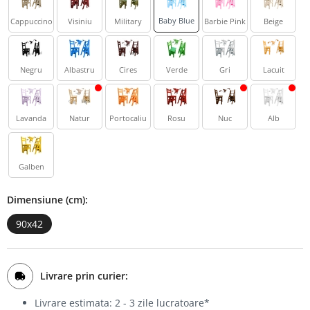
Bufet
Baby Blue
Cappuccino
Visiniu
Military
Barbie Pink
Beige
Biblioteca
Comode
Negru
Albastru
Cires
Verde
Gri
Lacuit
Lavanda
Natur
Portocaliu
Rosu
Nuc
Alb
Galben
Dimensiune (cm):
90x42
Livrare prin curier:
Livrare estimata: 2 - 3 zile lucratoare*