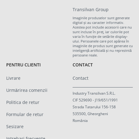
Transilvan Group
Imaginile produselor sunt generate
digital și au caracter informativ.
Acestea pot include accesorii care nu
sunt incluse în preț, iar culorile pot
varia în funcție de setările display-
ului. Persoanele care pot apărea în
imaginile de produs sunt generate cu
inteligență artificială și nu reprezintă
persoane reale.
PENTRU CLIENTI
CONTACT
Livrare
Contact
Urmărirea comenzii
Industry Transilvan S.R.L.
CIF 529690 - J19/651/1991
Politica de retur
Strada Tatarului 156-158
535500, Gheorgheni
Formular de retur
România
Sesizare
Intrebari frecvente