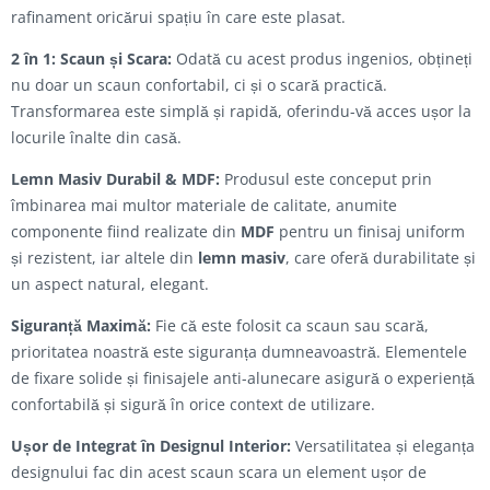
rafinament oricărui spațiu în care este plasat.
2 în 1: Scaun și Scara:
Odată cu acest produs ingenios, obțineți
nu doar un scaun confortabil, ci și o scară practică.
Transformarea este simplă și rapidă, oferindu-vă acces ușor la
locurile înalte din casă.
Lemn Masiv Durabil & MDF:
Produsul este conceput prin
îmbinarea mai multor materiale de calitate, anumite
componente fiind realizate din
MDF
pentru un finisaj uniform
și rezistent, iar altele din
lemn masiv
, care oferă durabilitate și
un aspect natural, elegant.
Siguranță Maximă:
Fie că este folosit ca scaun sau scară,
prioritatea noastră este siguranța dumneavoastră. Elementele
de fixare solide și finisajele anti-alunecare asigură o experiență
confortabilă și sigură în orice context de utilizare.
Ușor de Integrat în Designul Interior:
Versatilitatea și eleganța
designului fac din acest scaun scara un element ușor de