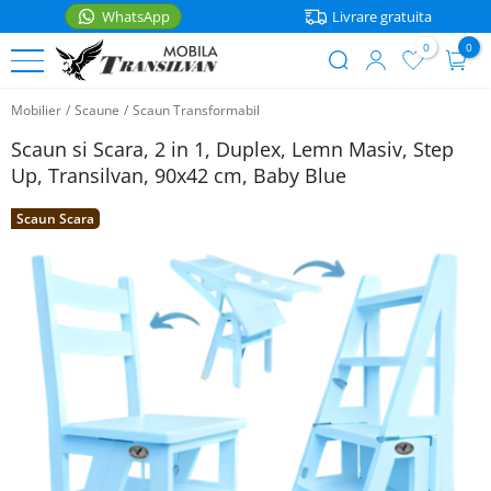
WhatsApp
Livrare gratuita
0
0
User
Sari
account
Mobilier
/
Scaune
/
Scaun Transformabil
la
PATURI
menu
conținutul
Scaun si Scara, 2 in 1, Duplex, Lemn Masiv, Step
principal
Paturi
Up, Transilvan, 90x42 cm, Baby Blue
MOBILIER
de
o
Scaun Scara
Noptiere
ACCESORII
persoana
Rafturi
Accesorii
Paturi
bucatarie
matrimoniale
Mese
WhatsApp
Casa
Paturi
Scaune
etajate
Saltele
Coltare
Paturi
bucatarie
Lenjerii
pentru
copii
Cutii
Articole