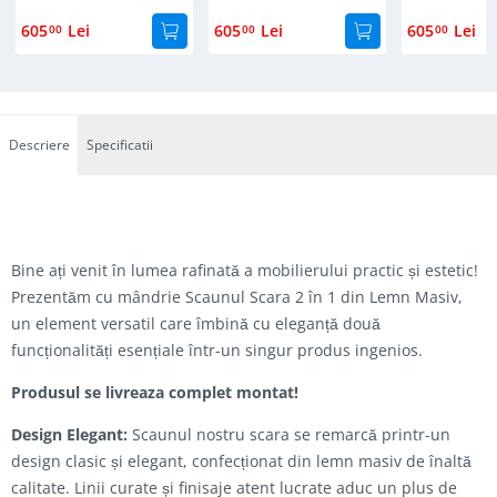
605
Lei
605
Lei
605
Lei
00
00
00
Descriere
Specificatii
Bine ați venit în lumea rafinată a mobilierului practic și estetic!
Prezentăm cu mândrie Scaunul Scara 2 în 1 din Lemn Masiv,
un element versatil care îmbină cu eleganță două
funcționalități esențiale într-un singur produs ingenios.
Produsul se livreaza complet montat!
Design Elegant:
Scaunul nostru scara se remarcă printr-un
design clasic și elegant, confecționat din lemn masiv de înaltă
calitate. Linii curate și finisaje atent lucrate aduc un plus de