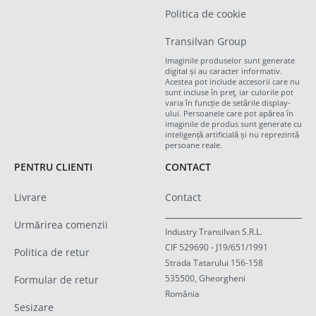
Politica de cookie
Transilvan Group
Imaginile produselor sunt generate
digital și au caracter informativ.
Acestea pot include accesorii care nu
sunt incluse în preț, iar culorile pot
varia în funcție de setările display-
ului. Persoanele care pot apărea în
imaginile de produs sunt generate cu
inteligență artificială și nu reprezintă
persoane reale.
PENTRU CLIENTI
CONTACT
Livrare
Contact
Urmărirea comenzii
Industry Transilvan S.R.L.
CIF 529690 - J19/651/1991
Politica de retur
Strada Tatarului 156-158
535500, Gheorgheni
Formular de retur
România
Sesizare