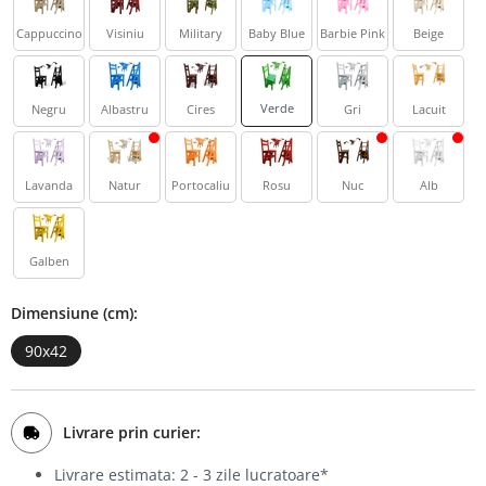
Bufet
Cappuccino
Visiniu
Military
Baby Blue
Barbie Pink
Beige
Biblioteca
Verde
Comode
Negru
Albastru
Cires
Gri
Lacuit
Lavanda
Natur
Portocaliu
Rosu
Nuc
Alb
Galben
Dimensiune (cm):
90x42
Livrare prin curier:
Livrare estimata: 2 - 3 zile lucratoare*