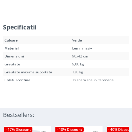
Specificatii
Culoare
Verde
Material
Lemn masiv
Dimensiuni
90x42 cm
Greutate
9,00 kg
Greutate maxima suportata
120 kg
Coletul contine
1x scara scaun, feronerie
Bestsellers:
- 17% Discount
- 18% Discount
- 40% Discoun