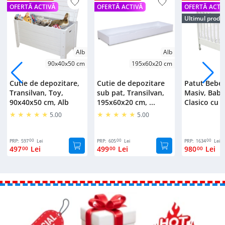
OFERTĂ ACTIVĂ
OFERTĂ ACTIVĂ
OFERTĂ ACTI
Ultimul produ
Alb
Alb
90x40x50 cm
195x60x20 cm
Cutie de depozitare,
Cutie de depozitare
Patut Bebe
Transilvan, Toy,
sub pat, Transilvan,
Masiv, Bab
90x40x50 cm, Alb
195x60x20 cm, ...
Clasico cu S
5.00
5.00
00
00
00
PRP:
597
Lei
PRP:
605
Lei
PRP:
1634
Lei
497
Lei
499
Lei
980
Lei
00
00
00