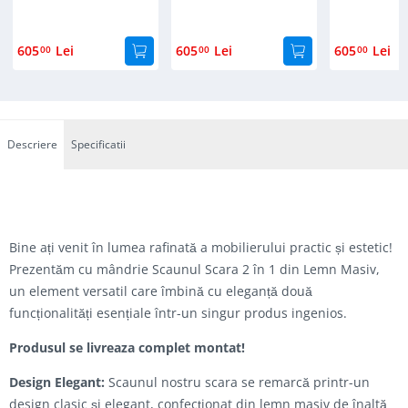
605
Lei
605
Lei
605
Lei
00
00
00
Descriere
Specificatii
Bine ați venit în lumea rafinată a mobilierului practic și estetic!
Prezentăm cu mândrie Scaunul Scara 2 în 1 din Lemn Masiv,
un element versatil care îmbină cu eleganță două
funcționalități esențiale într-un singur produs ingenios.
Produsul se livreaza complet montat!
Design Elegant:
Scaunul nostru scara se remarcă printr-un
design clasic și elegant, confecționat din lemn masiv de înaltă