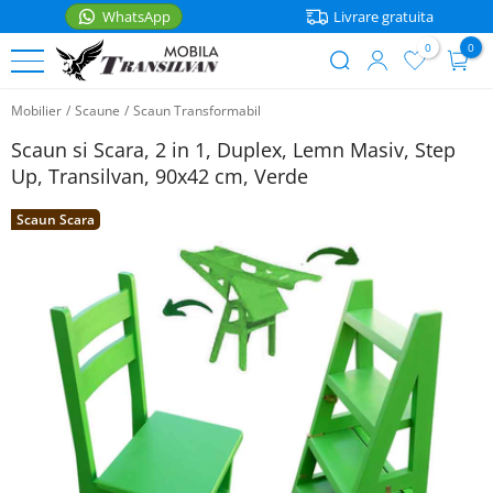
WhatsApp
Livrare gratuita
0
0
User
Sari
account
Mobilier
/
Scaune
/
Scaun Transformabil
la
PATURI
menu
conținutul
Scaun si Scara, 2 in 1, Duplex, Lemn Masiv, Step
principal
Paturi
Up, Transilvan, 90x42 cm, Verde
MOBILIER
de
o
Scaun Scara
Noptiere
ACCESORII
persoana
Rafturi
Accesorii
Paturi
bucatarie
matrimoniale
Mese
WhatsApp
Casa
Paturi
Scaune
etajate
Saltele
Coltare
Paturi
bucatarie
Lenjerii
pentru
copii
Cutii
Articole