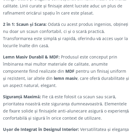
calitate. Linii curate și finisaje atent lucrate aduc un plus de
rafinament oricărui spațiu în care este plasat.
2 în 1: Scaun și Scara:
Odată cu acest produs ingenios, obțineți
nu doar un scaun confortabil, ci și o scară practică.
Transformarea este simplă și rapidă, oferindu-vă acces ușor la
locurile înalte din casă.
Lemn Masiv Durabil & MDF:
Produsul este conceput prin
îmbinarea mai multor materiale de calitate, anumite
componente fiind realizate din
MDF
pentru un finisaj uniform
și rezistent, iar altele din
lemn masiv
, care oferă durabilitate și
un aspect natural, elegant.
Siguranță Maximă:
Fie că este folosit ca scaun sau scară,
prioritatea noastră este siguranța dumneavoastră. Elementele
de fixare solide și finisajele anti-alunecare asigură o experiență
confortabilă și sigură în orice context de utilizare.
Ușor de Integrat în Designul Interior:
Versatilitatea și eleganța