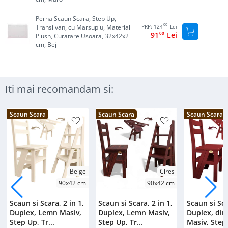
Perna Scaun Scara, Step Up,
00
Transilvan, cu Marsupiu, Material
PRP:
124
Lei
91
00
Lei
Plush, Curatare Usoara, 32x42x2
cm, Bej
Iti mai recomandam si:
Scaun Scara
Scaun Scara
Scaun Scara
Beige
Cires
90x42 cm
90x42 cm
Scaun si Scara, 2 in 1,
Scaun si Scara, 2 in 1,
Scaun si Sca
Duplex, Lemn Masiv,
Duplex, Lemn Masiv,
Duplex, di
Step Up, Tr...
Step Up, Tr...
Masiv, Step 