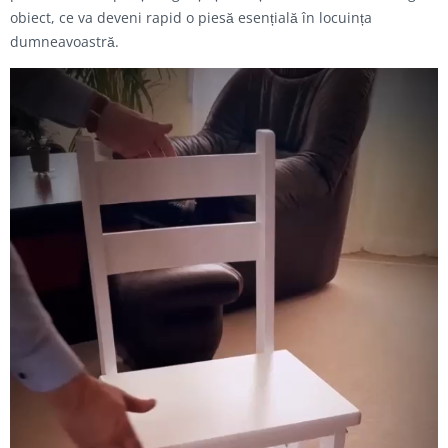
obiect, ce va deveni rapid o piesă esențială în locuința
dumneavoastră.
Fișier
video