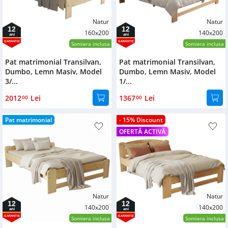
Natur
Natur
12
12
160x200
140x200
ani
ani
GARANTIE
GARANTIE
Somiera inclusa
Somiera inclusa
Pat matrimonial Transilvan,
Pat matrimonial Transilvan,
Dumbo, Lemn Masiv, Model
Dumbo, Lemn Masiv, Model
3/...
1/...
2012
Lei
1367
Lei
00
00
Pat matrimonial
- 15% Discount
OFERTĂ ACTIVĂ
Natur
Natur
12
12
140x200
140x200
ani
ani
GARANTIE
GARANTIE
Somiera inclusa
Somiera inclusa