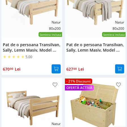
Natur
Natur
80x200
80x200
Somiera inclusa
Somiera inclusa
Pat de o persoana Transilvan,
Pat de o persoana Transilvan,
Sally, Lemn Masiv, Model ...
Sally, Lemn Masiv, Model ...
5.00
670
Lei
627
Lei
00
00
- 21% Discount
OFERTĂ ACTIVĂ
Natur