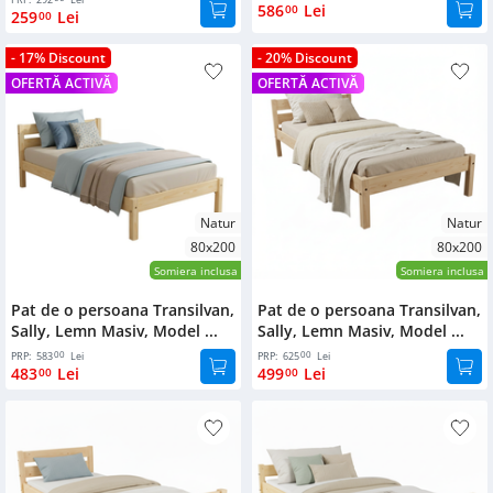
586
Lei
00
259
Lei
00
Bufet
- 17% Discount
- 20% Discount
Biblioteca
OFERTĂ ACTIVĂ
OFERTĂ ACTIVĂ
Comode
Natur
Natur
80x200
80x200
Somiera inclusa
Somiera inclusa
Pat de o persoana Transilvan,
Pat de o persoana Transilvan,
Sally, Lemn Masiv, Model ...
Sally, Lemn Masiv, Model ...
00
00
PRP:
583
Lei
PRP:
625
Lei
483
Lei
499
Lei
00
00