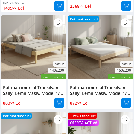
00
PRP:
2132
Lei
2368
Lei
00
1499
Lei
00
Pat matrimonial
Natur
Natur
140x200
160x200
Somiera inclusa
Somiera inclusa
Pat matrimonial Transilvan,
Pat matrimonial Transilvan,
Sally, Lemn Masiv, Model 1/...
Sally, Lemn Masiv, Model 1/...
803
Lei
872
Lei
00
00
Pat matrimonial
- 15% Discount
OFERTĂ ACTIVĂ