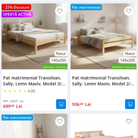
- 25% Discount
Pat matrimonial
OFERTĂ ACTIVĂ
Natur
Natur
140x200
140x200
Somiera inclusa
Somiera inclusa
Pat matrimonial Transilvan,
Pat matrimonial Transilvan,
Sally, Lemn Masiv, Model 3/...
Sally, Lemn Masiv, Model 2/...
4.88
00
PRP:
934
Lei
936
Lei
00
699
Lei
00
Pat matrimonial