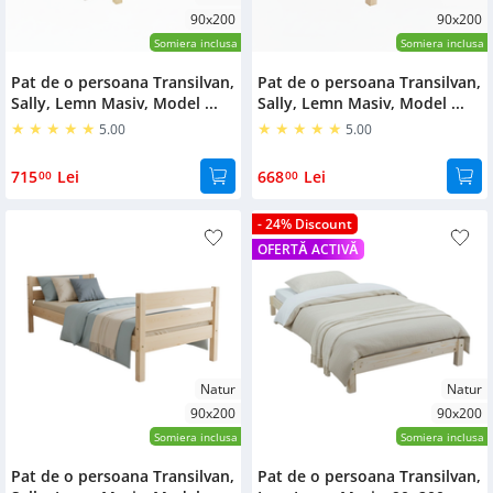
90x200
90x200
Somiera inclusa
Somiera inclusa
Pat de o persoana Transilvan,
Pat de o persoana Transilvan,
Sally, Lemn Masiv, Model ...
Sally, Lemn Masiv, Model ...
5.00
5.00
715
Lei
668
Lei
00
00
- 24% Discount
OFERTĂ ACTIVĂ
Natur
Natur
90x200
90x200
Somiera inclusa
Somiera inclusa
Pat de o persoana Transilvan,
Pat de o persoana Transilvan,