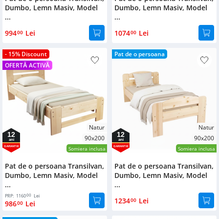
Dumbo, Lemn Masiv, Model
Dumbo, Lemn Masiv, Model
...
...
994
Lei
1074
Lei
00
00
- 15% Discount
Pat de o persoana
OFERTĂ ACTIVĂ
Natur
Natur
12
12
90x200
90x200
ani
ani
GARANTIE
GARANTIE
Somiera inclusa
Somiera inclusa
Pat de o persoana Transilvan,
Pat de o persoana Transilvan,
Dumbo, Lemn Masiv, Model
Dumbo, Lemn Masiv, Model
...
...
00
PRP:
1160
Lei
1234
Lei
00
986
Lei
00