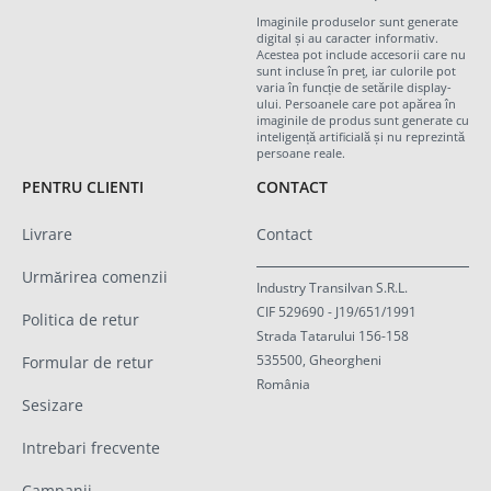
Imaginile produselor sunt generate
digital și au caracter informativ.
Acestea pot include accesorii care nu
sunt incluse în preț, iar culorile pot
varia în funcție de setările display-
ului. Persoanele care pot apărea în
imaginile de produs sunt generate cu
inteligență artificială și nu reprezintă
persoane reale.
PENTRU CLIENTI
CONTACT
Livrare
Contact
Urmărirea comenzii
Industry Transilvan S.R.L.
CIF 529690 - J19/651/1991
Politica de retur
Strada Tatarului 156-158
535500, Gheorgheni
Formular de retur
România
Sesizare
Intrebari frecvente
Campanii