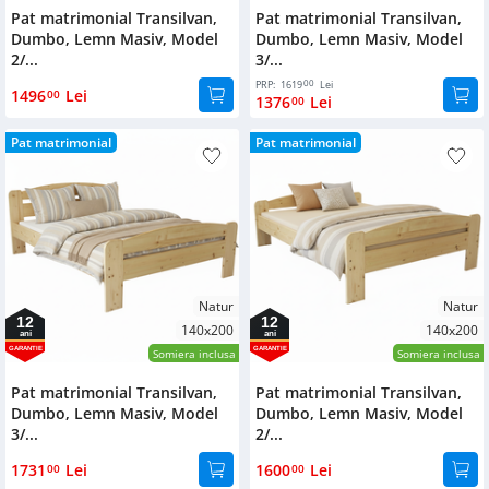
Pat matrimonial Transilvan,
Pat matrimonial Transilvan,
Dumbo, Lemn Masiv, Model
Dumbo, Lemn Masiv, Model
2/...
3/...
00
PRP:
1619
Lei
1496
Lei
00
1376
Lei
00
Pat matrimonial
Pat matrimonial
Natur
Natur
12
12
140x200
140x200
ani
ani
GARANTIE
GARANTIE
Somiera inclusa
Somiera inclusa
Pat matrimonial Transilvan,
Pat matrimonial Transilvan,
Dumbo, Lemn Masiv, Model
Dumbo, Lemn Masiv, Model
3/...
2/...
1731
Lei
1600
Lei
00
00