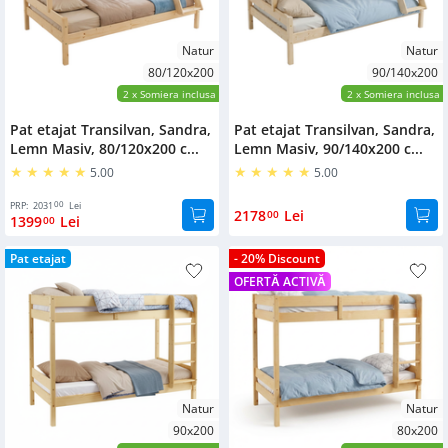
Natur
Natur
80/120x200
90/140x200
2
x Somiera inclusa
2
x Somiera inclusa
Pat etajat Transilvan, Sandra,
Pat etajat Transilvan, Sandra,
Lemn Masiv, 80/120x200 c...
Lemn Masiv, 90/140x200 c...
5.00
5.00
00
PRP:
2031
Lei
2178
Lei
00
1399
Lei
00
Pat etajat
- 20% Discount
OFERTĂ ACTIVĂ
Natur
Natur
90x200
80x200