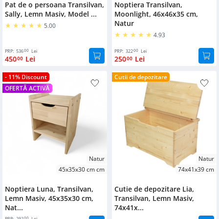
de
Pat de o persoana Transilvan,
Noptiera Transilvan,
textile
Patuturi
depozitare
Sally, Lemn Masiv, Model ...
Moonlight, 46x46x35 cm,
pentru
Natur
Oglinzi
5.00
bebelusi
Cutii
4.93
de
Accesorii
00
00
PRP:
536
Lei
PRP:
322
Lei
depozitare
mobilier
450
Lei
250
Lei
00
00
sub
pat
- 11% Discount
Accesorii
Cutii de depozitare
pat
OFERTĂ ACTIVĂ
Suport
pantofi
Accesorii
fitness
Mobilier
gradina
Cuiere
Mobilier
Natur
Natur
Stalp
copii
delimitare
45x35x30 cm cm
74x41x39 cm
Birouri
Noptiera Luna, Transilvan,
Cutie de depozitare Lia,
Lemn Masiv, 45x35x30 cm,
Transilvan, Lemn Masiv,
Nat...
74x41x...
Dulapuri
00
PRP:
292
Lei