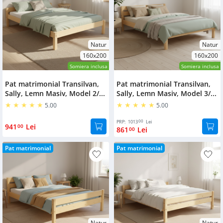
Natur
Natur
160x200
160x200
Somiera inclusa
Somiera inclusa
Pat matrimonial Transilvan,
Pat matrimonial Transilvan,
Sally, Lemn Masiv, Model 2/...
Sally, Lemn Masiv, Model 3/...
5.00
5.00
00
PRP:
1013
Lei
941
Lei
00
861
Lei
00
Pat matrimonial
Pat matrimonial
Natur
Natur