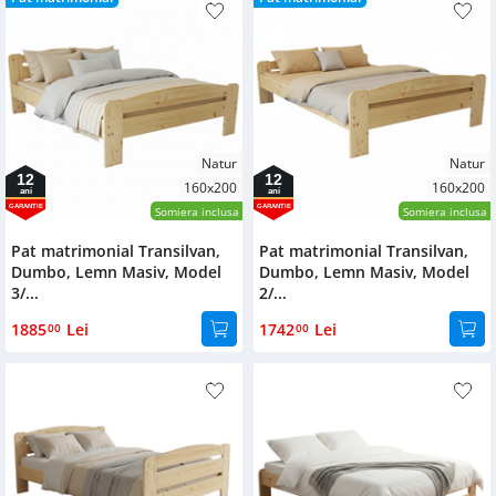
Natur
Natur
12
12
160x200
160x200
ani
ani
GARANTIE
GARANTIE
Somiera inclusa
Somiera inclusa
Pat matrimonial Transilvan,
Pat matrimonial Transilvan,
Dumbo, Lemn Masiv, Model
Dumbo, Lemn Masiv, Model
3/...
2/...
1885
Lei
1742
Lei
00
00