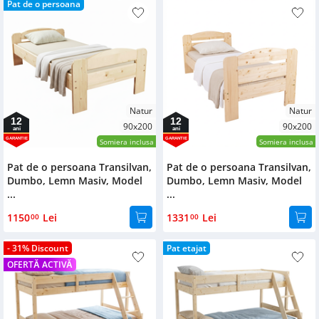
Pat de o persoana
Natur
Natur
12
12
90x200
90x200
ani
ani
GARANTIE
GARANTIE
Somiera inclusa
Somiera inclusa
Pat de o persoana Transilvan,
Pat de o persoana Transilvan,
Dumbo, Lemn Masiv, Model
Dumbo, Lemn Masiv, Model
...
...
1150
Lei
1331
Lei
00
00
- 31% Discount
Pat etajat
OFERTĂ ACTIVĂ