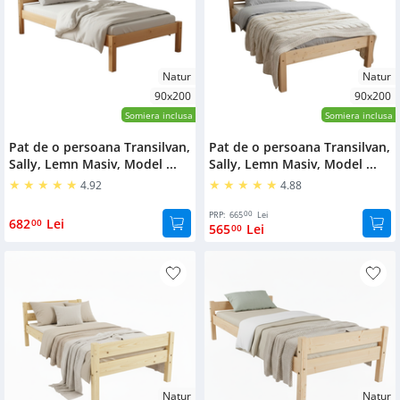
Natur
Natur
90x200
90x200
Somiera inclusa
Somiera inclusa
Pat de o persoana Transilvan,
Pat de o persoana Transilvan,
Sally, Lemn Masiv, Model ...
Sally, Lemn Masiv, Model ...
4.92
4.88
00
PRP:
665
Lei
682
Lei
00
565
Lei
00
Natur
Natur