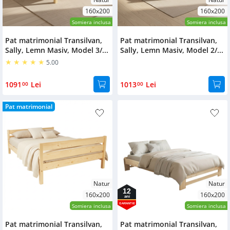
160x200
160x200
Somiera inclusa
Somiera inclusa
Pat matrimonial Transilvan,
Pat matrimonial Transilvan,
Sally, Lemn Masiv, Model 3/...
Sally, Lemn Masiv, Model 2/...
5.00
1091
Lei
1013
Lei
00
00
Pat matrimonial
Natur
Natur
12
160x200
160x200
ani
GARANTIE
Somiera inclusa
Somiera inclusa
Pat matrimonial Transilvan,
Pat matrimonial Transilvan,