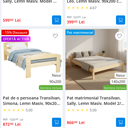
Sally, Lemn Masiv, Model ...
Leo, Lemn Masiv, 90x200 c...
4.67
00
PRP:
523
Lei
599
Lei
00
399
Lei
00
- 15% Discount
Pat matrimonial
OFERTĂ ACTIVĂ
Natur
Natur
90x200
140x200
Somiera inclusa
Somiera inclusa
Pat de o persoana Transilvan,
Pat matrimonial Transilvan,
Simona, Lemn Masiv, 90x20...
Sally, Lemn Masiv, Model 2/...
5.00
5.00
00
PRP:
1026
Lei
866
Lei
00
872
Lei
00