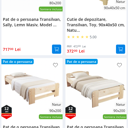
Natur
80x200
90x40x50 cm
Somiera inclusa
Pat de o persoana Transilvan,
Cutie de depozitare,
Sally, Lemn Masiv, Model ...
Transilvan, Toy, 90x40x50 cm,
Natu...
5.00
00
PRP:
472
Lei
717
Lei
00
372
Lei
00
Pat de o persoana
Pat de o persoana
Natur
Natur
12
12
90x200
90x200
ani
ani
GARANTIE
GARANTIE
Somiera inclusa
Somiera inclusa
Pat de o persoana Transilvan,
Pat de o persoana Transilvan,