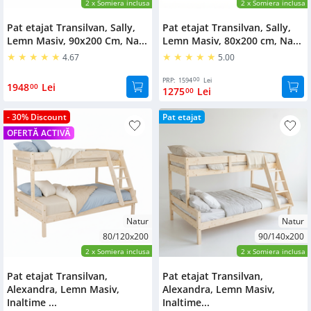
2
x Somiera inclusa
2
x Somiera inclusa
Pat etajat Transilvan, Sally,
Pat etajat Transilvan, Sally,
Lemn Masiv, 90x200 Cm, Na...
Lemn Masiv, 80x200 cm, Na...
4.67
5.00
00
PRP:
1594
Lei
1948
Lei
00
1275
Lei
00
- 30% Discount
Pat etajat
OFERTĂ ACTIVĂ
Natur
Natur
80/120x200
90/140x200
2
x Somiera inclusa
2
x Somiera inclusa
Pat etajat Transilvan,
Pat etajat Transilvan,
Alexandra, Lemn Masiv,
Alexandra, Lemn Masiv,
Inaltime ...
Inaltime...