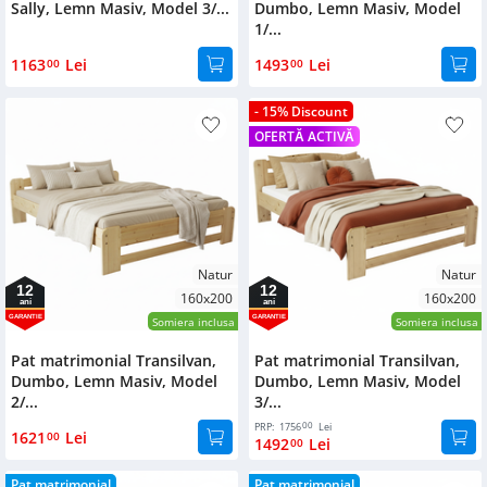
Sally, Lemn Masiv, Model 3/...
Dumbo, Lemn Masiv, Model
1/...
1163
Lei
1493
Lei
00
00
- 15% Discount
OFERTĂ ACTIVĂ
Natur
Natur
12
12
160x200
160x200
ani
ani
GARANTIE
GARANTIE
Somiera inclusa
Somiera inclusa
Pat matrimonial Transilvan,
Pat matrimonial Transilvan,
Dumbo, Lemn Masiv, Model
Dumbo, Lemn Masiv, Model
2/...
3/...
00
PRP:
1756
Lei
1621
Lei
00
1492
Lei
00
Pat matrimonial
Pat matrimonial