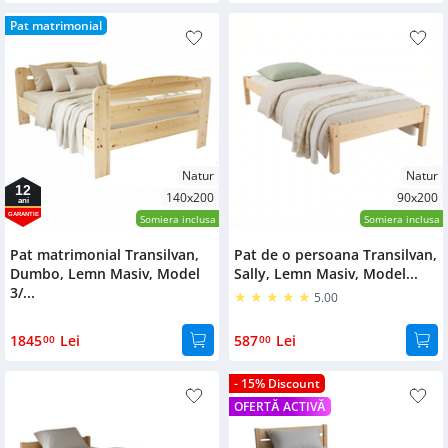
Pat matrimonial
Natur
Natur
12
140x200
90x200
ani
GARANTIE
Somiera inclusa
Somiera inclusa
Pat matrimonial Transilvan,
Pat de o persoana Transilvan,
Dumbo, Lemn Masiv, Model
Sally, Lemn Masiv, Model...
3/...
5.00
1845
Lei
587
Lei
00
00
- 15% Discount
OFERTĂ ACTIVĂ