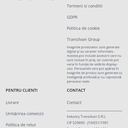
Termeni si conditii
GDPR
Politica de cookie
Transilvan Group
Imaginile produselor sunt generate
digital și au caracter informativ.
Acestea pot include accesorii care nu
sunt incluse în preț, iar culorile pot
varia în funcție de setările display-
ului. Persoanele care pot apărea în
imaginile de produs sunt generate cu
inteligență artificială și nu reprezintă
persoane reale.
PENTRU CLIENTI
CONTACT
Livrare
Contact
Urmărirea comenzii
Industry Transilvan S.R.L.
CIF 529690 - J19/651/1991
Politica de retur