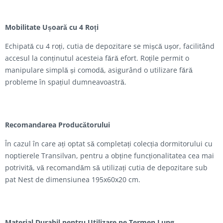
Mobilitate Ușoară cu 4 Roți
Echipată cu 4 roți, cutia de depozitare se mișcă ușor, facilitând
accesul la conținutul acesteia fără efort. Roțile permit o
manipulare simplă și comodă, asigurând o utilizare fără
probleme în spațiul dumneavoastră.
Recomandarea Producătorului
În cazul în care ați optat să completați colecția dormitorului cu
noptierele Transilvan, pentru a obține funcționalitatea cea mai
potrivită, vă recomandăm să utilizați cutia de depozitare sub
pat Nest de dimensiunea 195x60x20 cm.
Material Durabil pentru Utilizare pe Termen Lung