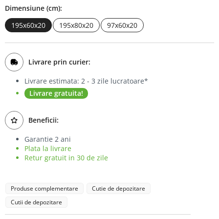
Dimensiune (cm):
Bufet
195x60x20
195x80x20
97x60x20
Biblioteca
Comode
Livrare prin curier:
Livrare estimata: 2 - 3 zile lucratoare*
Livrare gratuita!
Beneficii:
Garantie 2 ani
Plata la livrare
Retur gratuit in 30 de zile
Produse complementare
Cutie de depozitare
Cutii de depozitare