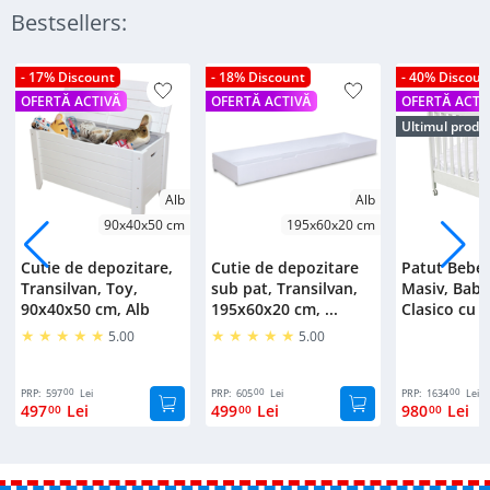
Bestsellers:
- 17% Discount
- 18% Discount
- 40% Discoun
OFERTĂ ACTIVĂ
OFERTĂ ACTIVĂ
OFERTĂ ACTI
Ultimul produ
Alb
Alb
90x40x50 cm
195x60x20 cm
Cutie de depozitare,
Cutie de depozitare
Patut Bebe
Transilvan, Toy,
sub pat, Transilvan,
Masiv, Bab
90x40x50 cm, Alb
195x60x20 cm, ...
Clasico cu S
5.00
5.00
00
00
00
PRP:
597
Lei
PRP:
605
Lei
PRP:
1634
Lei
497
Lei
499
Lei
980
Lei
00
00
00