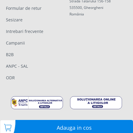
Strada Tatarului 156-158
535500, Gheorgheni
Formular de retur
România
Sesizare
Intrebari frecvente
Campanii
B2B
ANPC - SAL
ODR
Adauga in cos