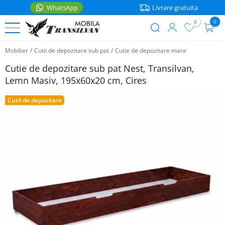
WhatsApp
Livrare gratuita
0
0
User
Sari
account
Mobilier
/
Cutii de depozitare sub pat
/
Cutie de depozitare mare
la
PATURI
menu
conținutul
Cutie de depozitare sub pat Nest, Transilvan,
principal
Paturi
Lemn Masiv, 195x60x20 cm, Cires
MOBILIER
de
o
Cutii de depozitare
Noptiere
ACCESORII
persoana
Rafturi
Accesorii
Paturi
bucatarie
matrimoniale
Mese
WhatsApp
Casa
Paturi
Scaune
etajate
Saltele
Coltare
Paturi
bucatarie
Lenjerii
pentru
copii
Cutii
Articole