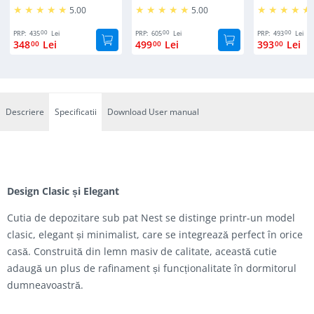
5.00
5.00
00
00
00
PRP:
435
Lei
PRP:
605
Lei
PRP:
493
Lei
348
Lei
499
Lei
393
Lei
00
00
00
Descriere
Specificatii
Download User manual
Design Clasic și Elegant
Cutia de depozitare sub pat Nest se distinge printr-un model
clasic, elegant și minimalist, care se integrează perfect în orice
casă. Construită din lemn masiv de calitate, această cutie
adaugă un plus de rafinament și funcționalitate în dormitorul
dumneavoastră.