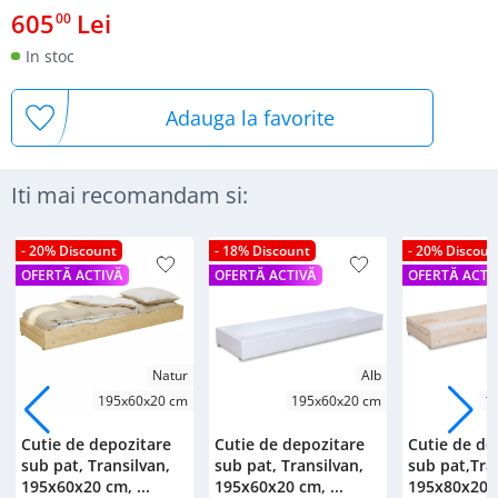
605
Lei
00
In stoc
Adauga la favorite
Iti mai recomandam si:
- 20% Discount
- 18% Discount
- 20% Discoun
OFERTĂ ACTIVĂ
OFERTĂ ACTIVĂ
OFERTĂ ACTI
Natur
Alb
195x60x20 cm
195x60x20 cm
1
Cutie de depozitare
Cutie de depozitare
Cutie de de
sub pat, Transilvan,
sub pat, Transilvan,
sub pat,Tra
195x60x20 cm, ...
195x60x20 cm, ...
195x80x20 c