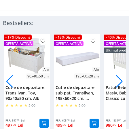
Bestsellers:
- 17% Discount
- 18% Discount
- 40% Discoun
OFERTĂ ACTIVĂ
OFERTĂ ACTIVĂ
OFERTĂ ACTI
Ultimul produ
Alb
Alb
90x40x50 cm
195x60x20 cm
Cutie de depozitare,
Cutie de depozitare
Patut Bebe
Transilvan, Toy,
sub pat, Transilvan,
Masiv, Bab
90x40x50 cm, Alb
195x60x20 cm, ...
Clasico cu S
5.00
5.00
00
00
00
PRP:
597
Lei
PRP:
605
Lei
PRP:
1634
Lei
497
Lei
499
Lei
980
Lei
00
00
00