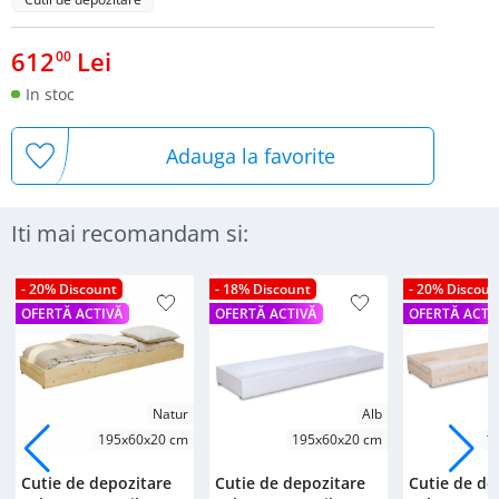
612
Lei
00
In stoc
Adauga la favorite
Iti mai recomandam si:
- 20% Discount
- 18% Discount
- 20% Discoun
OFERTĂ ACTIVĂ
OFERTĂ ACTIVĂ
OFERTĂ ACTI
Natur
Alb
195x60x20 cm
195x60x20 cm
1
Cutie de depozitare
Cutie de depozitare
Cutie de de