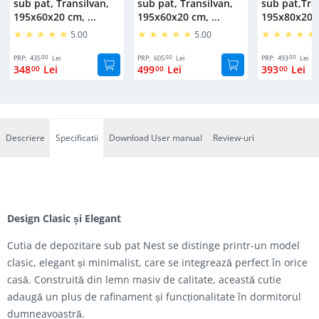
sub pat, Transilvan,
sub pat, Transilvan,
sub pat,Tra
195x60x20 cm, ...
195x60x20 cm, ...
195x80x20 c
5.00
5.00
00
00
00
PRP:
435
Lei
PRP:
605
Lei
PRP:
493
Lei
348
Lei
499
Lei
393
Lei
00
00
00
Descriere
Specificatii
Download User manual
Review-uri
Design Clasic și Elegant
Cutia de depozitare sub pat Nest se distinge printr-un model
clasic, elegant și minimalist, care se integrează perfect în orice
casă. Construită din lemn masiv de calitate, această cutie
adaugă un plus de rafinament și funcționalitate în dormitorul
dumneavoastră.