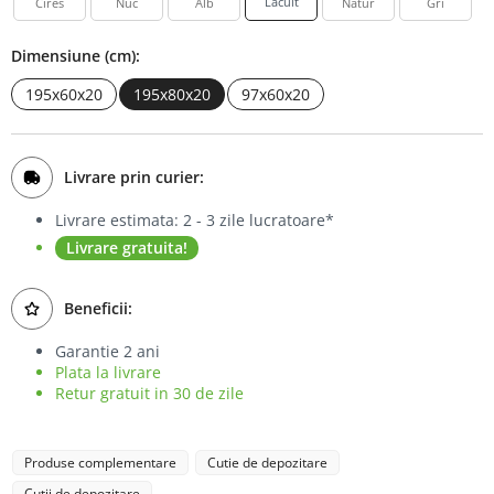
Lacuit
Cires
Nuc
Alb
Natur
Gri
Bufet
Dimensiune (cm):
Biblioteca
195x60x20
195x80x20
97x60x20
Comode
Livrare prin curier:
Livrare estimata: 2 - 3 zile lucratoare*
Livrare gratuita!
Beneficii:
Garantie 2 ani
Plata la livrare
Retur gratuit in 30 de zile
Produse complementare
Cutie de depozitare
Cutii de depozitare