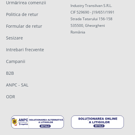
Urmărirea comenzii
Industry Transilvan S.R.L.
CIF 529690 - J19/651/1991
Politica de retur
Strada Tatarului 156-158
535500, Gheorgheni
Formular de retur
România
Sesizare
Intrebari frecvente
Campanii
B2B
ANPC - SAL
ODR