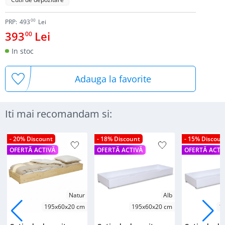
00
PRP:
493
Lei
393
Lei
00
In stoc
Adauga la favorite
Iti mai recomandam si:
- 20% Discount
- 18% Discount
- 15% Discoun
OFERTĂ ACTIVĂ
OFERTĂ ACTIVĂ
OFERTĂ ACTI
Natur
Alb
195x60x20 cm
195x60x20 cm
1