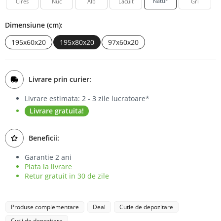
Natur
Cires
Nuc
Alb
Lacuit
Gri
Bufet
Dimensiune (cm):
Biblioteca
195x60x20
195x80x20
97x60x20
Comode
Livrare prin curier:
Livrare estimata: 2 - 3 zile lucratoare*
Livrare gratuita!
Beneficii:
Garantie 2 ani
Plata la livrare
Retur gratuit in 30 de zile
Produse complementare
Deal
Cutie de depozitare
Cutii de depozitare