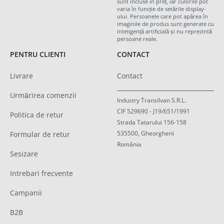
sunt incluse în preț, iar culorile pot
varia în funcție de setările display-
ului. Persoanele care pot apărea în
imaginile de produs sunt generate cu
inteligență artificială și nu reprezintă
persoane reale.
PENTRU CLIENTI
CONTACT
Livrare
Contact
Urmărirea comenzii
Industry Transilvan S.R.L.
CIF 529690 - J19/651/1991
Politica de retur
Strada Tatarului 156-158
535500, Gheorgheni
Formular de retur
România
Sesizare
Intrebari frecvente
Campanii
B2B