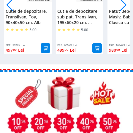
Cutie de depozitare,
Cutie de depozitare
Patut Bebe
Transilvan, Toy,
sub pat, Transilvan,
Masiv, Bab
90x40x50 cm, Alb
195x60x20 cm, ...
Clasico cu S
5.00
5.00
00
00
00
PRP:
597
Lei
PRP:
605
Lei
PRP:
1634
Lei
497
Lei
499
Lei
980
Lei
00
00
00