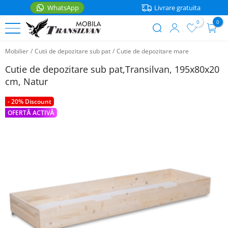
WhatsApp
Livrare gratuita
0
0
User
Sari
account
Mobilier
/
Cutii de depozitare sub pat
/
Cutie de depozitare mare
la
PATURI
menu
conținutul
Cutie de depozitare sub pat,Transilvan, 195x80x20
principal
Paturi
cm, Natur
MOBILIER
de
o
- 20% Discount
Noptiere
ACCESORII
persoana
OFERTĂ ACTIVĂ
Rafturi
Accesorii
Paturi
bucatarie
matrimoniale
Mese
WhatsApp
Casa
Paturi
Scaune
etajate
Saltele
Coltare
Paturi
bucatarie
Lenjerii
pentru
copii
Cutii
Articole