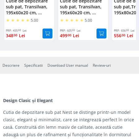
Cutie de depozitare
Cutie de depozitare
Cutie de de
sub pat, Transilvan,
sub pat, Transilvan,
sub pat,Tra
195x60x20 cm, ...
195x60x20 cm, ...
195x80x20 c
5.00
5.00
00
00
00
PRP:
435
Lei
PRP:
605
Lei
PRP:
656
Lei
348
Lei
499
Lei
556
Lei
00
00
00
Descriere
Specificatii
Download User manual
Review-uri
Design Clasic și Elegant
Cutia de depozitare sub pat Nest se distinge printr-un model
clasic, elegant și minimalist, care se integrează perfect în orice
casă. Construită din lemn masiv de calitate, această cutie
adaugă un plus de rafinament și funcționalitate în dormitorul