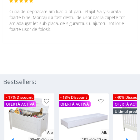
Cutia de depozitare am luat-o pt patul etajat Sally si arata
foarte bine. Montajul a fost destul de usor dar la capete tot
am adaugat let sub placa, de siguranta. Cu ajutorul rotilor e
foarte usor de folosit.
Bestsellers:
- 17% Discount
- 18% Discount
- 40% Discoun
OFERTĂ ACTIVĂ
OFERTĂ ACTIVĂ
OFERTĂ ACTI
Ultimul produ
Alb
Alb
90x40x50 cm
195x60x20 cm