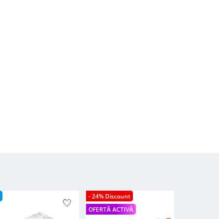
- 24% Discount
- 2
OFERTĂ ACTIVĂ
OFE