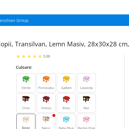
ansilvan Group
Copii, Transilvan, Lemn Masiv, 28x30x28 cm,
5.00
Culoare:
Verde
Portocaliu
Galben
Lavanda
Cires
Visiniu
Rosu
Nuc
Beige
Natur
Baby Blue
Barbie Pink