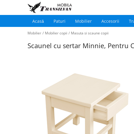
Acasă
Paturi
Mobilier
Accesorii
Tr
Main
Sari
navigation
Mobilier
/
Mobilier copii
/
Masuta si scaune copii
la
conținutul
Scaunel cu sertar Minnie, Pentru 
principal