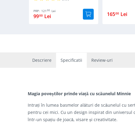
00
PRP:
121
Lei
165
Lei
00
99
Lei
00
Descriere
Specificatii
Review-uri
Magia poveștilor prinde viață cu scăunelul Minnie
Intrați în lumea basmelor alături de scăunelul cu ser
pentru cei mici. Cu un design inspirat din universul 
într-un spațiu de joacă, visare și creativitate.