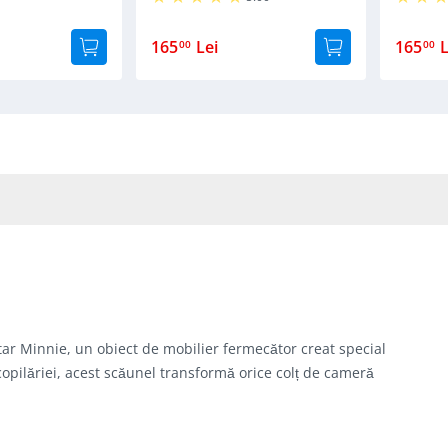
165
Lei
165
L
00
00
tar Minnie, un obiect de mobilier fermecător creat special
copilăriei, acest scăunel transformă orice colț de cameră