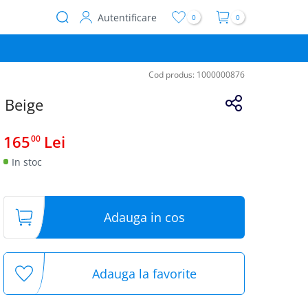
Autentificare
0
0
User
account
menu
Cod produs:
1000000876
 Beige
165
Lei
00
In stoc
Adauga in cos
Adauga la favorite