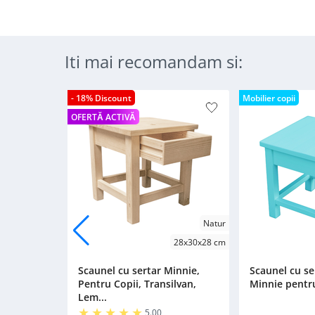
Iti mai recomandam si:
- 18% Discount
Mobilier copii
OFERTĂ ACTIVĂ
Natur
28x30x28 cm
Scaunel cu sertar Minnie,
Scaunel cu se
Pentru Copii, Transilvan,
Minnie pentru
Lem...
5.00