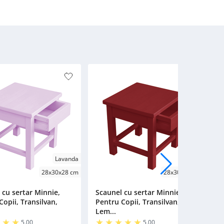
Mobi
Lavanda
Visiniu
28x30x28 cm
28x30x28 cm
 cu sertar Minnie,
Scaunel cu sertar Minnie,
S
Copii, Transilvan,
Pentru Copii, Transilvan,
P
Lem...
L
5.00
5.00