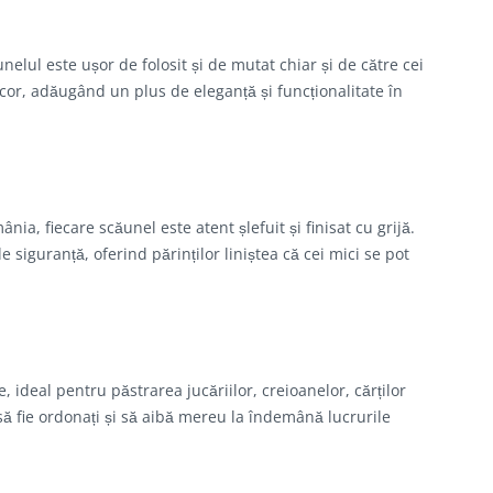
lul este ușor de folosit și de mutat chiar și de către cei
cor, adăugând un plus de eleganță și funcționalitate în
a, fiecare scăunel este atent șlefuit și finisat cu grijă.
 siguranță, oferind părinților liniștea că cei mici se pot
 ideal pentru păstrarea jucăriilor, creioanelor, cărților
ă să fie ordonați și să aibă mereu la îndemână lucrurile