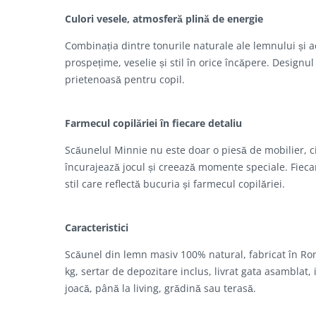
Culori vesele, atmosferă plină de energie
Combinația dintre tonurile naturale ale lemnului și 
prospețime, veselie și stil în orice încăpere. Designu
prietenoasă pentru copil.
Farmecul copilăriei în fiecare detaliu
Scăunelul Minnie nu este doar o piesă de mobilier, ci
încurajează jocul și creează momente speciale. Fiecar
stil care reflectă bucuria și farmecul copilăriei.
Caracteristici
Scăunel din lemn masiv 100% natural, fabricat în R
kg, sertar de depozitare inclus, livrat gata asamblat,
joacă, până la living, grădină sau terasă.