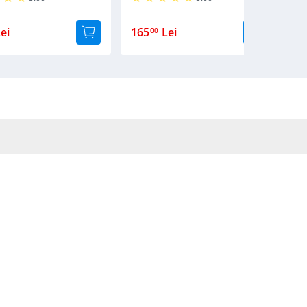
ei
165
Lei
1
00