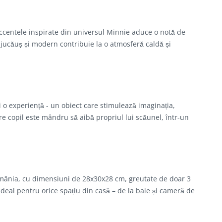
accentele inspirate din universul Minnie aduce o notă de
l jucăuș și modern contribuie la o atmosferă caldă și
 o experiență - un obiect care stimulează imaginația,
e copil este mândru să aibă propriul lui scăunel, într-un
omânia, cu dimensiuni de 28x30x28 cm, greutate de doar 3
 ideal pentru orice spațiu din casă – de la baie și cameră de