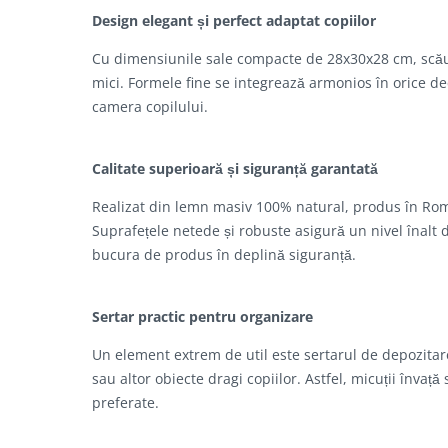
Design elegant și perfect adaptat copiilor
Cu dimensiunile sale compacte de 28x30x28 cm, scăune
mici. Formele fine se integrează armonios în orice de
camera copilului.
Calitate superioară și siguranță garantată
Realizat din lemn masiv 100% natural, produs în Români
Suprafețele netede și robuste asigură un nivel înalt de
bucura de produs în deplină siguranță.
Sertar practic pentru organizare
Un element extrem de util este sertarul de depozitare,
sau altor obiecte dragi copiilor. Astfel, micuții învaț
preferate.