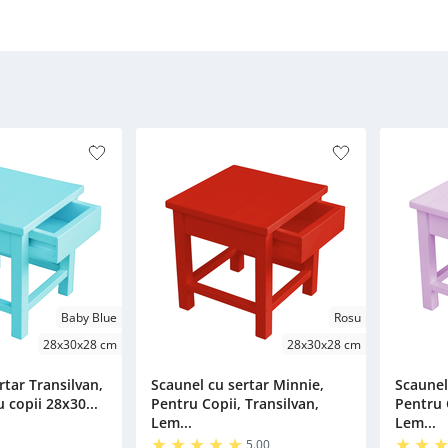
Baby Blue
Rosu
28x30x28 cm
28x30x28 cm
rtar Transilvan,
Scaunel cu sertar Minnie,
Scaunel
 copii 28x30...
Pentru Copii, Transilvan,
Pentru 
Lem...
Lem...
5.00