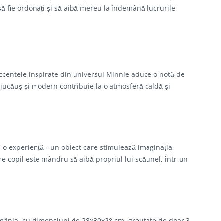
ă să fie ordonați și să aibă mereu la îndemână lucrurile
accentele inspirate din universul Minnie aduce o notă de
l jucăuș și modern contribuie la o atmosferă caldă și
 o experiență - un obiect care stimulează imaginația,
e copil este mândru să aibă propriul lui scăunel, într-un
omânia, cu dimensiuni de 28x30x28 cm, greutate de doar 3