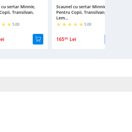
 cu sertar Minnie,
Scaunel cu sertar Minnie,
S
Copii, Transilvan,
Pentru Copii, Transilvan,
P
Lem...
L
5.00
5.00
ei
165
Lei
1
00