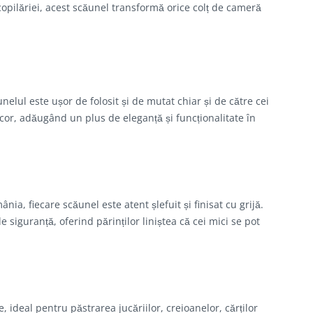
copilăriei, acest scăunel transformă orice colț de cameră
lul este ușor de folosit și de mutat chiar și de către cei
cor, adăugând un plus de eleganță și funcționalitate în
a, fiecare scăunel este atent șlefuit și finisat cu grijă.
 siguranță, oferind părinților liniștea că cei mici se pot
 ideal pentru păstrarea jucăriilor, creioanelor, cărților