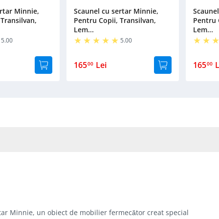
rtar Minnie,
Scaunel cu sertar Minnie,
Scaunel
 Transilvan,
Pentru Copii, Transilvan,
Pentru 
Lem...
Lem...
5.00
5.00
165
Lei
165
L
00
00
tar Minnie, un obiect de mobilier fermecător creat special