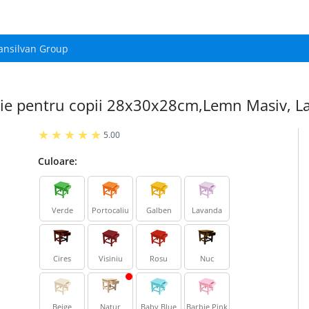
ansilvan Group
nie pentru copii 28x30x28cm,Lemn Masiv, La
5.00
Culoare:
Verde
Portocaliu
Galben
Lavanda
Cires
Visiniu
Rosu
Nuc
Beige
Natur
Baby Blue
Barbie Pink