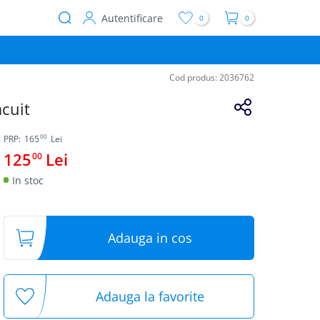
Autentificare
0
0
User
account
menu
Cod produs:
2036762
cuit
00
PRP:
165
Lei
125
Lei
00
In stoc
Adauga in cos
Adauga la favorite