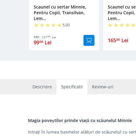
Scaunel cu sertar Minnie,
Scaunel cu se
Pentru Copii, Transilvan,
Pentru Copii,
Lem...
Lem...
5.00
00
PRP:
121
Lei
165
Lei
00
99
Lei
00
Descriere
Specificatii
Review-uri
Magia poveștilor prinde viață cu scăunelul Minnie
Intrați în lumea basmelor alături de scăunelul cu ser