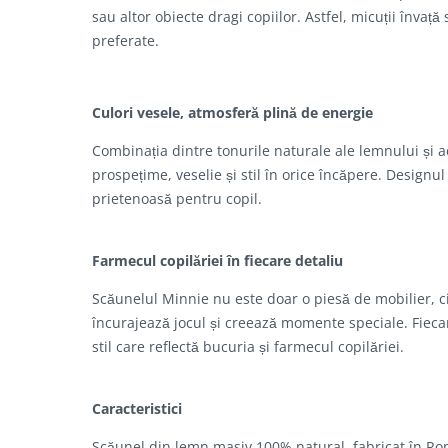
sau altor obiecte dragi copiilor. Astfel, micuții învaț
preferate.
Culori vesele, atmosferă plină de energie
Combinația dintre tonurile naturale ale lemnului și 
prospețime, veselie și stil în orice încăpere. Designu
prietenoasă pentru copil.
Farmecul copilăriei în fiecare detaliu
Scăunelul Minnie nu este doar o piesă de mobilier, ci
încurajează jocul și creează momente speciale. Fiecar
stil care reflectă bucuria și farmecul copilăriei.
Caracteristici
Scăunel din lemn masiv 100% natural, fabricat în R