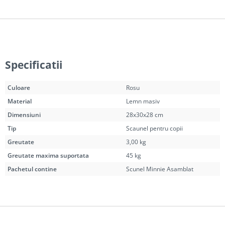
Specificatii
Culoare
Rosu
Material
Lemn masiv
Dimensiuni
28x30x28 cm
Tip
Scaunel pentru copii
Greutate
3,00 kg
Greutate maxima suportata
45 kg
Pachetul contine
Scunel Minnie Asamblat