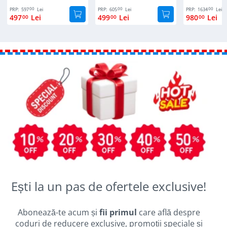
00
00
00
PRP:
597
Lei
PRP:
605
Lei
PRP:
1634
Lei
497
Lei
499
Lei
980
Lei
00
00
00
Ești la un pas de ofertele exclusive!
Abonează-te acum și
fii primul
care află despre
coduri de reducere exclusive, promoții speciale și