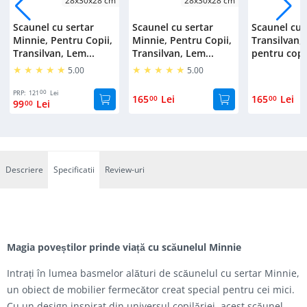
28x30x28 cm
28x30x28 cm
Scaunel cu sertar
Scaunel cu sertar
Scaunel cu 
Minnie, Pentru Copii,
Minnie, Pentru Copii,
Transilvan,
Transilvan, Lem...
Transilvan, Lem...
pentru copii
5.00
5.00
00
PRP:
121
Lei
165
Lei
165
Lei
00
00
99
Lei
00
Descriere
Specificatii
Review-uri
Magia poveștilor prinde viață cu scăunelul Minnie
Intrați în lumea basmelor alături de scăunelul cu sertar Minnie,
un obiect de mobilier fermecător creat special pentru cei mici.
Cu un design inspirat din universul copilăriei, acest scăunel