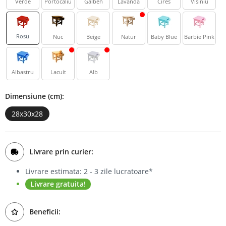
Verde
Portocaliu
Galben
Lavanda
Cires
Visiniu
Bufet
Biblioteca
Rosu
Nuc
Beige
Natur
Baby Blue
Barbie Pink
Comode
Albastru
Lacuit
Alb
Dimensiune (cm):
28x30x28
Livrare prin curier:
Livrare estimata: 2 - 3 zile lucratoare*
Livrare gratuita!
Beneficii: