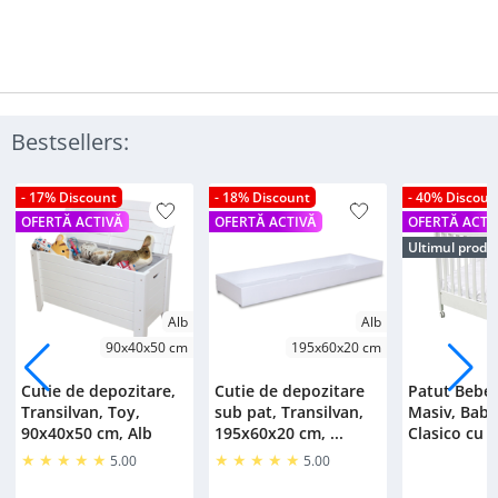
Bestsellers:
- 17% Discount
- 18% Discount
- 40% Discoun
OFERTĂ ACTIVĂ
OFERTĂ ACTIVĂ
OFERTĂ ACTI
Ultimul produ
Alb
Alb
90x40x50 cm
195x60x20 cm
Cutie de depozitare,
Cutie de depozitare
Patut Bebe
Transilvan, Toy,
sub pat, Transilvan,
Masiv, Bab
90x40x50 cm, Alb
195x60x20 cm, ...
Clasico cu S
5.00
5.00