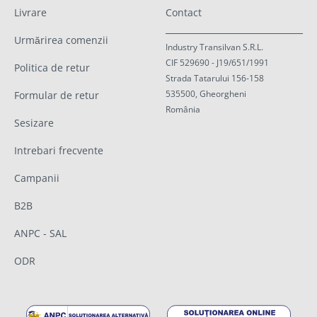
Livrare
Contact
Urmărirea comenzii
Industry Transilvan S.R.L.
CIF 529690 - J19/651/1991
Politica de retur
Strada Tatarului 156-158
535500, Gheorgheni
Formular de retur
România
Sesizare
Intrebari frecvente
Campanii
B2B
ANPC - SAL
ODR