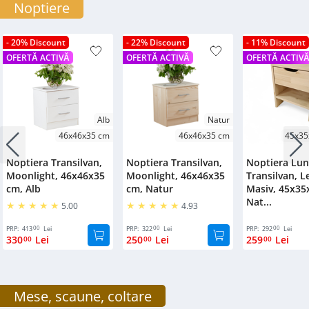
Noptiere
- 20% Discount
- 22% Discount
- 11% Discount
OFERTĂ ACTIVĂ
OFERTĂ ACTIVĂ
OFERTĂ ACTIV
Alb
Natur
46x46x35 cm
46x46x35 cm
45x35
Noptiera Transilvan,
Noptiera Transilvan,
Noptiera Lun
Moonlight, 46x46x35
Moonlight, 46x46x35
Transilvan, 
cm, Alb
cm, Natur
Masiv, 45x35
Nat...
5.00
4.93
00
00
00
PRP:
413
Lei
PRP:
322
Lei
PRP:
292
Lei
330
Lei
250
Lei
259
Lei
00
00
00
Mese, scaune, coltare