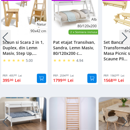
de
textile
Patuturi
depozitare
pentru
Oglinzi
bebelusi
Cutii
Alb
Natur
de
80/120x200
Accesorii
90x42 cm
6+
depozitare
2
x Somiera inclusa
mobilier
sub
Scaun si Scara 2 in 1,
Pat etajat Transilvan,
Set Banca
pat
Accesorii
Duplex, din Lemn
Sandra, Lemn Masiv,
Transformabi
pat
Masiv, Step Up,...
80/120x200 c...
Masa Picnic s
Suport
Scaune Pli...
5.00
4.94
pantofi
Accesorii
fitness
Mobilier
00
00
00
PRP:
495
Lei
PRP:
2594
Lei
PRP:
1960
Lei
395
Lei
1799
Lei
1568
Lei
00
00
00
gradina
Cuiere
Mobilier
Stalp
copii
delimitare
Birouri
Dulapuri