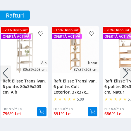
Rafturi
- 20% Discount
- 15% Discount
- 20% Discount
OFERTĂ ACTIVĂ
OFERTĂ ACTIVĂ
OFERTĂ ACTIV
Alb
Natur
80x39x203 cm
37x37x203 cm
80x
Raft Elisse Transilvan,
Raft Elisse Transilvan,
Raft Elisse Tr
6 polite, 80x39x203
6 polite, Colt
6 polite, 80x
cm, Alb
Exterior, 37x37x...
cm, Natur
5.00
5
00
00
00
PRP:
995
Lei
PRP:
460
Lei
PRP:
858
Lei
796
Lei
391
Lei
686
Lei
00
00
00