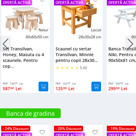
OFERTĂ ACTIVĂ
OFERTĂ ACTIVĂ
OFERTĂ ACTIV
Natur
Lacuit
60x60x50 cm
28x30x28 cm
90
Set Transilvan,
Scaunel cu sertar
Banca Transil
Honey, Masuta cu 4
Transilvan, Minnie
Niki, Pentru c
scaunele, Pentru
pentru copii 28x30...
90x50x81 cm,
cop...
5.00
00
00
00
PRP:
734
Lei
PRP:
165
Lei
PRP:
399
Lei
587
Lei
125
Lei
299
Lei
00
00
00
Banca de gradina
- 24% Discount
- 20% Discount
- 19% Discount
OFERTĂ ACTIVĂ
OFERTĂ ACTIVĂ
OFERTĂ ACTIV