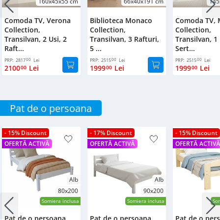
160x45x55 cm
66x40x191 cm
145
Comoda TV, Verona
Biblioteca Monaco
Comoda TV,
Collection,
Collection,
Collection,
Transilvan, 2 Usi, 2
Transilvan, 3 Rafturi,
Transilvan, 1
Raft...
5 ...
Sert...
00
00
00
PRP:
2817
Lei
PRP:
2515
Lei
PRP:
2515
Lei
2100
Lei
1999
Lei
1999
Lei
00
00
00
Pat de o persoana
- 15% Discount
- 17% Discount
- 15% Discount
OFERTĂ ACTIVĂ
OFERTĂ ACTIVĂ
OFERTĂ ACTIV
Alb
Alb
80x200
90x200
Somiera inclusa
Somiera inclusa
Som
Pat de o persoana
Pat de o persoana
Pat de o per