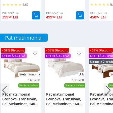
4.67
5
00
00
00
PRP:
523
Lei
PRP:
625
Lei
PRP:
536
Lei
399
Lei
499
Lei
450
Lei
00
00
00
Pat matrimonial
- 59% Discount
- 53% Discount
- 53% Discount
OFERTĂ ACTIVĂ
OFERTĂ ACTIVĂ
OFERTĂ ACTIV
Ultimele 2 prod
Stejar Sonoma
Alb
S
140x200
160x200
Somiera inclusa
Somiera inclusa
Som
Pat matrimonial
Pat matrimonial
Pat matrimon
Econova, Transilvan,
Econova, Transilvan,
Econova, Tran
Pal Melaminat, 140...
Pal Melaminat, 160...
Pal Melaminat