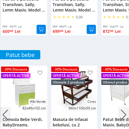
Transilvan, Sally,
Transilvan, Sally,
Transilvan, S
Lemn Masiv, Model ...
Lemn Masiv, Model ...
Lemn Masiv, 
5.00
5
00
00
00
PRP:
765
Lei
PRP:
844
Lei
PRP:
1026
Lei
650
Lei
699
Lei
872
Lei
00
00
00
Patut bebe
- 30% Discount
- 30% Discount
- 40% Discount
OFERTĂ ACTIVĂ
OFERTĂ ACTIVĂ
OFERTĂ ACTIV
Ultimele 2 produse
Ultimul produs
Alb-Verde
Cires
82x49x102 cm
960x1100x50 cm
Comoda Bebe Verdi,
Masuta de infasat
Patut Bebe d
BabyDreams,
bebelusi, cu 2
Masiv, Baby