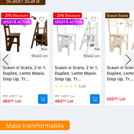
Scaun Scara
- 20% Discount
- 20% Discount
Scaun Scara
OFERTĂ ACTIVĂ
OFERTĂ ACTIVĂ
Nuc
Alb
90x42 cm
90x42 cm
Scaun si Scara, 2 in 1,
Scaun si Scara, 2 in 1,
Scaun si Scara
Duplex, Lemn Masiv,
Duplex, Lemn Masiv,
Duplex, Lemn
Step Up, Tr...
Step Up, Tr...
Step Up, Tr...
5.00
00
00
PRP:
605
Lei
PRP:
605
Lei
605
Lei
00
484
Lei
484
Lei
00
00
Masa transformabila