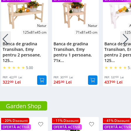
Natur
Natur
A
125x81x45 cm
71x81x45 cm
125
Banca de gradina
Banca de gradina
Banca de gra
Transilvan, Emy
Transilvan, Emy
Transilvan, 
pentru 2 persoane,
pentru 1 persoana,
pentru 2 per
125...
71x...
125...
5.00
5
00
00
00
PRP:
422
Lei
PRP:
307
Lei
PRP:
537
Lei
322
Lei
245
Lei
437
Lei
00
00
00
Garden Shop
- 20% Discount
- 11% Discount
- 41% Discount
OFERTĂ ACTIVĂ
OFERTĂ ACTIVĂ
OFERTĂ ACTIV