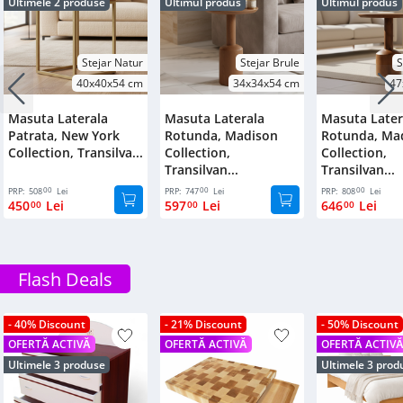
Ultimele 2 produse
Ultimul produs
Ultimul produs
Stejar Natur
Stejar Brule
S
40x40x54 cm
34x34x54 cm
47
Masuta Laterala
Masuta Laterala
Masuta Later
Patrata, New York
Rotunda, Madison
Rotunda, Ma
Collection, Transilva...
Collection,
Collection,
Transilvan...
Transilvan...
00
00
00
PRP:
508
Lei
PRP:
747
Lei
PRP:
808
Lei
450
Lei
597
Lei
646
Lei
00
00
00
Flash Deals
- 40% Discount
- 21% Discount
- 50% Discount
OFERTĂ ACTIVĂ
OFERTĂ ACTIVĂ
OFERTĂ ACTIV
Ultimele 3 produse
Ultimele 3 prod