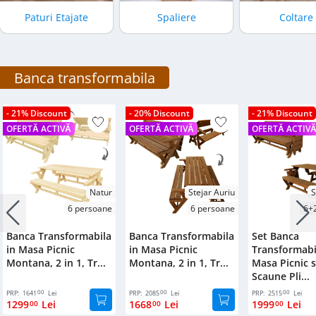
Bufet
Paturi Etajate
Spaliere
Coltare
Biblioteca
Comode
Banca transformabila
- 21% Discount
- 20% Discount
- 21% Discount
OFERTĂ ACTIVĂ
OFERTĂ ACTIVĂ
OFERTĂ ACTIV
Natur
Stejar Auriu
S
6 persoane
6 persoane
6+
Banca Transformabila
Banca Transformabila
Set Banca
in Masa Picnic
in Masa Picnic
Transformabi
Montana, 2 in 1, Tr...
Montana, 2 in 1, Tr...
Masa Picnic s
Scaune Pli...
00
00
00
PRP:
1641
Lei
PRP:
2085
Lei
PRP:
2515
Lei
1299
Lei
1668
Lei
1999
Lei
00
00
00