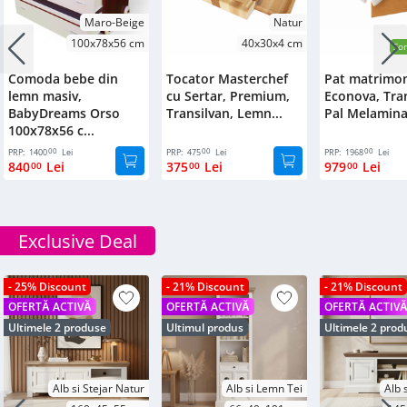
Maro-Beige
Natur
100x78x56 cm
40x30x4 cm
Som
Comoda bebe din
Tocator Masterchef
Pat matrimon
lemn masiv,
cu Sertar, Premium,
Econova, Tran
BabyDreams Orso
Transilvan, Lemn...
Pal Melaminat
100x78x56 c...
00
00
00
PRP:
1400
Lei
PRP:
475
Lei
PRP:
1968
Lei
840
Lei
375
Lei
979
Lei
00
00
00
Exclusive Deal
- 25% Discount
- 21% Discount
- 21% Discount
OFERTĂ ACTIVĂ
OFERTĂ ACTIVĂ
OFERTĂ ACTIV
Ultimele 2 produse
Ultimul produs
Ultimele 2 prod
Alb si Stejar Natur
Alb si Lemn Tei
Alb 