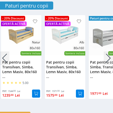
Paturi pentru copii
- 20% Discount
- 20% Discount
Paturi pentru co
OFERTĂ ACTIVĂ
OFERTĂ ACTIVĂ
Natur
Alb
80x160
80x160
Somiera inclusa
Somiera inclusa
Som
Pat pentru copii
Pat pentru copii
Pat pentru co
Transilvan, Simba,
Transilvan, Simba,
Simba, Transi
Lemn Masiv, 80x160
Lemn Masiv, 80x160
Lemn Masiv,
...
...
...
5.00
00
00
PRP:
1544
Lei
PRP:
1971
Lei
1971
Lei
00
1235
Lei
1575
Lei
00
00