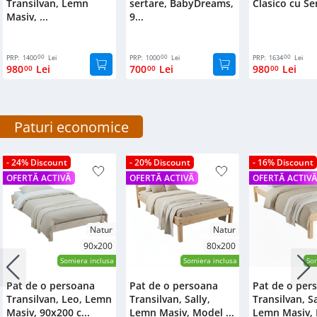
Transilvan, Lemn
sertare, BabyDreams,
Clasico cu Ser
Masiv, ...
9...
00
00
00
PRP:
1400
Lei
PRP:
1000
Lei
PRP:
1634
Lei
980
Lei
700
Lei
980
Lei
00
00
00
Paturi economice
- 24% Discount
- 20% Discount
- 16% Discount
OFERTĂ ACTIVĂ
OFERTĂ ACTIVĂ
OFERTĂ ACTIV
Natur
Natur
90x200
80x200
Somiera inclusa
Somiera inclusa
Som
Pat de o persoana
Pat de o persoana
Pat de o per
Transilvan, Leo, Lemn
Transilvan, Sally,
Transilvan, Sa
Masiv, 90x200 c...
Lemn Masiv, Model ...
Lemn Masiv, 