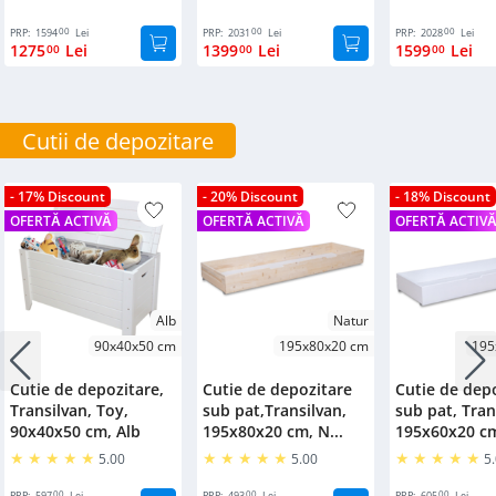
00
00
00
PRP:
1594
Lei
PRP:
2031
Lei
PRP:
2028
Lei
1275
Lei
1399
Lei
1599
Lei
00
00
00
Cutii de depozitare
- 17% Discount
- 20% Discount
- 18% Discount
OFERTĂ ACTIVĂ
OFERTĂ ACTIVĂ
OFERTĂ ACTIV
Alb
Natur
90x40x50 cm
195x80x20 cm
195
Cutie de depozitare,
Cutie de depozitare
Cutie de dep
Transilvan, Toy,
sub pat,Transilvan,
sub pat, Tran
90x40x50 cm, Alb
195x80x20 cm, N...
195x60x20 cm,
5.00
5.00
5
00
00
00
PRP:
597
Lei
PRP:
493
Lei
PRP:
605
Lei