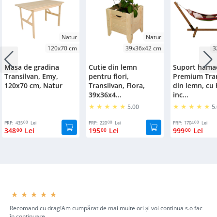
Natur
Natur
120x70 cm
39x36x42 cm
3
Masa de gradina
Cutie din lemn
Suport hama
Transilvan, Emy,
pentru flori,
Premium Tran
120x70 cm, Natur
Transilvan, Flora,
din lemn, cu
39x36x4...
inc...
5.00
5
00
00
00
PRP:
435
Lei
PRP:
220
Lei
PRP:
1704
Lei
348
Lei
195
Lei
999
Lei
00
00
00
⋆⋆⋆⋆⋆
Recomand cu drag!Am cumpărat de mai multe ori și voi continua s.o fac
în continuare...