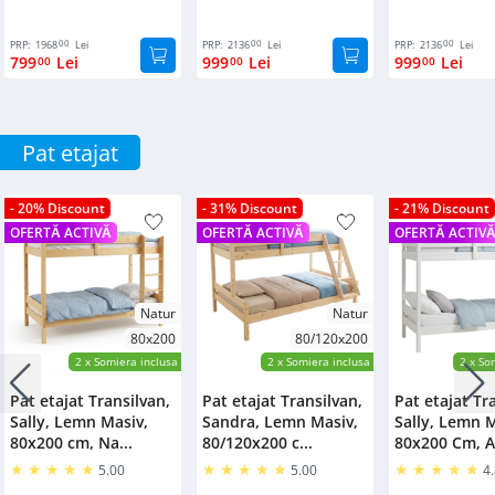
00
00
00
PRP:
1968
Lei
PRP:
2136
Lei
PRP:
2136
Lei
799
Lei
999
Lei
999
Lei
00
00
00
Pat etajat
- 20% Discount
- 31% Discount
- 21% Discount
OFERTĂ ACTIVĂ
OFERTĂ ACTIVĂ
OFERTĂ ACTIV
Natur
Natur
80x200
80/120x200
2
x Somiera inclusa
2
x Somiera inclusa
2
x So
Pat etajat Transilvan,
Pat etajat Transilvan,
Pat etajat Tr
Sally, Lemn Masiv,
Sandra, Lemn Masiv,
Sally, Lemn M
80x200 cm, Na...
80/120x200 c...
80x200 Cm, Al
5.00
5.00
4