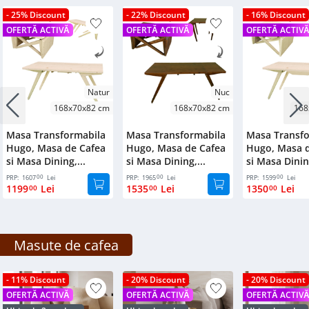
- 25% Discount
- 22% Discount
- 16% Discount
OFERTĂ ACTIVĂ
OFERTĂ ACTIVĂ
OFERTĂ ACTIV
Natur
Nuc
168x70x82 cm
168x70x82 cm
168
Masa Transformabila
Masa Transformabila
Masa Transfo
Hugo, Masa de Cafea
Hugo, Masa de Cafea
Hugo, Masa d
si Masa Dining,...
si Masa Dining,...
si Masa Dining
00
00
00
PRP:
1607
Lei
PRP:
1965
Lei
PRP:
1599
Lei
1199
Lei
1535
Lei
1350
Lei
00
00
00
Masute de cafea
- 11% Discount
- 20% Discount
- 20% Discount
OFERTĂ ACTIVĂ
OFERTĂ ACTIVĂ
OFERTĂ ACTIV