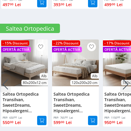
497
Lei
393
Lei
499
Lei
00
00
00
Saltea Ortopedica
- 15% Discount
- 22% Discount
- 17% Discount
OFERTĂ ACTIVĂ
OFERTĂ ACTIVĂ
OFERTĂ ACTIV
Alb
Alb
80x200x12 cm
120x200x20 cm
180x
Saltea Ortopedica
Saltea Ortopedica
Saltea Ortop
Transilvan,
Transilvan,
Transilvan,
SweetDreams,
SweetDreams,
SweetDreams
Hipoalergeni...
Hipoalergeni...
Hipoalergeni.
00
00
00
PRP:
650
Lei
PRP:
765
Lei
PRP:
1150
Lei
550
Lei
599
Lei
950
Lei
00
00
00