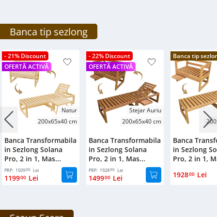
Banca tip sezlong
- 21% Discount
- 22% Discount
Banca tip sezlo
OFERTĂ ACTIVĂ
OFERTĂ ACTIVĂ
Natur
Stejar Auriu
200x65x40 cm
200x65x40 cm
200
Banca Transformabila
Banca Transformabila
Banca Transf
in Sezlong Solana
in Sezlong Solana
in Sezlong S
Pro, 2 in 1, Mas...
Pro, 2 in 1, Mas...
Pro, 2 in 1, M
00
00
PRP:
1509
Lei
PRP:
1928
Lei
1928
Lei
00
1199
Lei
1499
Lei
00
00