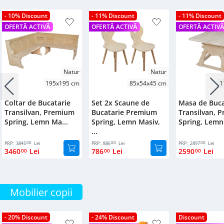
- 10% Discount
- 11% Discount
- 11% Discount
OFERTĂ ACTIVĂ
OFERTĂ ACTIVĂ
OFERTĂ ACTIV
Natur
Natur
195x195 cm
85x54x45 cm
1
Coltar de Bucatarie
Set 2x Scaune de
Masa de Buca
Transilvan, Premium
Bucatarie Premium
Transilvan, 
Spring, Lemn Ma...
Spring, Lemn Masiv,
Spring, Lemn 
...
00
00
00
PRP:
3845
Lei
PRP:
886
Lei
PRP:
2897
Lei
3460
Lei
786
Lei
2590
Lei
00
00
00
Mobilier copii
- 20% Discount
- 24% Discount
Discount